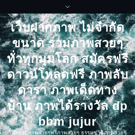
Skip
to
content
เว็บฝากภาพ ไม่จำกัด
ขนาด รวมภาพสวยๆ
ทั่วทุกมุมโลก สมัครฟรี
ดาวน์โหลดฟรี ภาพลับ
ดารา ภาพเด็ดทาง
บ้าน ภาพได้รางวัล dp
bbm jujur
โหลดรูปภาพสวยๆฟรีภาพสวยๆ ธรรมชาติภาพสวยๆ