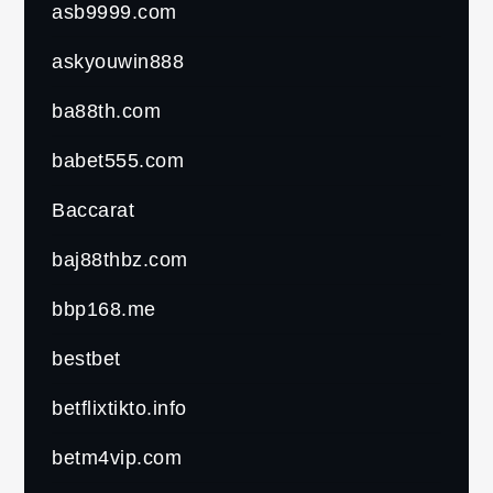
asb9999.com
askyouwin888
ba88th.com
babet555.com
Baccarat
baj88thbz.com
bbp168.me
bestbet
betflixtikto.info
betm4vip.com