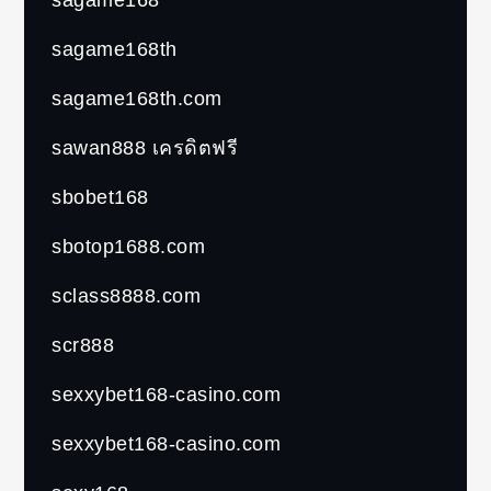
sagame168th
sagame168th.com
sawan888 เครดิตฟรี
sbobet168
sbotop1688.com
sclass8888.com
scr888
sexxybet168-casino.com
sexxybet168-casino.com