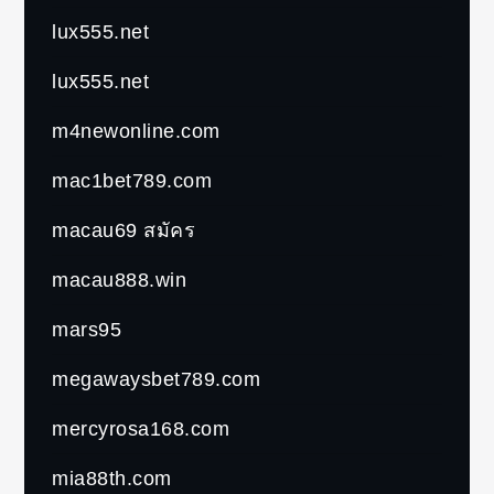
lux555.net
lux555.net
m4newonline.com
mac1bet789.com
macau69 สมัคร
macau888.win
mars95
megawaysbet789.com
mercyrosa168.com
mia88th.com