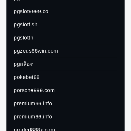
pgslot9999.co
pgslotfish
pgslotth
pgzeus88win.com
pgสล็อต
pokebet88
porsche999.com
premium66.info
premium66.info
proded888x.com