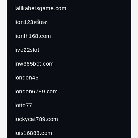
lalikabetsgame.com
lion123สล็อต
lionth168.com
live22slot
lnw365bet.com
london45
london6789.com
lotto77
luckycat789.com
luis16888.com