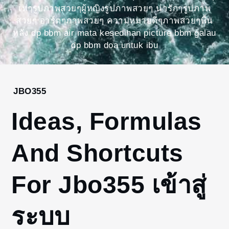
เท่ๆรูปภาพสวยๆผู้หญิงรูปภาพสวยๆ น่ารักๆรูปภาพ
สวยๆ อาร์ตๆภาพสวยๆ ความหมายดีๆภาพสวยๆพื้น
หลัง dp bbm air mata kesedihan picture bbm galau
dp bbm doa untuk ibu
Home
JBO355
jbo355
Ideas, Formulas
Ideas,
Formulas
And
And Shortcuts
Shortcuts
For
For Jbo355 เข้าสู่
Jbo355
เข้าสู่
ระบบ
ระบบ