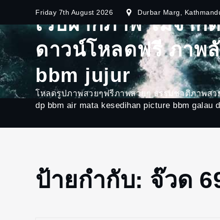
Skip
Friday 7th August 2026
Durbar Marg, Kathmand
to
เว็บฝากภาพ ไม่จำกั
content
ดาวน์โหลดฟรี ภาพล
bbm jujur
โหลดรูปภาพสวยๆฟรีภาพสวยๆ ธรรมชาติภาพสวยๆเ
dp bbm air mata kesedihan picture bbm galau 
Home
ป้ายกำกับ:
จ๊วด 6
จ๊วด
69