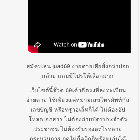
สมัครเล่น juad69 ง่ายดายเสียยิ่งกว่าปอก
กล้วย แถมมีโปรให้เลือกมาก
เว็บไซต์นี้จ๊วด 69เค้าดีตรงที่ลงทะเบียน
ง่ายดาย ใช้เพียงแค่หมายเลขโทรศัพท์กับ
เลขบัญชี หรือทรูวอเล็ทก็ได้ ไม่ต้องอัป
โหลดเอกสาร ไม่ต้องถ่ายบัตรประจำตัว
ประชาชน ไม่ต้องรับรองอะไรหลาย
กระบวนการ กดไม่กี่คลิกก็พร้อมเล่นได้