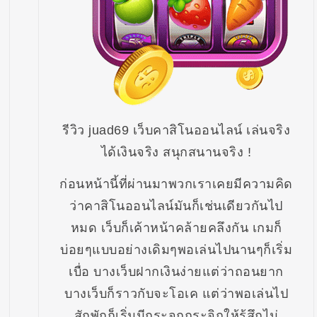
รีวิว juad69 เว็บคาสิโนออนไลน์ เล่นจริง
ได้เงินจริง สนุกสนานจริง !
ก่อนหน้านี้ที่ผ่านมาพวกเราเคยมีความคิด
ว่าคาสิโนออนไลน์มันก็เช่นเดียวกันไป
หมด เว็บก็เค้าหน้าคล้ายคลึงกัน เกมก็
บ่อยๆแบบอย่างเดิมๆพอเล่นไปนานๆก็เริ่ม
เบื่อ บางเว็บฝากเงินง่ายแต่ว่าถอนยาก
บางเว็บก็ราวกับจะโอเค แต่ว่าพอเล่นไป
สักพักก็เริ่มมีกระจุกกระจิกให้รู้สึกไม่