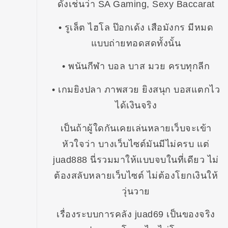
ดังเช่นว่า SA Gaming, Sexy Baccarat
• รูเล็ต ไฮโล ป๊อกเด้ง เสือมังกร มีหมด
แบบถ่ายทอดสดทั้งนั้น
• พนันกีฬา บอล บาส มวย ครบทุกลีก
• เกมยิงปลา ภาพสวย ยิงสนุก บอสแตกไว
ได้เงินจริง
เป็นถ้าผู้ใดกันเคยเล่นหลายเว็บจะเข้า
หัวใจว่า บางเว็บไซต์มันมีไม่ครบ แต่
juad888 นี่รวมมาให้แบบจบในที่เดียว ไม่
ต้องสลับหลายเว็บไซต์ ไม่ต้องโยกเงินให้
วุ่นวาย
เรื่องระบบการคลัง juad69 เป็นของจริง