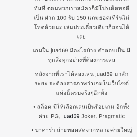
ทันที ตอนพวกเราสมัครก็มีโปรเด็ดพอดี
เป็น ฝาก 100 รับ 150 แถมยอดเทิร์นไม่
โหดด้วยนะ เล่นประเดี๋ยวเดียวก็ถอนได้
เลย
เกมใน juad69 มีอะไรบ้าง คำตอบเป็น มี
ทุกสิ่งทุกอย่างที่ต้องการเล่น
หลังจากที่เราได้ลองเล่น juad69 มาสัก
ระยะ จะต้องสารภาพว่าเกมในเว็บไซต์
แห่งนี้ครบจริงๆอีกทั้ง
• สล็อต มีให้เลือกเล่นเป็นร้อยเกม อีกทั้ง
ค่าย PG,
juad69
Joker, Pragmatic
• บาคาร่า ถ่ายทอดสดจากหลายค่ายใหญ่