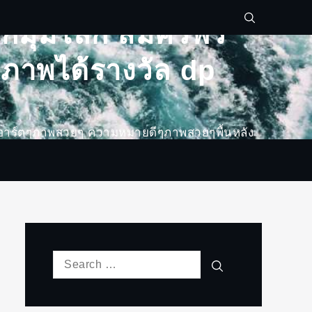
กมุมโลก สมัครฟรี
ภาพได้รางวัล dp
 อาร์ตๆภาพสวยๆ ความหมายดีๆภาพสวยๆพื้นหลัง
Search
Search
for: