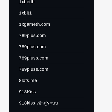
1xbetth
1xbit1
1xgameth.com
789plus.com
789plus.com
789pluss.com
789pluss.com
8lots.me
918Kiss
918kiss เข้าสู่ระบบ