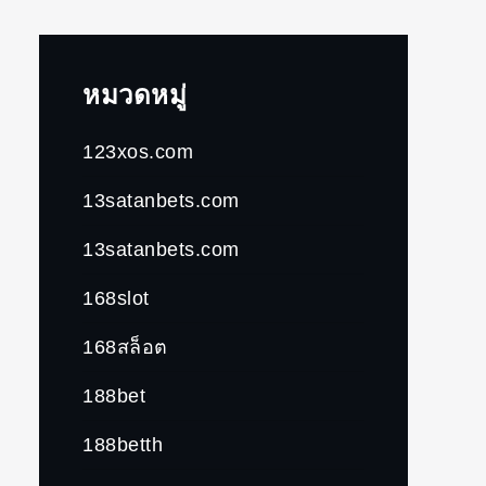
หมวดหมู่
123xos.com
13satanbets.com
13satanbets.com
168slot
168สล็อต
188bet
188betth