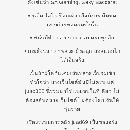
ดังเช่นว่า SA Gaming, Sexy Baccarat
• รูเล็ต ไฮโล ป๊อกเด้ง เสือมังกร มีหมด
แบบถ่ายทอดสดทั้งนั้น
• พนันกีฬา บอล บาส มวย ครบทุกลีก
• เกมยิงปลา ภาพสวย ยิงสนุก บอสแตกไว
ได้เงินจริง
เป็นถ้าผู้ใดกันเคยเล่นหลายเว็บจะเข้า
หัวใจว่า บางเว็บไซต์มันมีไม่ครบ แต่
juad888 นี่รวมมาให้แบบจบในที่เดียว ไม่
ต้องสลับหลายเว็บไซต์ ไม่ต้องโยกเงินให้
วุ่นวาย
เรื่องระบบการคลัง juad69 เป็นของจริง