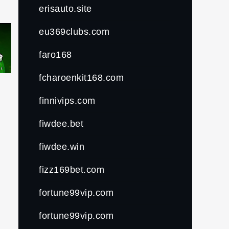
erisauto.site
eu369clubs.com
faro168
fcharoenkit168.com
finnivips.com
fiwdee.bet
fiwdee.win
fizz169bet.com
fortune99vip.com
fortune99vip.com