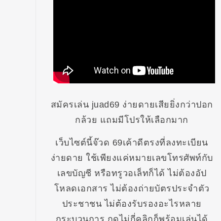
สมัครเล่น juad69 ง่ายดายเสียยิ่งกว่าปอก
กล้วย แถมมีโปรให้เลือกมาก
เว็บไซต์นี้จ๊วด 69เค้าดีตรงที่ลงทะเบียน
ง่ายดาย ใช้เพียงแค่หมายเลขโทรศัพท์กับ
เลขบัญชี หรือทรูวอเล็ทก็ได้ ไม่ต้องอัป
โหลดเอกสาร ไม่ต้องถ่ายบัตรประจำตัว
ประชาชน ไม่ต้องรับรองอะไรหลาย
กระบวนการ กดไม่กี่คลิกก็พร้อมเล่นได้