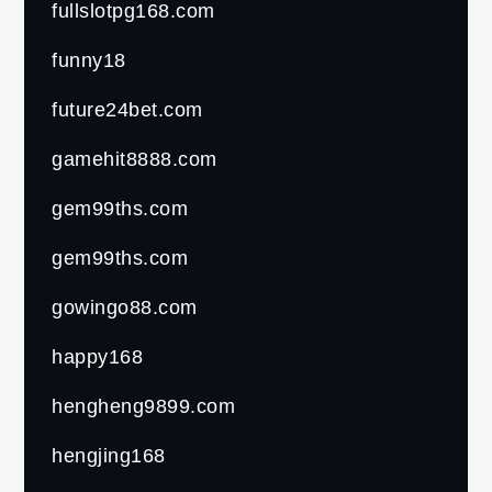
fullslotpg168.com
funny18
future24bet.com
gamehit8888.com
gem99ths.com
gem99ths.com
gowingo88.com
happy168
hengheng9899.com
hengjing168