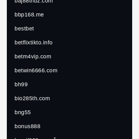
baj88thbz.com
bbp168.me
bestbet
betflixtikto.info
betm4vip.com
betwin6666.com
bh99
bio285th.com
bng55
bonus888