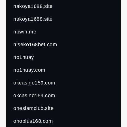
nakoya1688.site
nakoya1688.site
nbwin.me
niseko168bet.com
no1huay
no1huay.com
okcasino159.com
okcasino159.com
onesiamclub.site
onoplus168.com