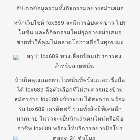
อัปเดตข้อมูลรวมทั้งกิจกรรมอย่างสม่ำเสมอ
หน้าเว็บไซต์ fox689 จะมีการอัปเดตข่าว โปร
โมชั่น และก็กิจกรรมใหม่ๆอย่างสม่ำเสมอ
ช่วยทำให้คุณไม่คลาดโอกาสดีๆในทุกขณะ
สรุป: fox689 ทางเลือกป้อมปราการคง
สำหรับสายพนัน
ถ้าเกิดคุณมองหาเว็บพนันที่พร้อมและเชื่อถือ
ได้ fox689 คือตัวเลือกที่ไม่สมควรมองข้าม
สมัครง่าย fox689 เข้าระบบ ได้สะดวก พร้อม
รับ fox689 เครดิตฟรี รวมทั้งสิทธิพิเศษอีก
มากมาย ไม่ว่าจะเป็นนักเล่นคนใหม่หรือมือ
อาชีพ fox689 พร้อมให้บริการอย่างมือโปร
ตลอด 24 ชั่วโมง