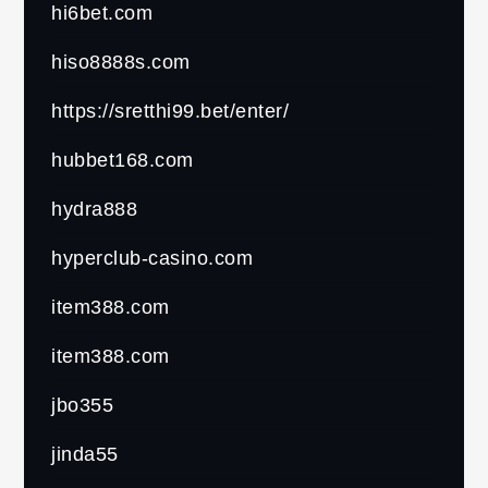
hi6bet.com
hiso8888s.com
https://sretthi99.bet/enter/
hubbet168.com
hydra888
hyperclub-casino.com
item388.com
item388.com
jbo355
jinda55