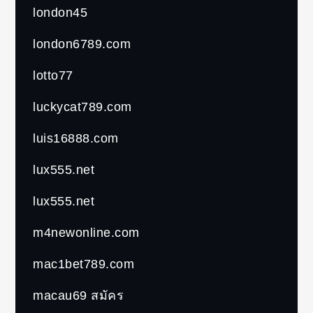
london45
london6789.com
lotto77
luckycat789.com
luis16888.com
lux555.net
lux555.net
m4newonline.com
mac1bet789.com
macau69 สมัคร