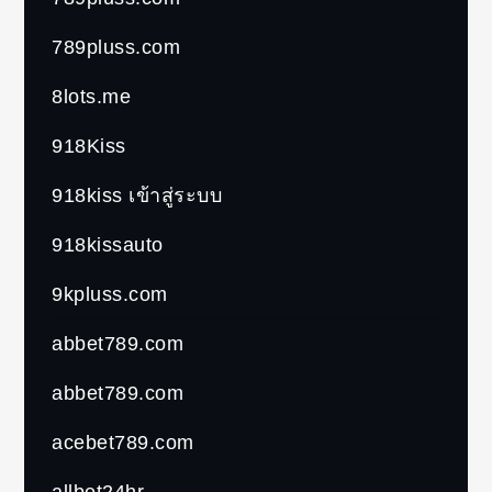
789pluss.com
8lots.me
918Kiss
918kiss เข้าสู่ระบบ
918kissauto
9kpluss.com
abbet789.com
abbet789.com
acebet789.com
allbet24hr