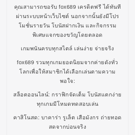
คุณสามารถขอรับ fox689 เครดิตฟรี ได้ทันที
ผ่านระบบหน้าเว็บไซต์ นอกจากนั้นยังมีโปร
โมชั่นรายวัน โบนัสฝากเงิน และกิจกรรม
พิเศษแจกของขวัญโดยตลอด
เกมพนันครบทุกสไตล์ เล่นง่าย จ่ายจริง
fox689 รวมทุกเกมยอดนิยมจากค่ายดังทั่ว
โลกเพื่อให้สมาชิกได้เลือกเล่นตามความ
พอใจ:
สล็อตออนไลน์: กราฟิกจัดเต็ม โบนัสแตกง่าย
ทุกเกมมีโหมดทดสอบเล่น
คาสิโนสด: บาคาร่า รูเล็ต เสือมังกร ถ่ายทอด
สดจากบ่อนจริง