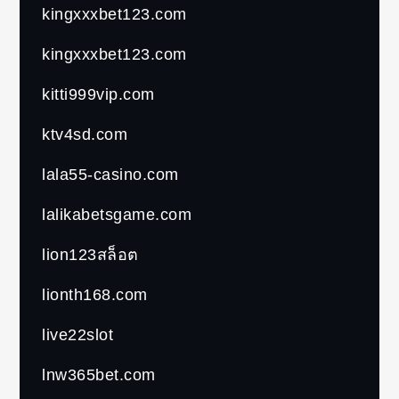
kingxxxbet123.com
kingxxxbet123.com
kitti999vip.com
ktv4sd.com
lala55-casino.com
lalikabetsgame.com
lion123สล็อต
lionth168.com
live22slot
lnw365bet.com