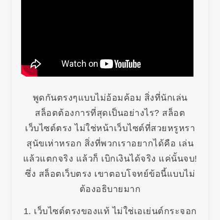
พูดกันตรงๆแบบไม่อ้อมค้อม สิ่งที่นักเล่น
สล็อตต้องการที่สุดเป็นอย่างไร? สล็อต
เว็บไซต์ตรง ไม่ใช่หน้าเว็บไซต์ที่สวยหรูหรา
สุนัขเห่าหรอก สิ่งที่พวกเราอยากได้คือ เล่น
แล้วแตกจริง แล้วก็ เบิกเงินได้จริง แค่นั้นจบ!
ซึ่ง สล็อตเว็บตรง เขาตอบโจทย์ข้อนี้แบบไม่
ต้องอธิบายมาก
1. เว็บไซต์ตรงของแท้ ไม่ใช่เอเย่นต์กระจอก