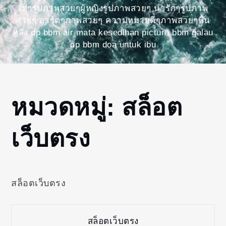
เท่ๆรูปภาพสวยๆผู้หญิงรูปภาพสวยๆ น่ารักๆรูปภาพ
สวยๆ อาร์ตๆภาพสวยๆ ความหมายดีๆภาพสวยๆพื้น
หลัง dp bbm air mata kesedihan picture bbm galau
dp bbm doa untuk ibu
Home
หมวดหมู่:
สล็อต
สล็อต
เว็บ
เว็บตรง
ตรง
สล็อตเว็บตรง
สล็อตเว็บตรง