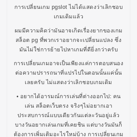
การเปลี่ยนเกม pgslot ไม่ได้แสดงว่าเลิกชอบ
เกมเดิมแล้ว
ผมมีความคิดว่ามันอาจเกิดเรื่องยากของเกม
สล็อต pg ที่พวกเราอยากจะเปลี่ยนแปลง ซึ่ง
มันไม่ใช่การย้ายไปหาเกมที่ดียิ่งกว่าครับ
การเปลี่ยนเกมอาจเป็นเพียงแค่การตอบสนอง
ต่อความปรารถนาที่แปรไปในตอนนั้นแค่นั้น
เลยครับ ไม่แสดงว่าเลิกชอบเกมเดิม
• อยากได้อารมณ์การเล่นที่ต่างออกไป: คน
เล่น สล็อตเว็บตรง จริงๆไม่อยากเอา
ประสบการณ์แบบเดียวกันแต่ละวันอยู่แล้ว
บางวันอยากเล่นเกมที่เคยชิน แต่บางวันมันก็
ต้องการเพิ่มเติมอะไรใหม่บ้าง การเปลี่ยนเกม