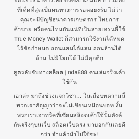
จอแอปธนาคารเลย ตังค์เข้าเกมแล้ว! รวมทั้ง
ที่เด็ดที่สุดเป็นหนทางการรอคอยงรับ ไม่ว่า
คุณจะมีบัญชีธนาคารเกษตรกร ไทยการ
ค้าขาย หรือคนไหนกันแน่ที่เป็นสายเทรนดี้ใช้
True Money Wallet ก็สามารถใช้งานได้หมด
ไร้ข้อกำหนด ถอนแสนได้แสน ถอนล้านได้
ล้าน ไม่มีโยกโย้ ไม่มีตุกติก
สูตรลับจับทางสล็อต jinda888 คนเล่นจริงเค้า
ใช้กัน
เอาล่ะ มาถึงช่วงแจกวิชา… ในเมื่อบทความนี้
พวกเราสัญญาว่าจะไม่เขียนเหมือนบอท งั้น
พวกเราเอาทริคที่เซียนสล็อตเค้าใช้ปั้นตังค์
กันจริงๆบนเว็บ สล็อตเว็บตรง มาบอกกันเลยดี
กว่า จำแล้วนำไปใช้ซะ!