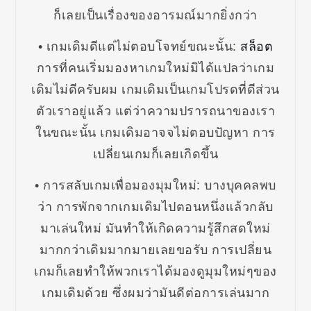
ก็เลยเป็นเรื่องของอารมณ์มากยิ่งกว่า
• เกมเดิมดีแต่ไม่ตอบโจทย์ขณะนั้น:
สล็อต
การที่คนเริ่มมองหาเกมใหม่มิได้แปลว่าเกม
เดิมไม่ดีครับผม เกมเดิมเป็นเกมโปรดที่ดีส่วน
ตัวเราอยู่แล้ว แต่ว่าความปรารถนาของเรา
ในขณะนั้น เกมเดิมอาจจไม่ตอบปัญหา การ
เปลี่ยนเกมก็เลยเกิดขึ้น
• การสลับเกมเพื่อมองมุมใหม่: บางบุคคลพบ
ว่า การพักจากเกมเดิมไปตอนหนึ่งแล้วกลับ
มาเล่นใหม่ มันทำให้เกิดความรู้สึกสดใหม่
มากกว่าเดิมมากมายเลยขอรับ การเปลี่ยน
เกมก็เลยทำให้พวกเราได้มองดูมุมใหม่ๆของ
เกมเดิมด้วย ซึ่งผมว่ามันดีต่อการเล่นมาก