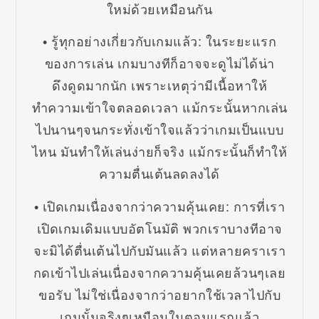
ใหม่ด้วยเหมือนกัน
• รู้ทุกอย่างเกี่ยวกับเกมแล้ว: ในระยะแรก
ของการเล่น เกมบางทีก็อาจจะดูไม่ได้น่า
ดึงดูดมากนัก เพราะเหตุว่ามีเนื้อหาให้
ทำความเข้าใจตลอดเวลา แม้กระนั้นหากเล่น
ไปนานๆจนกระทั่งเข้าใจแล้วว่าเกมเป็นแบบ
ไหน มันทำให้เล่นง่ายก็จริง แม้กระนั้นก็ทำให้
ความตื่นเต้นลดลงได้
• เปิดเกมเนื่องจากว่าความคุ้นเคย: การที่เรา
เปิดเกมเดิมแบบอัตโนมัติ พวกเราบางทีอาจ
จะมิได้ตื่นเต้นไปกับมันแล้ว แต่หลายคราเรา
กดเข้าไปเล่นเนื่องจากความคุ้นเคยล้วนๆเลย
ขอรับ ไม่ใช่เนื่องจากว่าอยากใช้เวลาไปกับ
เกมนั้นจริงๆเหมือนในตอนแรกแล้ว