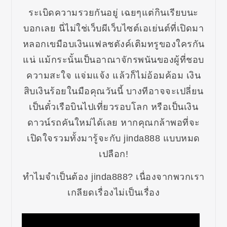
ระเบิดความรวยกันอยู่ เฉยๆแต่กินเรียบนะ
บอกเลย นี่ไม่ใช่เว็บผีเว็บไซต์เอเย่นต์ที่เปิดมา
หลอกเขมือบเงินแฟลชตังค์เติมทรูของใครกัน
แน่ แม้กระนั้นเป็นอาณาจักรพนันของผู้ที่ชอบ
ความสะใจ แจ่มแจ้ง แล้วก็ไม่อ้อมค้อม เงิน
สิบเงินร้อยในมือคุณวันนี้ บางทีอาจจะเปลี่ยน
เป็นตั๋วเรือบินไปเที่ยวรอบโลก หรือเป็นเงิน
ดาวน์รถคันใหม่ได้เลย หากคุณกล้าพอที่จะ
เปิดใจรวมทั้งมารู้จะกับ jinda888 แบบหมด
เปลือก!
ทำไมจำเป็นต้อง jinda888? เนื่องจากพวกเรา
เกลียดเรื่องไม่เป็นเรื่อง