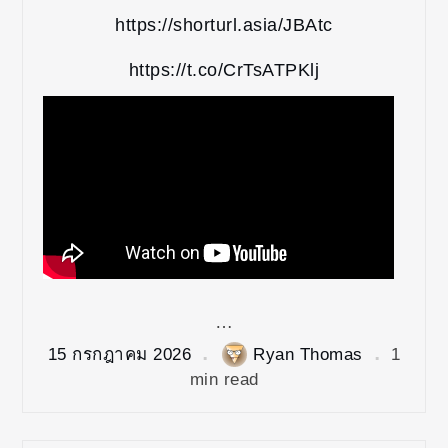
https://shorturl.asia/JBAtc
https://t.co/CrTsATPKlj
…
15 กรกฎาคม 2026
Ryan Thomas
1
min read