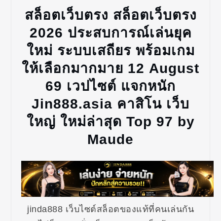
สล็อตเว็บตรง สล็อตเว็บตรง
2026 ประสบการณ์เล่นยุค
ใหม่ ระบบเสถียร พร้อมเกม
ให้เลือกมากมาย 12 August
69 เวปไซต์ แจกหนัก
Jin888.asia คาสิโน เว็บ
ใหญ่ ใหม่ล่าสุด Top 97 by
Maude
jinda888 เว็บไซต์สล็อตของแท้ที่คนเล่นกัน