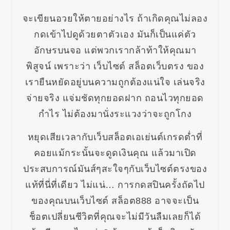
จะเขียนอวยให้ตายอย่างไร ถ้าเกิดคุณไม่ลอง
กดเข้าไปดูด้วยตาตัวเอง มันก็เป็นแค่ตัว
อักษรบนจอ แต่พวกเรากล้าท้าให้คุณมา
พิสูจน์ เพราะว่า เว็บไซต์ สล็อตเว็บตรง ของ
เรายืนหยัดอยู่บนความถูกต้องแน่ใจ เล่นจริง
จ่ายจริง แจ่มชัดทุกยอดฝาก ถอนไวทุกยอด
กำไร ไม่ต้องมานั่งระแวงว่าจะถูกโกง
หยุดเสียเวลากับเว็บสล็อตเอเย่นต์เกรดต่ำที่
คอยแม้กระนั้นจะดูดเงินคุณ แล้วมาเปิด
ประสบการณ์มันส์ๆสะใจๆกับเว็บไซต์ตรงของ
แท้ที่นี่ที่เดียว ไม่แน่… การกดสปินครั้งถัดไป
ของคุณบนเว็บไซต์ สล็อต888 อาจจะเป็น
ช็อตเปลี่ยนชีวิตที่คุณจะไม่มีวันลืมเลยก็ได้