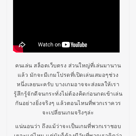
คนเล่น สล็อตเว็บตรง ส่วนใหญ่ที่เล่นมานาน
แล้ว มักจะมีเกมโปรดที่เปิดเล่นเสมอๆช่วง
หนึ่งเลยนะครับ บางเกมอาจจะส่งผลให้เรา
รู้สึกรู้จักดีจนกระทั่งไม่ต้องคิดก่อนกดเข้าเล่น
กันอย่างยิ่งจริงๆ แล้วตอนไหนที่พวกเราควร
จะเปลี่ยนเกมจริงๆล่ะ
แน่นอนว่า ถึงแม้ว่าจะเป็นเกมที่พวกเราชอบ
เยอะแค่ไหน แต่มันก็ต้องมีวันที่พวกเราคิดว่า