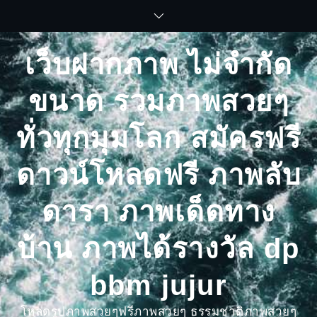
Skip
to
content
เว็บฝากภาพ ไม่จำกัด
ขนาด รวมภาพสวยๆ
ทั่วทุกมุมโลก สมัครฟรี
ดาวน์โหลดฟรี ภาพลับ
ดารา ภาพเด็ดทาง
บ้าน ภาพได้รางวัล dp
bbm jujur
โหลดรูปภาพสวยๆฟรีภาพสวยๆ ธรรมชาติภาพสวยๆ