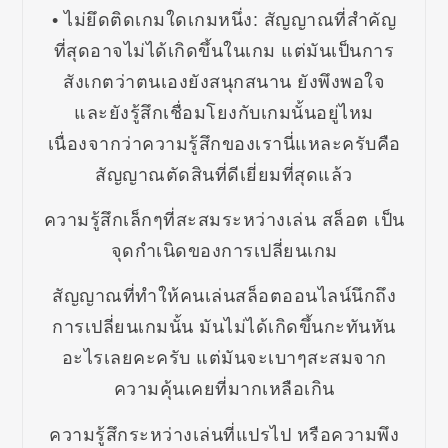
• ไม่ยึดติดเกมใดเกมหนึ่ง: สัญญาณที่สำคัญ
ที่สุดอาจไม่ได้เกิดขึ้นในเกม แต่มันเป็นการ
สังเกตว่าตนเองยังสนุกสนาน ยังพึงพอใจ
และยังรู้สึกเชื่อมโยงกับเกมนั้นอยู่ไหม
เนื่องจากว่าความรู้สึกของเรานี่แหละครับคือ
สัญญาณตัดสินที่ดีเยี่ยมที่สุดแล้ว
ความรู้สึกเล็กๆที่สะสมระหว่างเล่น สล็อต เป็น
จุดกำเนิดของการเปลี่ยนเกม
สัญญาณที่ทำให้คนเล่นสล็อตออนไลน์นึกถึง
การเปลี่ยนเกมนั้น มันไม่ได้เกิดขึ้นกะทันหัน
อะไรเลยคะครับ แต่มันจะเบาๆสะสมจาก
ความคุ้นเคยที่มากเหลือเกิน
ความรู้สึกระหว่างเล่นที่แปรไป หรือความพึง