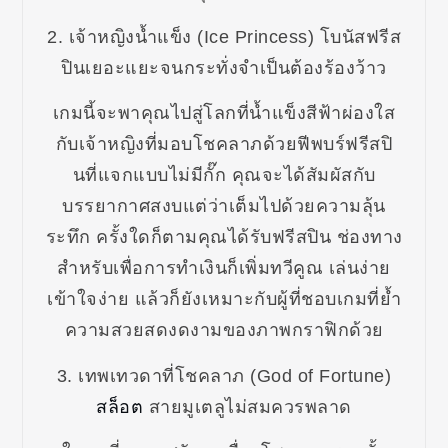
2. เจ้าหญิงน้ำแข็ง (Ice Princess) โบนัสฟรีส
ปินเยอะแยะจนกระทั่งจำเป็นต้องร้องว้าว
เกมนี้จะพาคุณไปสู่โลกที่น้ำแข็งสีฟ้าผ่องใส
กับเจ้าหญิงที่มอบโชคลาภด้วยฟีพบร์ฟรีสปิ
นที่แจกแบบไม่มีกั๊ก คุณจะได้สัมผัสกับ
บรรยากาศสงบแต่ว่าเต็มไปด้วยความลุ้น
ระทึก ครั้งใดก็ตามคุณได้รับฟรีสปิน ช่องทาง
สำหรับเพื่อการทำเงินก็เพิ่มทวีคูณ เล่นง่าย
เข้าใจง่าย แล้วก็ยังเหมาะกับผู้ที่ชอบเกมที่ย้ำ
ความสวยสดงดงามของภาพกราฟิกด้วย
3. เทพเทวดาที่โชคลาภ (God of Fortune)
สล็อต
สายมูเตลูไม่สมควรพลาด