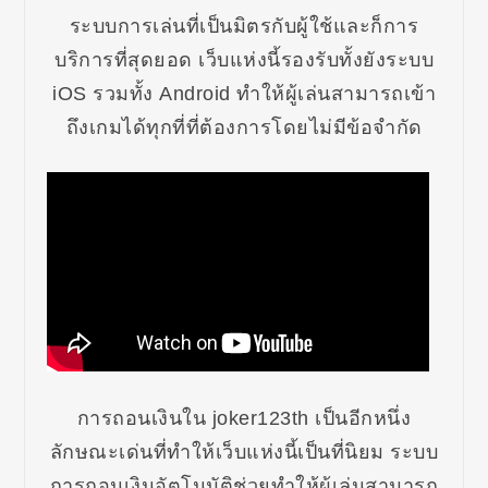
ระบบการเล่นที่เป็นมิตรกับผู้ใช้และก็การ
บริการที่สุดยอด เว็บแห่งนี้รองรับทั้งยังระบบ
iOS รวมทั้ง Android ทำให้ผู้เล่นสามารถเข้า
ถึงเกมได้ทุกที่ที่ต้องการโดยไม่มีข้อจำกัด
การถอนเงินใน joker123th เป็นอีกหนึ่ง
ลักษณะเด่นที่ทำให้เว็บแห่งนี้เป็นที่นิยม ระบบ
การถอนเงินอัตโนมัติช่วยทำให้ผู้เล่นสามารถ