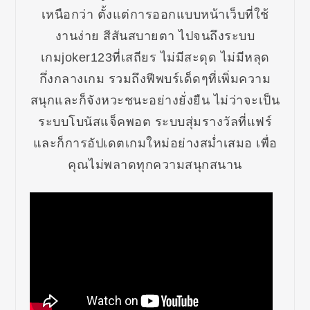
เหนือกว่า ตั้งแต่การออกแบบหน้าเว็บที่ใช้
งานง่าย สีสันสบายตา ไปจนถึงระบบ
เกมjoker123ที่เสถียร ไม่มีสะดุด ไม่มีหลุด
กึ่งกลางเกม รวมถึงฟีพบร์เด็ดๆที่เพิ่มความ
สนุกและก็จังหวะชนะอย่างยั่งยืน ไม่ว่าจะเป็น
ระบบโบนัสแจ็คพอต ระบบสุ่มรางวัลที่แฟร์
และก็การอัปเดตเกมใหม่อย่างสม่ำเสมอ เพื่อ
คุณไม่พลาดทุกความสนุกสนาน