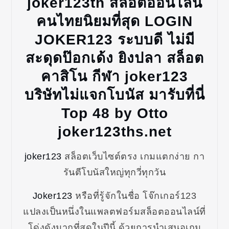
joker123th สล็อตออนไลน์
คนไทยนิยมที่สุด LOGIN
JOKER123 ระบบดี ไม่มี
สะดุดป๊อกเด้ง ยิงปลา สล็อต
คาสิโน กีฬา joker123
บริษัทไม่แจกโบนัส มารับที่นี่
Top 48 by Otto
joker123ths.net
joker123
สล็อตเว็บไซต์ตรง เกมแตกง่าย กา
รันตีโบนัสใหญ่ทุกวี่ทุกวัน
Joker123
หรือที่รู้จักในชื่อ โจ๊กเกอร์123
แปลงเป็นหนึ่งในแพลตฟอร์มสล็อตออนไลน์ที่
โด่งดังมากที่สุดในปีนี้ ด้วยการนำเสนอเกม