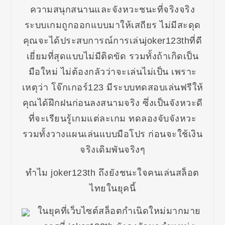
ความสนุกสนานและจังหวะชนะที่จริงจริง
ระบบเกมถูกออกแบบมาให้เสถียร ไม่มีสะดุด
คุณจะได้ประสบการณ์การเล่นjoker123thที่ดี
เยี่ยมที่สุดแบบไม่มีติดขัด รวมทั้งถ้าเกิดเป็น
มือใหม่ ไม่ต้องกลัวว่าจะเล่นไม่เป็น เพราะ
เหตุว่า โจ๊กเกอร์123 มีระบบทดสอบเล่นฟรีให้
คุณได้ฝึกฝนก่อนลงสนามจริง ซึ่งเป็นจังหวะดี
ที่จะเรียนรู้เกมแต่ละเกม ทดลองจับจังหวะ
รวมทั้งวางแผนเล่นแบบมือโปร ก่อนจะใช้เงิน
จริงเดิมพันจริงๆ
ทำไม joker123th ถึงยังชนะใจคนเล่นสล็อต
ไทยในยุคนี้
ในยุคที่เว็บไซต์สล็อตกำเนิดใหม่มากมาย