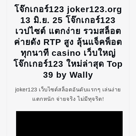
โจ๊กเกอร์123 joker123.org
13 มิ.ย. 25 โจ๊กเกอร์123
เวปไซต์ แตกง่าย รวมสล็อต
ค่ายดัง RTP สูง ลุ้นแจ็คพ็อต
ทุกนาที casino เว็บใหญ่
โจ๊กเกอร์123 ใหม่ล่าสุด Top
39 by Wally
joker123 เว็บไซต์สล็อตอันดับแรกๆ เล่นง่าย
แตกหนัก จ่ายจริง ไม่มีทุจริต!