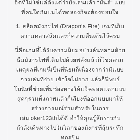
ฮิตที่ไม่ใช่แค่ดังแต่ว่ายังเล่นแล้ว “มันส์” แบบ
ที่คนใดกันแน่ได้ทดลองก็จะต้องชอบใจ
1. สล็อตมังกรไฟ (Dragon’s Fire) เกมที่เก็บ
ความคลาสสิคและก็ความตื่นเต้นไว้ครบ
นี่คือเกมที่ได้รับความนิยมอย่างล้นหลามด้วย
ธีมมังกรไฟที่เต็มไปด้วยพลังแล้วก็โชคลาภ
เหตุผลที่เกมนี้เป็นที่นิยมก็เนื่องจากว่ามีแบบ
การเล่นที่ง่าย เข้าใจไม่ยาก แล้วก็ฟีพบร์
โบนัสที่ช่วยเพิ่มช่องทางให้แจ็คพอตแตกแบบ
สุดๆรวมทั้งภาพแล้วก็เสียงที่ออกแบบมาให้
สร้างอารมณ์ร่วมสำหรับในการ
เล่นjoker123thได้ดี ทำให้คุณรู้สึกราวกับ
กำลังเดินทางไปในโลกของมังกรที่ลุ้นระทึก
ทุกสปิน