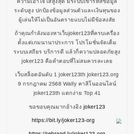
ความเอาใจใส่สูงสุด มีระบบเข้ารหัสข้อมูล
ระดับสูง ปกป้องข้อมูลส่วนตัวและเงินทุนของ
ผู้เล่นให้ไม่เป็นอันตรายแบบไม่มีข้อสงสัย
ถ้าคุณกำลังมองหาเว็บjoker123ที่ครบเครื่อง
ตั้งแต่เกมนานาประการ โปรโมชั่นจัดเต็ม
ระบบเสถียร บริการดี แล้วก็ความปลอดภัยสูง
joker123 คือคำตอบที่ไม่สมควรละเลย
เว็บสล็อตอันดับ 1 joker123th joker123.org
9 กรกฎาคม 2568 Wally คาสิโนออนไลน์
joker123th แตกง่าย Top 41
ขอขอบคุณมากอ้างอิง
joker123
https://bit.ly/joker123-org
https://rebrand.ly/joker123-org