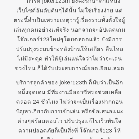
การที่ joker123th ยังคงรักษาตำแหน่ง
เว็บไซต์อันดับต้นๆได้นั้น ไม่ใช่เรื่องง่าย แต่
ตรงนี้ทำเป็นเพราะเหตุว่ารู้เรื่องรวมทั้งตั้งใจผู้
เล่นทุกคนอย่างแท้จริง นอกจากจะอัปเดตเกม
โจ๊กเกอร์123ใหม่ๆโดยตลอดแล้ว ยังมีการ
ปรับปรุงระบบข้างหลังบ้านให้เสถียร ลื่นไหล
ไม่มีสะดุด ทำให้ผู้เล่นแน่ใจว่าไม่ว่าจะเล่น
ช่วงไหน ก็ได้รับประสบการณ์ยอดเยี่ยมเสมอ
บริการลูกค้าของ joker123th ก็นับว่าเป็นอีก
หนึ่งจุดเด่น มีทีมงานมืออาชีพรอช่วยเหลือ
ตลอด 24 ชั่วโมง ไม่ว่าจะเป็นเรื่องฝากถอน
ปัญหาเกี่ยวกับการเข้าเล่น หรือข้อเสนอแนะ
ต่างๆพร้อมตอบไว ปรับปรุงแก้ไขเร็วทันใจ
ความปลอดภัยก็เป็นสิ่งที่ โจ๊กเกอร์123 ให้