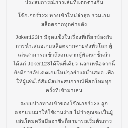
ประสบการณ์การเล่นที่แตกต่างกัน
โจ๊กเกอร์123 ทางเข้าใหม่ล่าสุด รวมเกม
สล็อตจากทุกค่ายดัง
Joker123th มีจุดแข็งในเรื่องที่เกี่ยวข้องกับ
การนำเสนอเกมสล็อตจากค่ายดังทั่วโลก ผู้
เล่นสามารถเข้าถึงเกมจากผู้พัฒนาชั้นนำ
ได้แก่ Joker123ได้ในที่เดียว นอกเหนือจากนี้
ยังมีการอัปเดตเกมใหม่ๆอย่างสม่ำเสมอ เพื่อ
ให้ผู้เล่นได้สัมผัสประสบการณ์ที่สดใหม่ทุก
ครั้งที่เข้ามาเล่น
ระบบปากทางเข้าของโจ๊กเกอร์123 ถูก
ออกแบบมาให้ใช้งานง่าย ไม่ว่าคุณจะเป็นผู้
เล่นใหม่หรือมืออาชีพก็สามารถเริ่มต้นการ