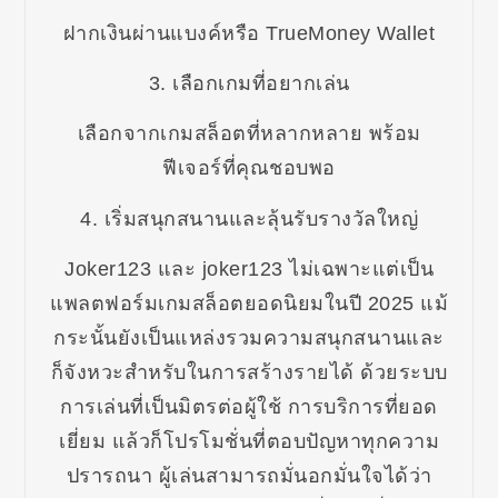
ฝากเงินผ่านแบงค์หรือ TrueMoney Wallet
3. เลือกเกมที่อยากเล่น
เลือกจากเกมสล็อตที่หลากหลาย พร้อม
ฟีเจอร์ที่คุณชอบพอ
4. เริ่มสนุกสนานและลุ้นรับรางวัลใหญ่
Joker123 และ joker123 ไม่เฉพาะแต่เป็น
แพลตฟอร์มเกมสล็อตยอดนิยมในปี 2025 แม้
กระนั้นยังเป็นแหล่งรวมความสนุกสนานและ
ก็จังหวะสำหรับในการสร้างรายได้ ด้วยระบบ
การเล่นที่เป็นมิตรต่อผู้ใช้ การบริการที่ยอด
เยี่ยม แล้วก็โปรโมชั่นที่ตอบปัญหาทุกความ
ปรารถนา ผู้เล่นสามารถมั่นอกมั่นใจได้ว่า