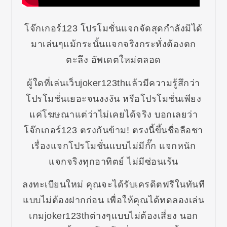
โจ๊กเกอร์123 โปรโมชั่นแจกจัดสุดกำลังมิได้
มาเล่นๆแม้กระนั้นแจกจริงกระทั่งต้องตก
ตะลึง อัพเดตใหม่ตลอด
ผู้ใดที่เล่นเว็บjoker123thแล้วมีความรู้สึกว่า
โปรโมชั่นเยอะจนงงงัน หรือโปรโมชั่นเพียง
แค่โฆษณาแต่ว่าไม่เคยได้จริง บอกเลยว่า
โจ๊กเกอร์123 ตรงกันข้าม! ตรงนี้ขึ้นชื่อลือชา
เรื่องแจกโปรโมชั่นแบบไม่มีกั๊ก แจกหนัก
แจกจริงทุกอาทิตย์ ไม่มีซ่อนเร้น
ลงทะเบียนใหม่ คุณจะได้รับเครดิตฟรีในทันที
แบบไม่ต้องฝากก่อน เพื่อให้คุณได้ทดลองเล่น
เกมjoker123thต่างๆแบบไม่ต้องเสี่ยง นอก