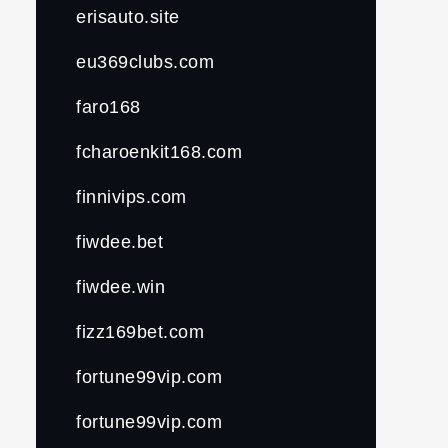
erisauto.site
eu369clubs.com
faro168
fcharoenkit168.com
finnivips.com
fiwdee.bet
fiwdee.win
fizz169bet.com
fortune99vip.com
fortune99vip.com