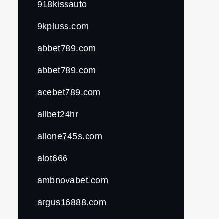
918kissauto
9kpluss.com
abbet789.com
abbet789.com
acebet789.com
allbet24hr
allone745s.com
alot666
ambnovabet.com
argus16888.com