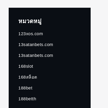
หมวดหมู่
123xos.com
13satanbets.com
13satanbets.com
168slot
168สล็อต
188bet
188betth