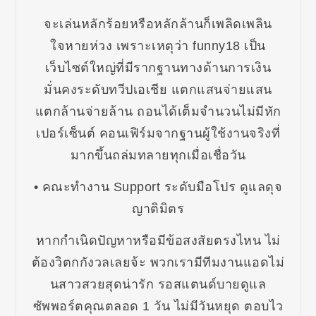
จะเล่นหลักร้อยหรือหลักล้านก็เพลิดเพลิน
ใจหายห่วง เพราะเหตุว่า funny18 เป็น
เว็บไซต์ใหญ่ที่มีรากฐานทางด้านการเงิน
มั่นคงระดับทวีปเอเชีย แตกแสนจ่ายแสน
แตกล้านจ่ายล้าน ถอนได้เต็มจำนวนไม่มีหัก
เปอร์เซ็นต์ คอนเฟิร์มจากฐานผู้ใช้งานจริงที่
มากขึ้นถล่มทลายทุกเมื่อเชื่อวัน
• คณะทำงาน Support ระดับมือโปร ดูแลดุจ
ญาติมิตร
หากกำเนิดปัญหาหรือมีข้อสงสัยตรงไหน ไม่
ต้องวิตกกังวลเลยจ้ะ พวกเรามีทีมงานแอดไม่
นสาวสวยสุดน่ารัก รอสแตนด์บายดูแล
ซัพพอร์ตคุณตลอด 1 วัน ไม่มีวันหยุด ตอบไว