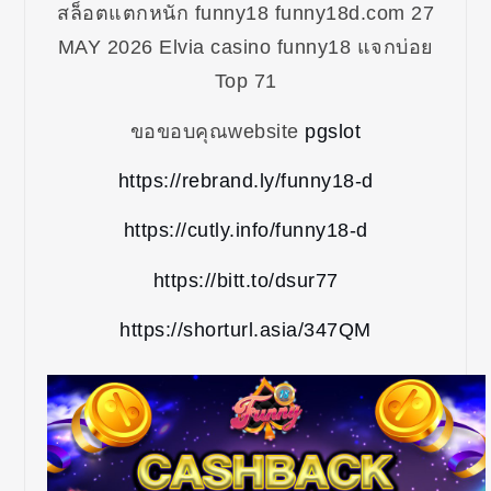
สล็อตแตกหนัก funny18 funny18d.com 27
MAY 2026 Elvia casino funny18 แจกบ่อย
Top 71
ขอขอบคุณwebsite
pgslot
https://rebrand.ly/funny18-d
https://cutly.info/funny18-d
https://bitt.to/dsur77
https://shorturl.asia/347QM