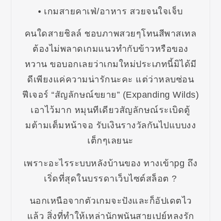
• เกมสายคาเฟ่/อาหาร สวยจนใจเจ็บ
คนใดสายชิลล์ ชอบภาพสวยๆโทนสีพาสเทล
ต้องไม่พลาดเกมแนวทำกับข้าวหรือของ
หวาน ขอบอกเลยว่าเกมใหม่ประเภทนี้มิได้มี
ดีเพียงแค่ความน่ารักนะคะ แต่ว่าหลบซ่อน
ฟีเจอร์ “สัญลักษณ์ขยาย” (Expanding Wilds)
เอาไว้มาก หมุนทีเดียวสัญลักษณ์ระเบิดตู้
มต้ามเต็มหน้าจอ รับเงินรางวัลกันไปแบบงง
เต็กๆเลยนะ
เพราะอะไรระบบหลังบ้านของ ทางเข้าpg ถึง
เริ่ดที่สุดในบรรดาเว็บไซต์สล็อต ?
นอกเหนือจากตัวเกมจะปังและก็อัปเดตไว
แล้ว สิ่งที่ทำให้เหล่านักพนันสายเปย์หลงรัก