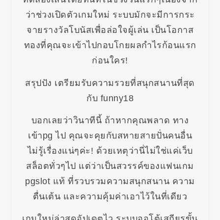
ว่าช่วงเปิดตัวเกมใหม่ ระบบมักจะมีการกระ
จายรางวัลโบนัสเพื่อล่อใจผู้เล่น เป็นโอกาส
ทองที่คุณจะเข้าไปกอบโกยผลกำไรก้อนแรก
ก่อนใคร!
สรุปปัง เตรียมรับความรวยที่สนุกสนานที่สุด
กับ funny18
บอกเลยว่าวินาทีนี้ ถ้าหากคุณพลาด ทาง
เข้าpg ไป คุณจะคุยกับสหายสายปั่นคนอื่น
ไม่รู้เรื่องแน่ๆค่ะ! ด้วยเหตุว่านี่ไม่ใช่แค่เว็บ
สล็อตทั่วๆไป แต่ว่าเป็นสวรรค์ของแฟนเกม
pgslot แท้ ที่รวบรวมความสนุกสนาน ความ
ตื่นเต้น และความคุ้มค่าเอาไว้ในที่เดียว
เกมใหม่ล่าสุดอัปเดตไว ระบบออโต้เสถียรขั้น