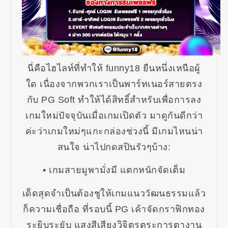
นี่คือไฮไลท์ที่ทำให้ funny18 ยืนหนึ่งเหนือผู้
ใด เนื่องจากพวกเราเป็นพาร์ทเนอร์สายตรง
กับ PG Soft ทำให้ได้สิทธิ์สำหรับเพื่อการลง
เกมใหม่ปัจจุบันเมื่อเกมเปิดตัว มาดูกันดีกว่า
ค่ะว่าเกมใหม่ๆแกะกล่องช่วงนี้ มีเกมไหนน่า
สนใจ น่าไปกดสปินรัวๆบ้าง:
• เกมสายมูพามั่งมี แตกหนักจัดเต็ม
เด็ดสุดจำเป็นต้องชูให้เกมแนววัฒนธรรมแล้ว
ก็ความเชื่อถือ ที่รอบนี้ PG เค้าจัดกราฟิกทอง
ระยิบระยับ แสงสีเสียงวิจิตรตระการตางาน