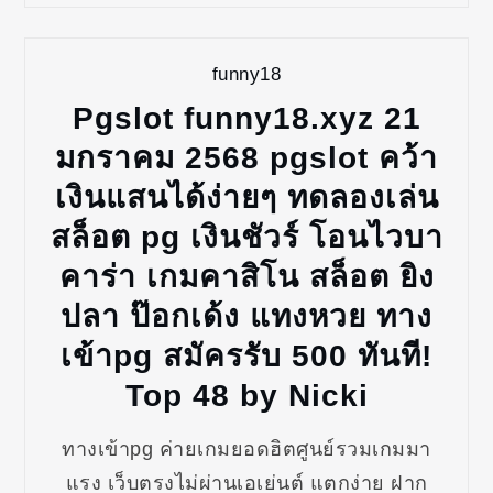
funny18
Pgslot funny18.xyz 21
มกราคม 2568 pgslot คว้า
เงินแสนได้ง่ายๆ ทดลองเล่น
สล็อต pg เงินชัวร์ โอนไวบา
คาร่า เกมคาสิโน สล็อต ยิง
ปลา ป๊อกเด้ง แทงหวย ทาง
เข้าpg สมัครรับ 500 ทันที!
Top 48 by Nicki
ทางเข้าpg ค่ายเกมยอดฮิตศูนย์รวมเกมมา
แรง เว็บตรงไม่ผ่านเอเย่นต์ แตกง่าย ฝาก