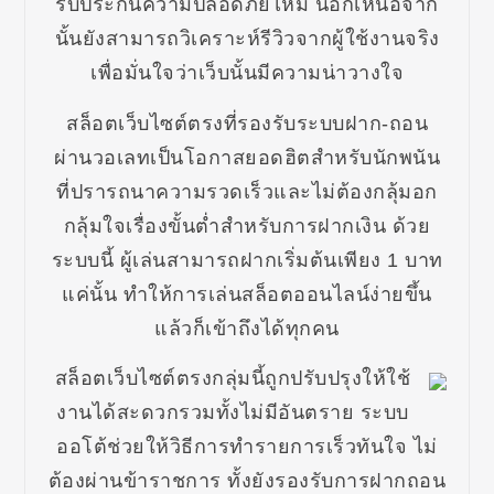
รับประกันความปลอดภัยไหม นอกเหนือจาก
นั้นยังสามารถวิเคราะห์รีวิวจากผู้ใช้งานจริง
เพื่อมั่นใจว่าเว็บนั้นมีความน่าวางใจ
สล็อตเว็บไซต์ตรงที่รองรับระบบฝาก-ถอน
ผ่านวอเลทเป็นโอกาสยอดฮิตสำหรับนักพนัน
ที่ปรารถนาความรวดเร็วและไม่ต้องกลุ้มอก
กลุ้มใจเรื่องขั้นต่ำสำหรับการฝากเงิน ด้วย
ระบบนี้ ผู้เล่นสามารถฝากเริ่มต้นเพียง 1 บาท
แค่นั้น ทำให้การเล่นสล็อตออนไลน์ง่ายขึ้น
แล้วก็เข้าถึงได้ทุกคน
สล็อตเว็บไซต์ตรงกลุ่มนี้ถูกปรับปรุงให้ใช้
งานได้สะดวกรวมทั้งไม่มีอันตราย ระบบ
ออโต้ช่วยให้วิธีการทำรายการเร็วทันใจ ไม่
ต้องผ่านข้าราชการ ทั้งยังรองรับการฝากถอน