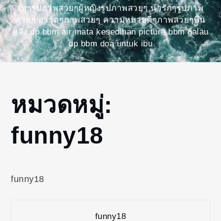
เท่ๆรูปภาพสวยๆผู้หญิงรูปภาพสวยๆ น่ารักๆรูปภาพ
สวยๆ อาร์ตๆภาพสวยๆ ความหมายดีๆภาพสวยๆพื้น
หลัง dp bbm air mata kesedihan picture bbm galau
dp bbm doa untuk ibu
Home
หมวดหมู่:
funny18
funny18
funny18
funny18