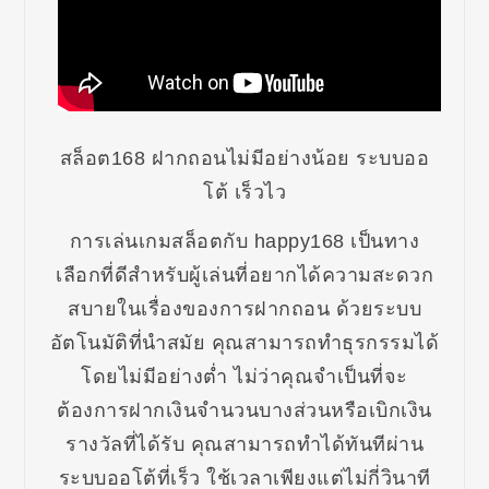
สล็อต168 ฝากถอนไม่มีอย่างน้อย ระบบออ
โต้ เร็วไว
การเล่นเกมสล็อตกับ happy168 เป็นทาง
เลือกที่ดีสำหรับผู้เล่นที่อยากได้ความสะดวก
สบายในเรื่องของการฝากถอน ด้วยระบบ
อัตโนมัติที่นำสมัย คุณสามารถทำธุรกรรมได้
โดยไม่มีอย่างต่ำ ไม่ว่าคุณจำเป็นที่จะ
ต้องการฝากเงินจำนวนบางส่วนหรือเบิกเงิน
รางวัลที่ได้รับ คุณสามารถทำได้ทันทีผ่าน
ระบบออโต้ที่เร็ว ใช้เวลาเพียงแต่ไม่กี่วินาที