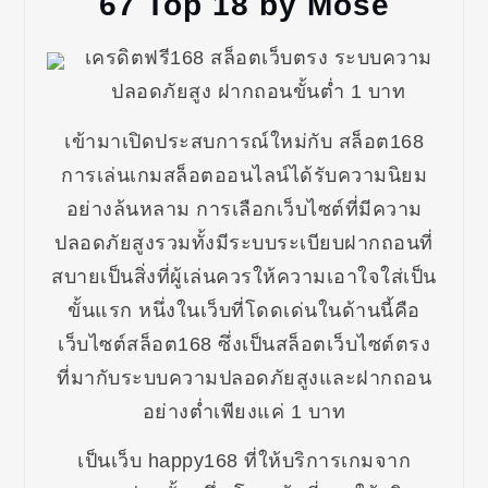
67 Top 18 by Mose
เครดิตฟรี168 สล็อตเว็บตรง ระบบความ
ปลอดภัยสูง ฝากถอนขั้นต่ำ 1 บาท
เข้ามาเปิดประสบการณ์ใหม่กับ สล็อต168
การเล่นเกมสล็อตออนไลน์ได้รับความนิยม
อย่างล้นหลาม การเลือกเว็บไซต์ที่มีความ
ปลอดภัยสูงรวมทั้งมีระบบระเบียบฝากถอนที่
สบายเป็นสิ่งที่ผู้เล่นควรให้ความเอาใจใส่เป็น
ขั้นแรก หนึ่งในเว็บที่โดดเด่นในด้านนี้คือ
เว็บไซต์สล็อต168 ซึ่งเป็นสล็อตเว็บไซต์ตรง
ที่มากับระบบความปลอดภัยสูงและฝากถอน
อย่างต่ำเพียงแค่ 1 บาท
เป็นเว็บ happy168 ที่ให้บริการเกมจาก