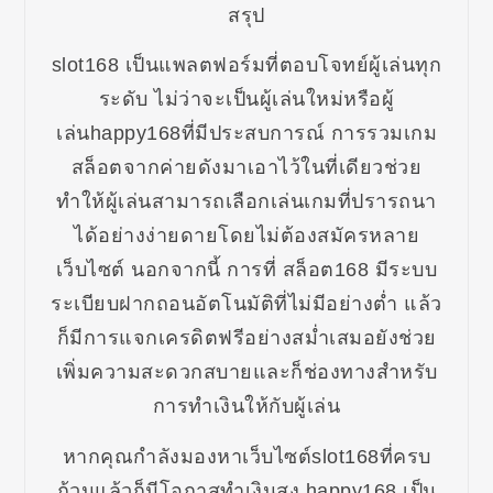
สรุป
slot168 เป็นแพลตฟอร์มที่ตอบโจทย์ผู้เล่นทุก
ระดับ ไม่ว่าจะเป็นผู้เล่นใหม่หรือผู้
เล่นhappy168ที่มีประสบการณ์ การรวมเกม
สล็อตจากค่ายดังมาเอาไว้ในที่เดียวช่วย
ทำให้ผู้เล่นสามารถเลือกเล่นเกมที่ปรารถนา
ได้อย่างง่ายดายโดยไม่ต้องสมัครหลาย
เว็บไซต์ นอกจากนี้ การที่ สล็อต168 มีระบบ
ระเบียบฝากถอนอัตโนมัติที่ไม่มีอย่างต่ำ แล้ว
ก็มีการแจกเครดิตฟรีอย่างสม่ำเสมอยังช่วย
เพิ่มความสะดวกสบายและก็ช่องทางสำหรับ
การทำเงินให้กับผู้เล่น
หากคุณกำลังมองหาเว็บไซต์slot168ที่ครบ
ถ้วนแล้วก็มีโอกาสทำเงินสูง happy168 เป็น