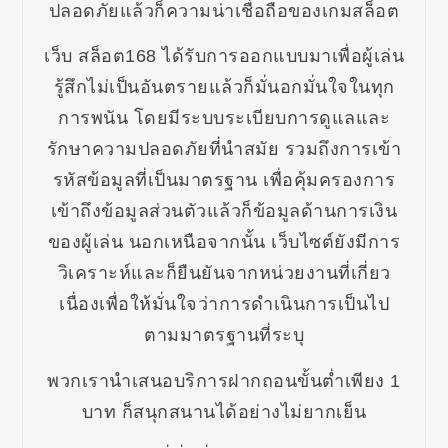
ปลอดภัยแล้วก็ความน่าเชื่อถือของเกมสล็อต
เว็บ สล็อต168 ได้รับการออกแบบมาเพื่อผู้เล่น
รู้สึกไม่เป็นอันตรายแล้วก็มั่นอกมั่นใจในทุก
การพนัน โดยมีระบบระเบียบการดูแลและ
รักษาความปลอดภัยที่นำสมัย รวมถึงการเข้า
รหัสข้อมูลที่เป็นมาตรฐาน เพื่อคุ้มครองการ
เข้าถึงข้อมูลส่วนตัวแล้วก็ข้อมูลด้านการเงิน
ของผู้เล่น นอกเหนือจากนั้น เว็บไซต์ยังมีการ
วิเคราะห์และก็ยืนยันจากหน่วยงานที่เกี่ยว
เนื่องเพื่อให้มั่นใจว่าการดำเนินการเป็นไป
ตามมาตรฐานที่ระบุ
พวกเรานำเสนอบริการฝากถอนขั้นต่ำเพียง 1
บาท ก็สนุกสนานได้อย่างไม่ยากเย็น