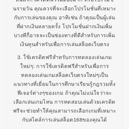
นรายวัน คุณควรที่จะเลือกโปรโมชั่นที่เหมาะ
กับการเล่นของคุณ อาทิเช่น ถ้าคุณเป็นผู้เล่น
ที่ฝากเงินหลายครั้ง โปรโมชั่นฝากเงินเพิ่ม
บางทีก็อาจจะเป็นช่องทางที่ดีสำหรับการเพิ่ม
เงินทุนสำหรับเพื่อการเล่นสล็อตเว็บตรง
3. ใช้เครดิตฟรีสำหรับการทดลองเล่นเกม
ใหม่ๆ: การใช้เครดิตฟรีสำหรับเพื่อการ
ทดลองเล่นเกมสล็อตเว็บตรงใหม่ๆเป็น
แนวทางที่เยี่ยมในการศึกษาเรียนรู้กฎรวมทั้ง
ฟีเจอร์ต่างๆของเกม ถ้าคุณไม่แน่ใจว่าจะ
เลือกเล่นเกมไหน การทดสอบเล่นด้วยเครดิต
ฟรีจะช่วยทำให้คุณสามารถเลือกเกมที่เหมาะ
กับสไตล์การเล่นสล็อต168ของคุณได้