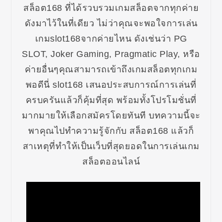
สล็อต168 ที่ได้รวบรวมเกมสล็อตจากทุกค่าย
ดังมาไว้ในที่เดียว ไม่ว่าคุณจะพอใจการเล่น
เกมslot168จากค่ายไหน ดังเช่นว่า PG
SLOT, Joker Gaming, Pragmatic Play, หรือ
ค่ายอื่นๆคุณสามารถเข้าถึงเกมสล็อตทุกเกม
พอดีนี่ slot168 เสนอประสบการณ์การเล่นที่
ครบครันแล้วก็คุ้มที่สุด พร้อมทั้งโปรโมชั่นที่
มากมายให้เลือกสมัครโดยทันที บทความนี้จะ
พาคุณไปทำความรู้จักกับ สล็อต168 แล้วก็
สาเหตุที่ทำให้เป็นเว็บที่สุดยอดในการเล่นเกม
สล็อตออนไลน์