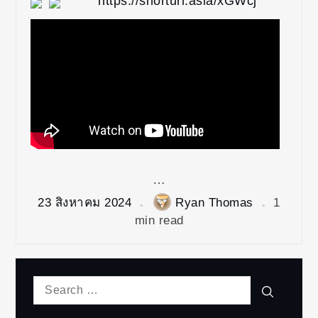
https://shorturl.asia/xGWcj
…
23 สิงหาคม 2024
Ryan Thomas
1
min read
Search
Search
for: