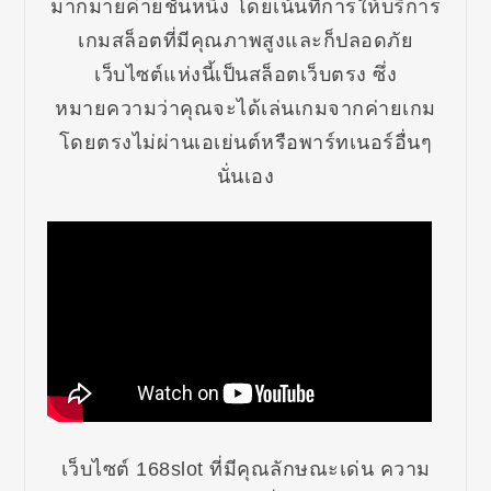
มากมายค่ายชั้นหนึ่ง โดยเน้นที่การให้บริการ
เกมสล็อตที่มีคุณภาพสูงและก็ปลอดภัย
เว็บไซต์แห่งนี้เป็นสล็อตเว็บตรง ซึ่ง
หมายความว่าคุณจะได้เล่นเกมจากค่ายเกม
โดยตรงไม่ผ่านเอเย่นต์หรือพาร์ทเนอร์อื่นๆ
นั่นเอง
เว็บไซต์ 168slot ที่มีคุณลักษณะเด่น ความ