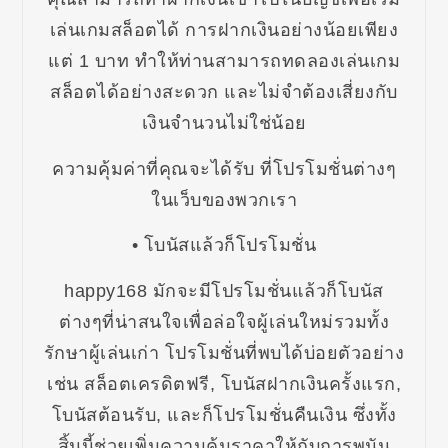
เล่นเกมสล็อตได้ การฝากเงินอย่างน้อยเพียง
แต่ 1 บาท ทำให้ท่านสามารถทดลองเล่นเกม
สล็อตได้อย่างสะดวก และไม่จำต้องเสี่ยงกับ
เงินจำนวนไม่ใช่น้อย
ความคุ้มค่าที่คุณจะได้รับ ที่โปรโมชั่นต่างๆ
ในเว็บของพวกเรา
• โบนัสแล้วก็โปรโมชั่น
happy168 มักจะมีโปรโมชั่นแล้วก็โบนัส
ต่างๆที่น่าสนใจเพื่อล่อใจผู้เล่นใหม่รวมทั้ง
รักษาผู้เล่นเก่า โปรโมชั่นที่พบได้บ่อยตัวอย่าง
เช่น สล็อตเครดิตฟรี, โบนัสฝากเงินครั้งแรก,
โบนัสต้อนรับ, และก็โปรโมชั่นคืนเงิน ซึ่งทั้ง
สิ้นนี้ช่วยเพิ่มความคุ้มราคาให้กับการพนัน