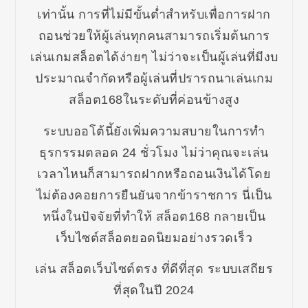
เท่านั้น การที่ไม่มีขั้นต่ำสำหรับเพื่อการฝาก
ถอนช่วยให้ผู้เล่นทุกคนสามารถเริ่มต้นการ
เล่นเกมสล็อตได้ง่ายๆ ไม่ว่าจะเป็นผู้เล่นที่มีงบ
ประมาณจำกัดหรือผู้เล่นที่ปรารถนาเล่นเกม
สล็อต168ในระดับที่ค่อนข้างสูง
ระบบออโต้นี้ยังเพิ่มความสบายในการทำ
ธุรกรรมตลอด 24 ชั่วโมง ไม่ว่าคุณจะเล่น
เวลาไหนก็สามารถฝากหรือถอนเงินได้โดย
ไม่ต้องคอยการยืนยันจากข้าราชการ นี่เป็น
หนึ่งในปัจจัยที่ทำให้ สล็อต168 กลายเป็น
เว็บไซต์สล็อตยอดนิยมอย่างรวดเร็ว
เล่น สล็อตเว็บไซต์ตรง ที่ดีที่สุด ระบบเสถียร
ที่สุดในปี 2024