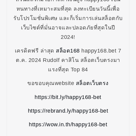
หนทางที่เหมาะสมที่สุด ลงทะเบียนวันนี้เพื่อ
รับโปรโมชั่นพิเศษ และก็เริ่มการเล่นสล็อตกับ
เว็บไซต์ที่มั่นอาจและปลอดภัยที่สุดในปี
2024!
เครดิตฟรี ล่าสุด
สล็อต168
happy168.bet 7
ต.ค. 2024 Rudolf คาสิโน สล็อตเว็บตรงมา
แรงที่สุด Top 84
ขอขอบคุณwebsite
สล็อตเว็บตรง
https://bit.ly/happy168-bet
https://rebrand.ly/happy168-bet
https://wow.in.th/happy168-bet