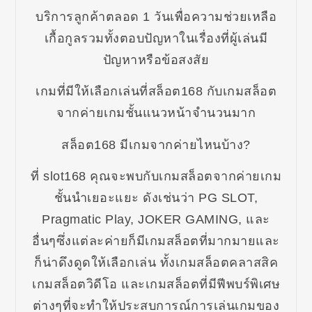
บริการลูกค้าตลอด 1 วันเพื่อความช่วยเหลือ
เกื้อกูลรวมทั้งตอบปัญหาในเรื่องที่ผู้เล่นมี
ปัญหาหรือข้อสงสัย
เกมที่มีให้เลือกเล่นที่สล็อต168 กับเกมสล็อต
จากค่ายเกมชั้นแนวหน้าจำนวนมาก
สล็อต168 มีเกมจากค่ายไหนบ้าง?
ที่ slot168 คุณจะพบกับเกมสล็อตจากค่ายเกม
ชั้นนำเยอะแยะ ดังเช่นว่า PG SLOT,
Pragmatic Play, JOKER GAMING, และ
อื่นๆซึ่งแต่ละค่ายก็มีเกมสล็อตที่มากมายและ
ก็น่าดึงดูดให้เลือกเล่น ทั้งเกมสล็อตคลาสสิค
เกมสล็อตวิดีโอ และเกมสล็อตที่มีฟีพบร์พิเศษ
ต่างๆที่จะทำให้ประสบการณ์การเล่นเกมของ