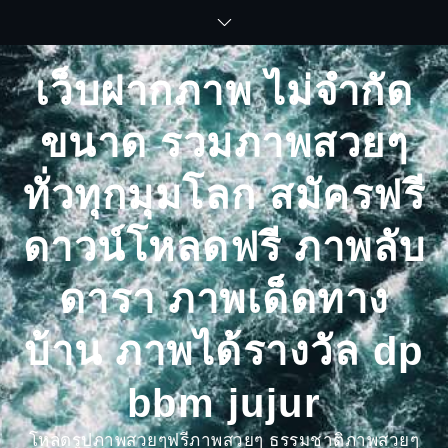
Skip
to
content
เว็บฝากภาพ ไม่จำกัด
ขนาด รวมภาพสวยๆ
ทั่วทุกมุมโลก สมัครฟรี
ดาวน์โหลดฟรี ภาพลับ
ดารา ภาพเด็ดทาง
บ้าน ภาพได้รางวัล dp
bbm jujur
โหลดรูปภาพสวยๆฟรีภาพสวยๆ ธรรมชาติภาพสวยๆ