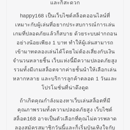
และก็สะดวก
happy168 เป็นเว็บไซต์สล็อตออนไลน์ที่
เหมาะกับผู้เล่นที่อยากประสบการณ์การเล่น
เกมที่ปลอดภัยแล้วก็สบาย ด้วยระบบฝากถอน
อย่างน้อยเพียง 1 บาท ทำให้ผู้เล่นสามารถ
เข้ามาทดลองเล่นได้โดยไม่ต้องเสี่ยงกับเงิน
จำนวนหลายชิ้น เว็บแห่งนี้มีความปลอดภัยสูง
รวมทั้งมีเกมสล็อตจากค่ายชั้นนำให้เลือกเล่น
หลากหลาย และบริการลูกค้าตลอด 1 วันและ
โปรโมชั่นที่น่าดึงดูด
ถ้าเกิดคุณกำลังมองหาเว็บเล่นสล็อตที่มี
คุณภาพรวมทั้งความปลอดภัยสูง เว็บไซต์
สล็อต168 อาจเป็นตัวเลือกที่คุณไม่ควรพลาด
ลองสมัครสมาชิกวันนี้และก็เริ่มบันเทิงใจกับ