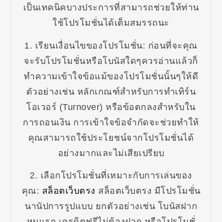
เป็นเทคนิคบางประการที่สามารถช่วยให้ท่าน
ใช้โปรโมชั่นได้เต็มสมรรถนะ
1. เรียนเงื่อนไขของโปรโมชั่น: ก่อนที่จะคุณ
จะรับโปรโมชั่นหรือโบนัสใดๆควรอ่านแล้วก็
ทำความเข้าใจข้อแม้ของโปรโมชั่นนั้นๆให้ดี
ตัวอย่างเช่น หลักเกณฑ์สำหรับการทำเทิร์น
โอเวอร์ (Turnover) หรือข้อตกลงสำหรับใน
การถอนเงิน การเข้าใจข้อจำกัดจะช่วยทำให้
คุณสามารถใช้ประโยชน์จากโปรโมชั่นได้
อย่างมากและไม่เสียเปรียบ
2. เลือกโปรโมชั่นที่เหมาะกับการเล่นของ
คุณ:
สล็อตเว็บตรง
สล็อตเว็บตรง มีโปรโมชั่น
นานัปการรูปแบบ ยกตัวอย่างเช่น โบนัสฝาก
หนแรก เครดิตฟรีไม่ต้องฝาก หรือโปรโมชั่