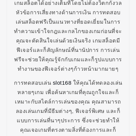
เกมสล็อตได้อย่างเต็มที่โดยไม่ต้องวิตกกังวล
หัวข้อการเสี่ยงทางด้านการเงิน การทดสอบ
เล่นสล็อตฟรีเป็นแนวทางที่ยอดเยี่ยมในการ
ทำความเข้าใจกฎและกลไกของเกมก่อนที่จะ
คุณจะตัดสินใจเล่นด้วยเงินจริง เกมสล็อตมี
ฟีเจอร์และก็สัญลักษณ์ที่นานัปการ การเล่น
ฟรีจะช่วยให้คุณรู้จักกับเกมและก็รูปแบบการ
ทำงานของฟีเจอร์ต่างๆก้าวหน้ามากมายๆ
การทดสอบเล่น
slot168
ให้คุณได้ทดลองเล่น
หลายๆเกม เพื่อค้นหาเกมที่คุณถูกใจและก็
เหมาะกับสไตล์การเล่นของคุณ คุณสามารถ
ลองเล่นเกมที่มีธีมต่างๆ, ฟีเจอร์พิเศษ และก็
แบบการเล่นที่นาๆประการ ซึ่งจะช่วยทำให้
คุณเจอเกมที่ตรงตามสิ่งที่ต้องการและก็