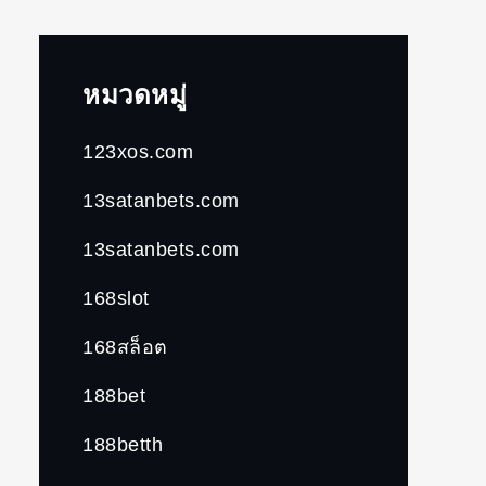
หมวดหมู่
123xos.com
13satanbets.com
13satanbets.com
168slot
168สล็อต
188bet
188betth