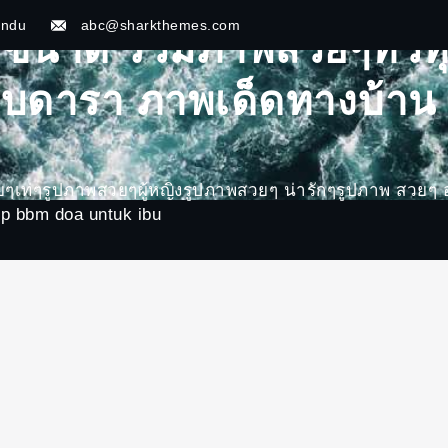
andu
abc@sharkthemes.com
ดขนาด รวมภาพสวยๆทั่วทุ
ับดารา ภาพเด็ดทางบ้าน 
ท่ๆรูปภาพสวยๆผู้หญิงรูปภาพสวยๆ น่ารักๆรูปภาพ สวยๆ
dp bbm doa untuk ibu