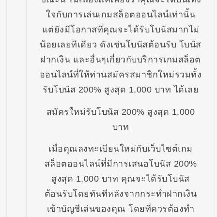
ใจกับการเล่นเกมสล็อตออนไลน์เท่านั้น
แต่ยังมีโอกาสที่คุณจะได้รับโบนัสมากไม่
น้อยเลยทีเดียว ดังเช่นโบนัสต้อนรับ โบนัส
ฝากเงิน และอื่นๆเกี่ยวกับบริการเกมสล็อต
ออนไลน์ที่ให้ท่านสมัครสมาชิกใหม่รวมทั้ง
รับโบนัส 200% สูงสุด 1,000 บาท ได้เลย
สมัครใหม่รับโบนัส 200% สูงสุด 1,000
บาท
เมื่อคุณลงทะเบียนใหม่กับเว็บไซต์เกม
สล็อตออนไลน์ที่มีการเสนอโบนัส 200%
สูงสุด 1,000 บาท คุณจะได้รับโบนัส
ต้อนรับโดยทันทีหลังจากกระทำฝากเงิน
เข้าบัญชีเล่นของคุณ โดยที่ควรต้องทำ