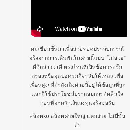
ผมเขียนขึ้นมาเพื่อถ่ายทอดประสบการณ์
จริงจากการเดิมพันในค่ายนี้แบบ “ไม่อวย”
ดีก็กล่าวว่าดี ตรงไหนที่เป็นข้อควรตรึก
ตรองหรือจุดบอดผมก็จะสับให้เหลว เพื่อ
เพื่อนฝูงๆที่กำลังเล็งค่ายนี้อยู่ได้ข้อมูลที่ถูก
และก็ใช้ประโยชน์ประกอบการตัดสินใจ
ก่อนที่จะควักเงินลงทุนจริงขอรับ
สล็อตxo สล็อตค่ายใหญ่ แตกง่าย ไม่มีขั้น
ต่ำ