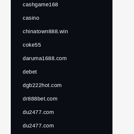
cashgame168
casino
chinatown888.win
coke55
daruma1688.com
debet
dgb222hot.com
dr888bet.com
du2477.com
du2477.com