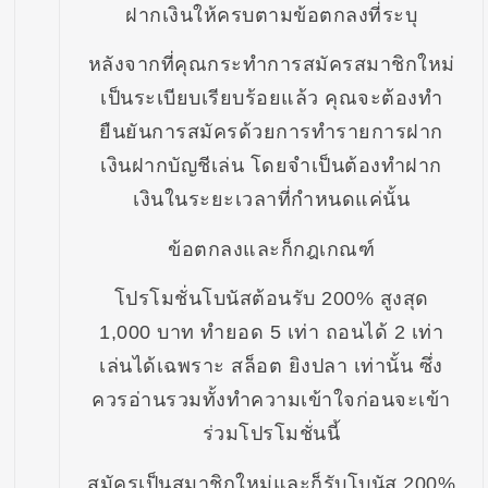
ฝากเงินให้ครบตามข้อตกลงที่ระบุ
หลังจากที่คุณกระทำการสมัครสมาชิกใหม่
เป็นระเบียบเรียบร้อยแล้ว คุณจะต้องทำ
ยืนยันการสมัครด้วยการทำรายการฝาก
เงินฝากบัญชีเล่น โดยจำเป็นต้องทำฝาก
เงินในระยะเวลาที่กำหนดแค่นั้น
ข้อตกลงและก็กฎเกณฑ์
โปรโมชั่นโบนัสต้อนรับ 200% สูงสุด
1,000 บาท ทำยอด 5 เท่า ถอนได้ 2 เท่า
เล่นได้เฉพราะ สล็อต ยิงปลา เท่านั้น ซึ่ง
ควรอ่านรวมทั้งทำความเข้าใจก่อนจะเข้า
ร่วมโปรโมชั่นนี้
สมัครเป็นสมาชิกใหม่และก็รับโบนัส 200%