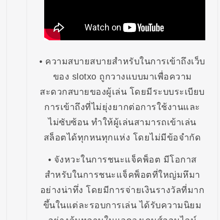
• ความสบายสบายสำหรับในการเข้าถึงเว็บ
ของ slotxo ถูกวางแบบมาเพื่อความ
สะดวกสบายของผู้เล่น โดยมีระบบระเบียบ
การเข้าถึงที่ไม่ยุ่งยากต่อการใช้งานและ
ไม่ซับซ้อน ทำให้ผู้เล่นสามารถเข้าเล่น
สล็อตได้ทุกหนทุกแห่ง โดยไม่มีข้อจำกัด
• จังหวะในการชนะแจ็คพ็อต มีโอกาส
สำหรับในการชนะแจ็คพ็อตที่ใหญ่มหึมา
อย่างน่าทึ่ง โดยมีการจ่ายเงินรางวัลที่มาก
ขึ้นในแต่ละรอบการเล่น ได้รับความนิยม