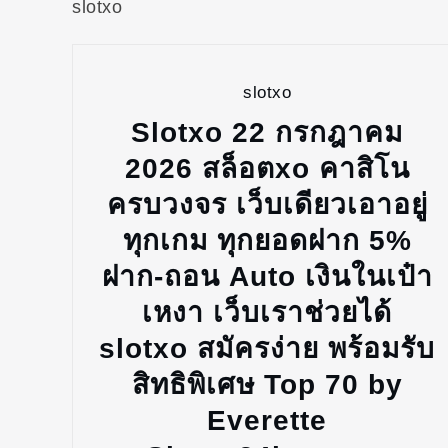
slotxo
slotxo
Slotxo 22 กรกฎาคม
2026 สล็อตxo คาสิโน
ครบวงจร เว็บเดียวเอาอยู่
ทุกเกม ทุกยอดฝาก 5%
ฝาก-ถอน Auto เงินในเป๋า
เหงา เว็บเราช่วยได้
slotxo สมัครง่าย พร้อมรับ
สิทธิพิเศษ Top 70 by
Everette