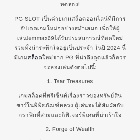
ทดลอง!
PG SLOT เป็นค่ายเกมสล็อตออนไลน์ที่มีการ
อัปเดตเกมใหม่ๆอย่างสม่ำเสมอ เพื่อให้ผู้
เล่นtemmax69ได้รับประสบการณ์ที่สดใหม่
รวมทั้งน่าระทึกใจอยู่เป็นประจำ ในปี 2024 นี้
มีเกม
สล็อต
ใหม่จาก PG ที่น่าดึงดูดแล้วก็ควร
จะลองเล่นดังต่อไปนี้:
1. Tsar Treasures
เกมสล็อตที่พรีเซ็นท์เรื่องราวของทรัพย์สิน
ซาร์ในพิพิธภัณฑ์หลวง ผู้เล่นจะได้สัมผัสกับ
กราฟิกที่สวยและก็ฟีเจอร์พิเศษที่น่าเร้าใจ
2. Forge of Wealth