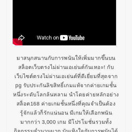
มาสนุกสนานกับการพนันให้เพิ่มมากขึ้นบน
สล็อตเว็บตรงไม่ผ่านเอเย่นต์กันเหอะ! กับ
เว็บไซต์ตรงไม่ผ่านเอเย่นต์ที่ดีเยี่ยมที่สุดจาก
pg รับประกันลิขสิทธิ์เกมแท้จากค่ายเกมชั้น
หนึ่งระดับโลกล้นหลาม นำโดยค่ายหลักอย่าง
สล็อต168 ค่ายเกมชั้นหนึ่งที่คุณจำเป็นต้อง
รู้จักแล้วก็รักแน่นอน มีเกมให้เลือกพนัน
มากกว่า 3,000 เกม มีโปรโมชั่นรวมทั้ง
กิจกรรมจำนวนมาก บันเทิงใจกับการพนันได้