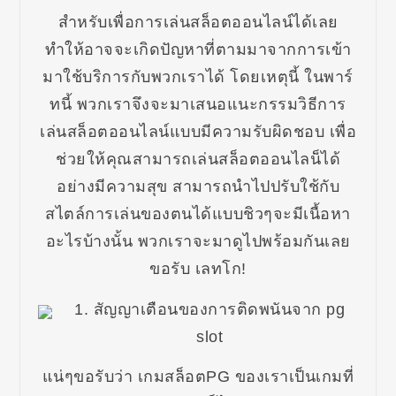
สำหรับเพื่อการเล่นสล็อตออนไลน์ได้เลย
ทำให้อาจจะเกิดปัญหาที่ตามมาจากการเข้า
มาใช้บริการกับพวกเราได้ โดยเหตุนี้ ในพาร์
ทนี้ พวกเราจึงจะมาเสนอแนะกรรมวิธีการ
เล่นสล็อตออนไลน์แบบมีความรับผิดชอบ เพื่อ
ช่วยให้คุณสามารถเล่นสล็อตออนไลน็ได้
อย่างมีความสุข สามารถนำไปปรับใช้กับ
สไตล์การเล่นของตนได้แบบชิวๆจะมีเนื้อหา
อะไรบ้างนั้น พวกเราจะมาดูไปพร้อมกันเลย
ขอรับ เลทโก!
1. สัญญาเตือนของการติดพนันจาก pg
slot
แน่ๆขอรับว่า เกมสล็อตPG ของเราเป็นเกมที่