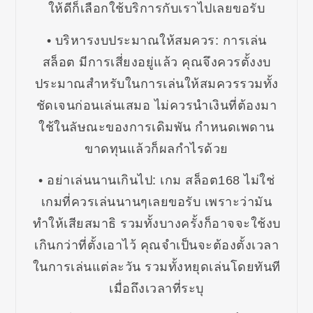
ให้ดีก็เลือกใช้บริการกับเราไปเลยขอรับ
• บริหารงบประมาณให้สมควร: การเล่น
สล็อต มีการเสี่ยงอยู่แล้ว คุณจึงควรตั้งงบ
ประมาณสำหรับในการเล่นให้สมควรรวมทั้ง
ชัดเจนก่อนเล่นเสมอ ไม่ควรนำเงินที่ต้องมา
ใช้ในลัษณะของการเดิมพัน กำหนดเพดาน
ขาดทุนแล้วก็ผลกำไรด้วย
• อย่าเล่นนานเกินไป: เกม สล็อต168 ไม่ใช่
เกมที่ควรเล่นนานๆเลยขอรับ เพราะว่ามัน
ทำให้เสียสมาธิ รวมทั้งบางครั้งก็อาจจะใช้งบ
เกินกว่าที่ตั้งเอาไว้ คุณจำเป็นจะต้องตั้งเวลา
ในการเล่นแต่ละวัน รวมทั้งหยุดเล่นโดยทันที
เมื่อถึงเวลาที่ระบุ