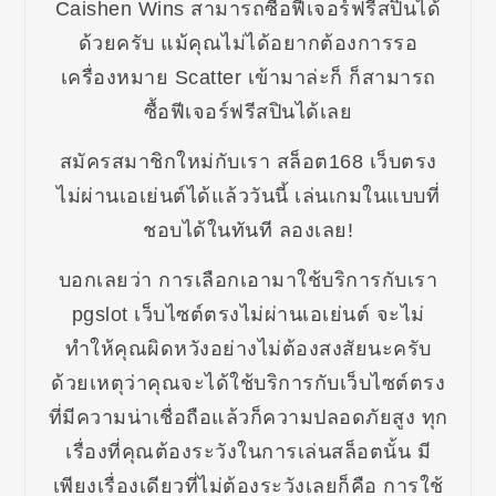
Caishen Wins สามารถซื้อฟีเจอร์ฟรีสปินได้
ด้วยครับ แม้คุณไม่ได้อยากต้องการรอ
เครื่องหมาย Scatter เข้ามาล่ะก็ ก็สามารถ
ซื้อฟีเจอร์ฟรีสปินได้เลย
สมัครสมาชิกใหม่กับเรา สล็อต168 เว็บตรง
ไม่ผ่านเอเย่นต์ได้แล้ววันนี้ เล่นเกมในแบบที่
ชอบได้ในทันที ลองเลย!
บอกเลยว่า การเลือกเอามาใช้บริการกับเรา
pgslot เว็บไซต์ตรงไม่ผ่านเอเย่นต์ จะไม่
ทำให้คุณผิดหวังอย่างไม่ต้องสงสัยนะครับ
ด้วยเหตุว่าคุณจะได้ใช้บริการกับเว็บไซต์ตรง
ที่มีความน่าเชื่อถือแล้วก็ความปลอดภัยสูง ทุก
เรื่องที่คุณต้องระวังในการเล่นสล็อตนั้น มี
เพียงเรื่องเดียวที่ไม่ต้องระวังเลยก็คือ การใช้