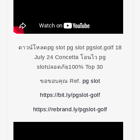
ดาวน์โหลดpg slot pg slot pgslot.golf 18
July 24 Concetta โอนไว pg
slotปลอดภัย100% Top 30
ขอขอบคุณ Ref.
pg slot
https://bit.ly/pgslot-golf
https://rebrand.ly/pgslot-golf