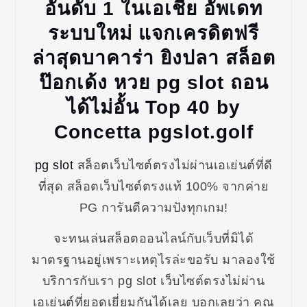
อันดับ 1 ในเอเชีย อัพเดท
ระบบใหม่ แจกเครดิตฟรี
ล่าสุดบาคาร่า ยิงปลา สล็อต
ป๊อกเด้ง หวย pg slot ถอน
ได้ไม่อั้น Top 40 by
Concetta pgslot.golf
pg slot
สล็อตเว็บไซต์ตรงไม่ผ่านเอเย่นต์ที่ดี
ที่สุด สล็อตเว็บไซต์ตรงแท้ 100% จากค่าย
PG การันตีความปังทุกเกม!
จะทนเล่นสล็อตออนไลน์กับเว็บที่มิได้
มาตรฐานอยู่เพราะเหตุไรล่ะขอรับ มาลองใช้
บริการกับเรา pg slot เว็บไซต์ตรงไม่ผ่าน
เอเย่นต์ที่ยอดเยี่ยมกันได้เลย บอกเลยว่า คุณ