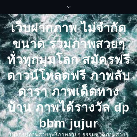
Skip
to
content
เว็บฝากภาพ ไม่จำกัด
ขนาด รวมภาพสวยๆ
ทั่วทุกมุมโลก สมัครฟรี
ดาวน์โหลดฟรี ภาพลับ
ดารา ภาพเด็ดทาง
บ้าน ภาพได้รางวัล dp
bbm jujur
โหลดรูปภาพสวยๆฟรีภาพสวยๆ ธรรมชาติภาพสวยๆ