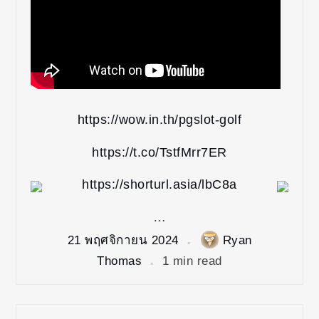
https://wow.in.th/pgslot-golf
https://t.co/TstfMrr7ER
https://shorturl.asia/lbC8a
…
21 พฤศจิกายน 2024
Ryan
Thomas
1 min read