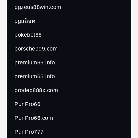
pgzeus88win.com
pgสล็อต
pokebet88
porsche999.com
premium66.info
premium66.info
proded888x.com
PunPro66
PunPro66.com
PunPro777