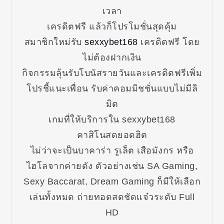
เวลา
เครดิตฟรี แล้วก็โปรโมชั่นสุดคุ้ม
สมาชิกใหม่รับ
sexxybet168
เครดิตฟรี โดย
ไม่ต้องฝากเงิน
กิจกรรมลุ้นรับโบนัสรายวันและเครดิตฟรีเพิ่ม
โปรชี้แนะเพื่อน รับค่าคอมมิชชั่นแบบไม่มีลิ
มิต
เกมที่ให้บริการใน sexxybet168
คาสิโนสดยอดฮิต
ไม่ว่าจะเป็นบาคาร่า รูเล็ต เสือมังกร หรือ
ไฮโลจากค่ายดัง ตัวอย่างเช่น SA Gaming,
Sexy Baccarat, Dream Gaming ก็มีให้เลือก
เล่นทั้งหมด ถ่ายทอดสดชัดแจ๋วระดับ Full
HD