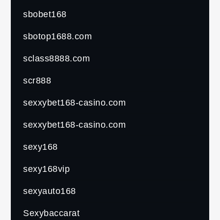
sbobet168
sbotop1688.com
sclass8888.com
scr888
sexxybet168-casino.com
sexxybet168-casino.com
sexy168
sexy168vip
sexyauto168
Sexybaccarat