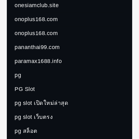
onesiamclub.site
onoplus168.com
onoplus168.com
pananthai99.com
paramax1688.info
pg
PG Slot
pg slot เปิดใหม่ล่าสุด
pg slot เว็บตรง
pg สล็อต