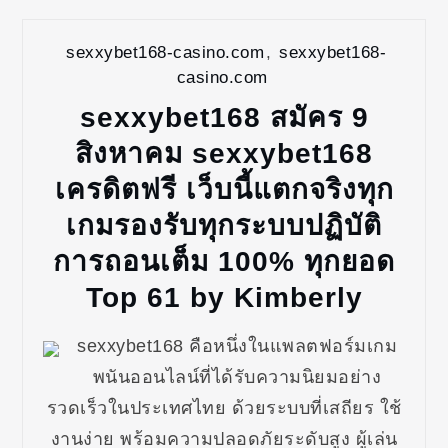
sexxybet168-casino.com
,
sexxybet168-
casino.com
sexxybet168 สมัคร 9
สิงหาคม sexxybet168
เครดิตฟรี เว็บนี้แตกจริงทุก
เกมรองรับทุกระบบปฏิบัติ
การถอนเต็ม 100% ทุกยอด
Top 61 by Kimberly
sexxybet168 คือหนึ่งในแพลตฟอร์มเกม
พนันออนไลน์ที่ได้รับความนิยมอย่าง
รวดเร็วในประเทศไทย ด้วยระบบที่เสถียร ใช้
งานง่าย พร้อมความปลอดภัยระดับสูง ผู้เล่น