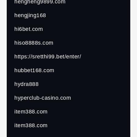
hengheng9899.com
hengjing168
hi6bet.com
hiso8888s.com
https://sretthi99.bet/enter/
hubbet168.com
hydra888
hyperclub-casino.com
item388.com
item388.com