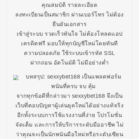
คุณสมบัติ รายละเอียด
ลงทะเบียนเป็นสมาชิก ผ่านเบอร์โทร ไม่ต้อง
ยืนยันเอกสาร
เข้าสู่ระบบ รวดเร็วทันใจ ไม่ต้องโหลดแอป
เครดิตฟรี มอบให้ทุกบัญชีใหม่โดยทันที
ความปลอดภัย ใช้ระบบเข้ารหัส SSL
ฝากถอน อัตโนมัติ ไม่มีอย่างต่ำ
บทสรุป: sexxybet168 เป็นแพลตฟอร์ม
พนันที่ครบ จบ คุ้ม
จากทุกข้อดีที่กล่าวมา sexxybet168 จึงเป็น
เว็บที่ตอบปัญหาผู้เล่นยุคใหม่ได้อย่างแท้จริง
อีกทั้งระบบการใช้แรงงานที่ง่าย โปรโมชั่น
จัดเต็ม และการให้บริการระดับมืออาชีพ ไม่
ว่าคุณจะเป็นนักพนันมือใหม่หรือระดับเซียน