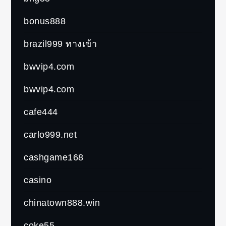
bonus888
brazil999 ทางเข้า
bwvip4.com
bwvip4.com
cafe444
carlo999.net
cashgame168
casino
chinatown888.win
coke55