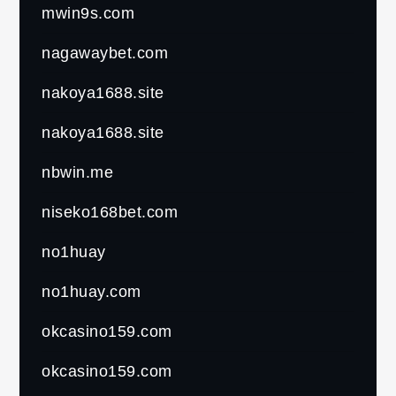
mwin9s.com
nagawaybet.com
nakoya1688.site
nakoya1688.site
nbwin.me
niseko168bet.com
no1huay
no1huay.com
okcasino159.com
okcasino159.com