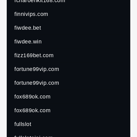
fcharoenkit168.com
finnivips.com
fiwdee.bet
fiwdee.win
fizz169bet.com
fortune99vip.com
fortune99vip.com
fox689ok.com
fox689ok.com
fullslot