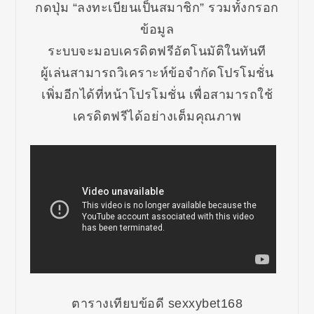
กดปุ่ม “ลงทะเบียนเป็นสมาชิก” รวมทั้งกรอก
ข้อมูล
ระบบจะมอบเครดิตฟรีอัตโนมัติในทันที
ผู้เล่นสามารถวิเคราะห์ข้อจำกัดโปรโมชั่น
เพิ่มอีกได้ที่หน้าโปรโมชั่น เพื่อสามารถใช้
เครดิตฟรีได้อย่างเต็มคุณภาพ
ตารางเทียบข้อดี sexxybet168