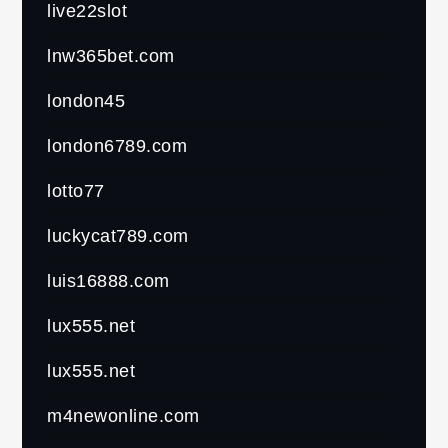
live22slot
lnw365bet.com
london45
london6789.com
lotto77
luckycat789.com
luis16888.com
lux555.net
lux555.net
m4newonline.com