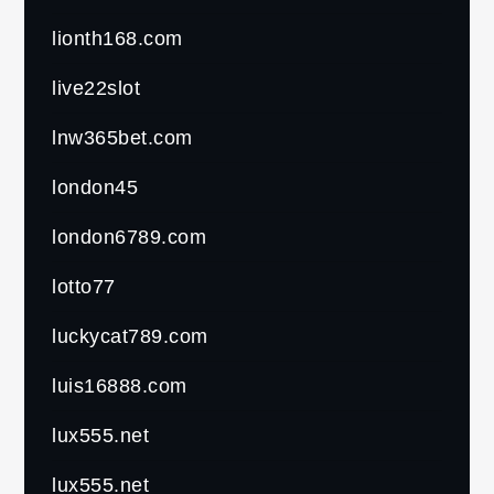
lionth168.com
live22slot
lnw365bet.com
london45
london6789.com
lotto77
luckycat789.com
luis16888.com
lux555.net
lux555.net