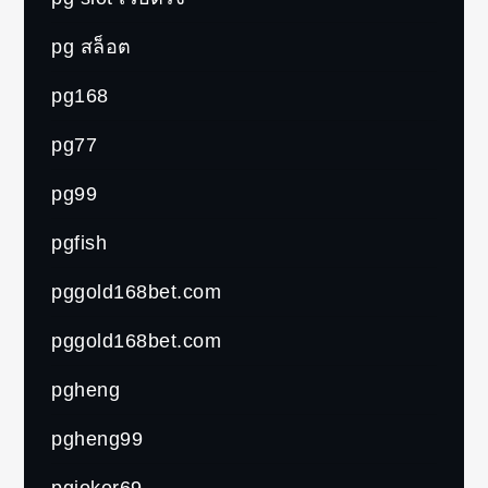
pg สล็อต
pg168
pg77
pg99
pgfish
pggold168bet.com
pggold168bet.com
pgheng
pgheng99
pgjoker69