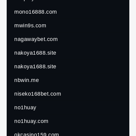
mono16888.com
mwin9s.com
nagawaybet.com
nakoya1688.site
nakoya1688.site
nbwin.me
niseko168bet.com
no1huay
no1huay.com
okcasino159.com