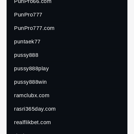
PunPro66.com
PunPro777
PunPro777.com
puntaek77
pussy888
pussy888play
pussy888win
ramclubx.com
rasri365day.com
realflikbet.com