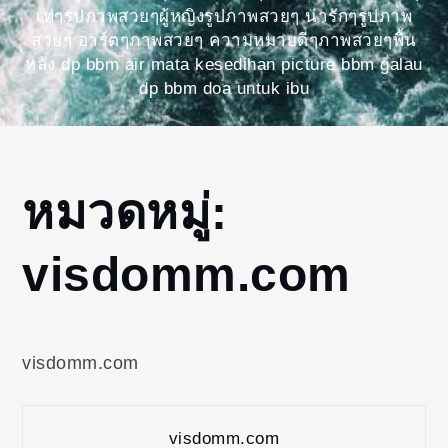
เท่ๆรูปภาพสวยๆผู้หญิงรูปภาพสวยๆ น่ารักๆรูปภาพ
สวยๆ อาร์ตๆภาพสวยๆ ความหมายดีๆภาพสวยๆพื้น
หลัง dp bbm air mata kesedihan picture bbm galau
dp bbm doa untuk ibu
Home
หมวดหมู่:
visdomm.com
visdomm.com
visdomm.com
visdomm.com