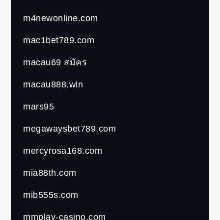
m4newonline.com
mac1bet789.com
macau69 สมัคร
macau888.win
mars95
megawaysbet789.com
mercyrosa168.com
mia88th.com
mib555s.com
mmplay-casino.com