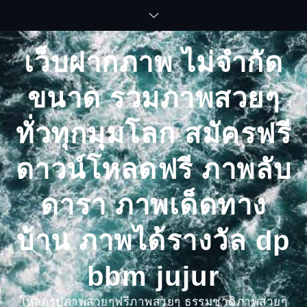
Skip
to
content
เว็บฝากภาพ ไม่จำกัด
ขนาด รวมภาพสวยๆ
ทั่วทุกมุมโลก สมัครฟรี
ดาวน์โหลดฟรี ภาพลับ
ดารา ภาพเด็ดทาง
บ้าน ภาพได้รางวัล dp
bbm jujur
โหลดรูปภาพสวยๆฟรีภาพสวยๆ ธรรมชาติภาพสวยๆ