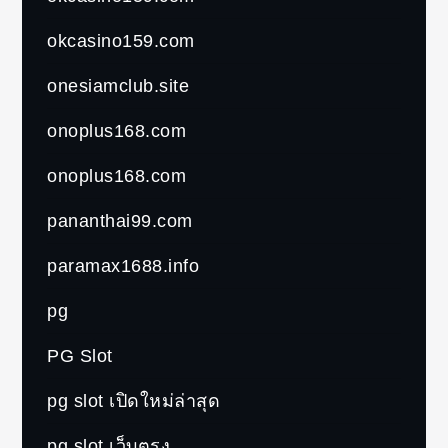
okcasino159.com
onesiamclub.site
onoplus168.com
onoplus168.com
pananthai99.com
paramax1688.info
pg
PG Slot
pg slot เปิดใหม่ล่าสุด
pg slot เว็บตรง