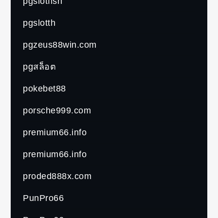
pgslotfish
pgslotth
pgzeus88win.com
pgสล็อต
pokebet88
porsche999.com
premium66.info
premium66.info
proded888x.com
PunPro66