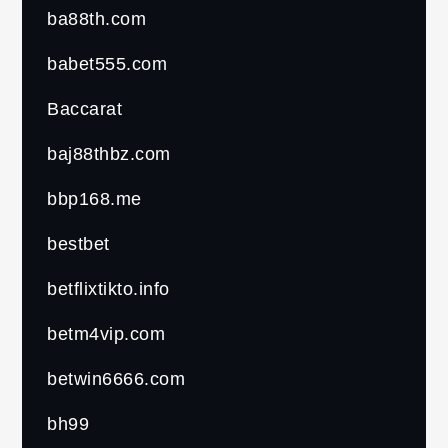
ba88th.com
babet555.com
Baccarat
baj88thbz.com
bbp168.me
bestbet
betflixtikto.info
betm4vip.com
betwin6666.com
bh99