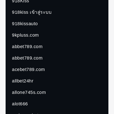
918Kiss
918kiss เข้าสู่ระบบ
918kissauto
9kpluss.com
abbet789.com
abbet789.com
acebet789.com
allbet24hr
allone745s.com
alot666