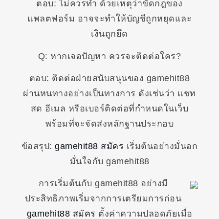
ตอบ: ไม่ควรทำ ด้วยเหตุว่าขัดกฎของ
แพลตฟอร์ม อาจจะทำให้บัญชีถูกหยุดและ
เงินถูกยึด
Q: หากเจอปัญหา ควรจะติดต่อใคร?
ตอบ: ติดต่อฝ่ายสนับสนุนของ gamehit88
ผ่านหนทางอย่างเป็นทางการ ดังเช่นว่า แชท
สด อีเมล หรือเบอร์ติดต่อที่กำหนดในเว็บ
พร้อมที่จะจัดส่งหลักฐานประกอบ
ข้อสรุป:
gamehit88 สมัคร
เริ่มต้นอย่างมั่นอก
มั่นใจกับ gamehit88
การเริ่มต้นกับ gamehit88 อย่างมี
ประสิทธิภาพเริ่มจากการเตรียมการก่อน
gamehit88 สมัคร
ตั้งค่าความปลอดภัยเมื่อ