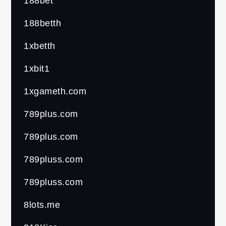
188bet
188betth
1xbetth
1xbit1
1xgameth.com
789plus.com
789plus.com
789pluss.com
789pluss.com
8lots.me