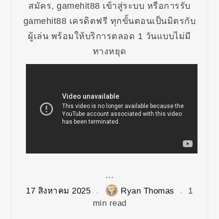
สมัคร, gamehit88 เข้าสู่ระบบ หรือการรับ
gamehit88 เครดิตฟรี ทุกขั้นตอนเป็นมิตรกับ
ผู้เล่น พร้อมให้บริการตลอด 1 วันแบบไม่มี
ทางหยุด
…
17 สิงหาคม 2025
Ryan Thomas
1
min read