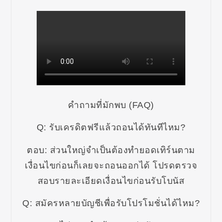
คำถามที่มักพบ (FAQ)
Q: รับเครดิตฟรีแล้วถอนได้ทันทีไหม?
ตอบ: ส่วนใหญ่จำเป็นต้องทำยอดเทิร์นตาม
เงื่อนไขก่อนก็เลยจะถอนออกได้ โปรดตรวจ
สอบรายละเอียดเงื่อนไขก่อนรับโบนัส
Q: สมัครหลายบัญชีเพื่อรับโปรโมชั่นได้ไหม?