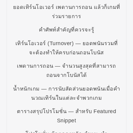
ยอดเทิร์นโอเวอร์ เพดานการถอน แล้วก็เกมที่
ร่วมรายการ
คำศัพท์สำคัญที่ควรจะรู้
เทิร์นโอเวอร์ (Turnover) — ยอดพนันรวมที่
จะต้องทำให้ครบก่อนถอนโบนัส
เพดานการถอน — จำนวนสูงสุดที่สามารถ
ถอนจากโบนัสได้
น้ำหนักเกม — การนับสัดส่วนยอดพนันเมื่อคำ
นวณเทิร์นในแต่ละจำพวกเกม
ตารางสรุปโปรโมชั่น — สำหรับ Featured
Snippet