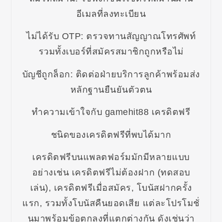
อีเมลที่ลงทะเบียน
ไม่ได้รับ OTP: ตรวจทานสัญญาณโทรศัพท์
รวมทั้งเบอร์ที่สมัครสมาชิกถูกหรือไม่
บัญชีถูกล็อก: ติดต่อฝ่ายบริการลูกค้าพร้อมส่ง
หลักฐานยืนยันตัวตน
ทำความเข้าใจกับ gamehit88 เครดิตฟรี
ชนิดของเครดิตฟรีที่พบได้มาก
เครดิตฟรีบนแพลตฟอร์มมักมีหลายแบบ
อย่างเช่น เครดิตฟรีไม่ต้องฝาก (ทดสอบ
เล่น), เครดิตฟรีเมื่อสมัคร, โบนัสฝากครั้ง
แรก, รวมทั้งโบนัสคืนยอดเสีย แต่ละโปรโมชั่
นมาพร้อมข้อตกลงที่แตกต่างกัน ดังเช่นว่า