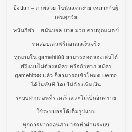
ยิงปลา – ภาพสวย โบนัสแตกง่าย เหมาะกับผู้
เล่นทุกวัย
พนันกีฬา – พนันบอล บาส มวย ครบทุกแมตช์
ทดสอบเล่นฟรีก่อนลงเงินจริง
ทุกเกมใน gamehit88 สามารถทดลองเล่นได้
ฟรีแบบไม่ต้องสมัคร หรือถ้าหาก สมัคร
gamehit88 แล้ว ก็สามารถเข้าโหมด Demo
ได้ในทันที โดยไม่ต้องเพิ่มเงิน
ระบบฝากถอนที่รวดเร็วและไม่เป็นอันตราย
ใช้ระบบออโต้เต็มรูปแบบ
ทุกการฝากถอนสามารถทำผ่านระบบ