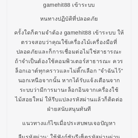
gamehit88 เข้าระบบ
หนทางปฏิบัติที่ปลอดภัย
ครั้งใดก็ตามจำต้อง gamehit88 เข้าระบบ ให้
ตรวจสอบว่าคุณใช้เครื่องไม้เครื่องมือที่
ปลอดภัยและก็การเชื่อมต่อไม่ใช่สาธารณะ
ถ้าจำเป็นต้องใช้คอมพิวเตอร์สาธารณะ ควร
ล็อกเอาต์ทุกคราวและไม่ติ๊กเลือก “จำฉันไว้”
นอกเหนือจากนั้น หากได้รับแจ้งเตือนจาก
ระบบว่ามีการมานะล็อกอินจากเครื่องใช้
ไม้สอยใหม่ ให้รีบแปลงรหัสผ่านแล้วก็ติดต่อ
ฝ่ายสนับสนุนทันที
แนวทางแก้ไขเมื่อประสบพบเจอปัญหา
ลืมรหัสผ่าน: ใช้ฟังก์ชันรีเซ็ตรหัสผ่านผ่าน