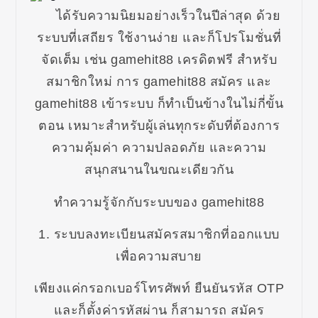
ได้รับความนิยมอย่างเร็วในปีล่าสุด ด้วย
ระบบที่เสถียร ใช้งานง่าย และก็โปรโมชั่นที่
จัดเต็ม เช่น gamehit88 เครดิตฟรี สำหรับ
สมาชิกใหม่ การ gamehit88 สมัคร และ
gamehit88 เข้าระบบ ก็ทำเป็นข้างในไม่กี่ขั้น
ตอน เหมาะสำหรับผู้เล่นทุกระดับที่ต้องการ
ความคุ้มค่า ความปลอดภัย และความ
สนุกสนานในขณะเดียวกัน
ทำความรู้จักกับระบบของ gamehit88
1. ระบบลงทะเบียนสมัครสมาชิกที่ออกแบบ
เพื่อความสบาย
เพียงแค่กรอกเบอร์โทรศัพท์ ยืนยันรหัส OTP
และก็ตั้งค่ารหัสผ่าน ก็สามารถ สมัคร