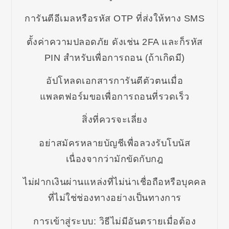
การันตีอีเมลหรือรหัส OTP ที่ส่งให้ทาง SMS
ตั้งค่าความปลอดภัย ดังเช่น 2FA และก็รหัส
PIN สำหรับเพื่อการถอน (ถ้าเกิดมี)
อัปโหลดเอกสารการันตีตัวตนเมื่อ
แพลตฟอร์มขอเพื่อการถอนที่รวดเร็ว
สิ่งที่ควรจะเลี่ยง
อย่าสมัครหลายบัญชีเพื่อลวงรับโบนัส
เนื่องจากว่ามักขัดกับกฎ
ไม่ฝากเงินผ่านแหล่งที่ไม่น่าเชื่อถือหรือบุคคล
ที่ไม่ใช่ช่องทางอย่างเป็นทางการ
การเข้าสู่ระบบ: วิธีไม่มีอันตรายเมื่อต้อง