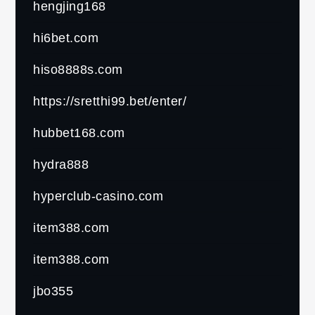
hengjing168
hi6bet.com
hiso8888s.com
https://sretthi99.bet/enter/
hubbet168.com
hydra888
hyperclub-casino.com
item388.com
item388.com
jbo355