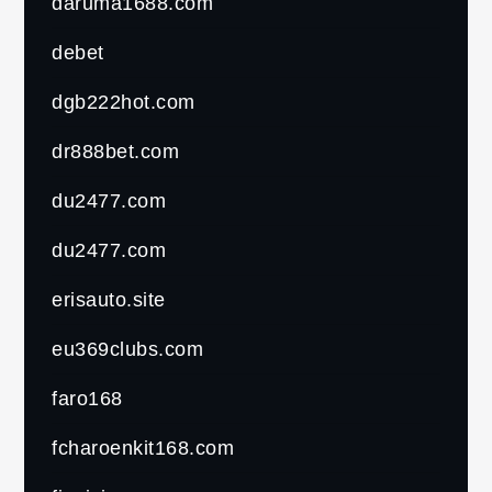
daruma1688.com
debet
dgb222hot.com
dr888bet.com
du2477.com
du2477.com
erisauto.site
eu369clubs.com
faro168
fcharoenkit168.com