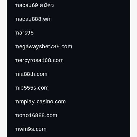
macau69 สมัคร
macau888.win
mars95
megawaysbet789.com
mercyrosa168.com
mia88th.com
mib555s.com
mmplay-casino.com
mono16888.com
mwin9s.com