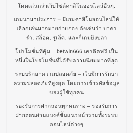
โดดเด่นกว่าเว็บไซต์คาสิโนออนไลน์อื่นๆ:
เกมนานาประการ – มีเกมคาสิโนออนไลน์ให้
เลือกเล่นมากมายก่ายกอง ดังเช่นว่า บาคา
ร่า, สล็อต, รูเล็ต, และก็เกมยิงปลา
โปรโมชั่นที่คุ้ม – betwin666 เครดิตฟรี เป็น
หนึ่งในโปรโมชั่นที่ได้รับความนิยมมากที่สุด
ระบบรักษาความปลอดภัย – เว็บมีการรักษา
ความปลอดภัยที่สูงสุด โดยการเข้ารหัสข้อมูล
ของผู้ใช้ทุกคน
รองรับการฝากถอนทุกหนทาง – รองรับการ
ฝากถอนผ่านแบงค์ชั้นแนวหน้ารวมทั้งระบบ
ออนไลน์ต่างๆ