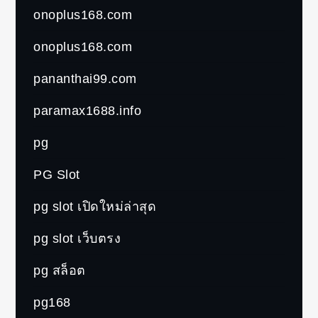
onoplus168.com
onoplus168.com
pananthai99.com
paramax1688.info
pg
PG Slot
pg slot เปิดใหม่ล่าสุด
pg slot เว็บตรง
pg สล็อต
pg168