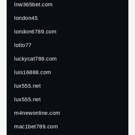
lnw365bet.com
london45
london6789.com
lotto77
luckycat789.com
luis16888.com
lux555.net
lux555.net
m4newonline.com
mac1bet789.com