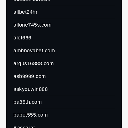
allbet24hr
allone745s.com
alot666
ambnovabet.com
argus16888.com
asb9999.com
askyouwin888
ba88th.com
babet555.com
Baccarat