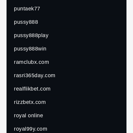
puntaek77
pussy888
pussy888play
pussy888win
ramclubx.com
rasri365day.com
realflikbet.com
rizzbetx.com
royal online
royal99y.com