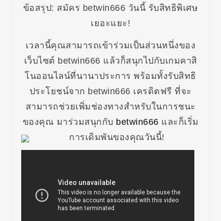
ข้อสรุป: สมัคร betwin666 วันนี้ รับสิทธิพิเศษ
เยอะแยะ!
เวลานี้คุณสามารถเข้าร่วมเป็นส่วนหนึ่งของ
เว็บไซต์ betwin666 แล้วก็สนุกไปกับเกมคาสิ
โนออนไลน์ที่นานาประการ พร้อมทั้งรับสิทธิ
ประโยชน์จาก betwin666 เครดิตฟรี ที่จะ
สามารถช่วยเพิ่มช่องทางสำหรับในการชนะ
ของคุณ มาร่วมสนุกกับ
betwin666
และก็เริ่ม
การเดิมพันของคุณวันนี้!