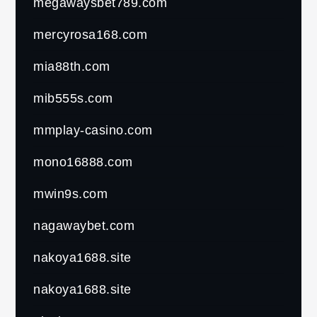
megawaysbet789.com
mercyrosa168.com
mia88th.com
mib555s.com
mmplay-casino.com
mono16888.com
mwin9s.com
nagawaybet.com
nakoya1688.site
nakoya1688.site