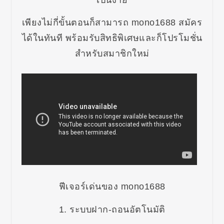
เพียงไม่กี่ขั้นตอนก็สามารถ mono1688 สมัคร
ได้ในทันที พร้อมรับสิทธิพิเศษและก็โปรโมชั่น
สำหรับสมาชิกใหม่
ฟีเจอร์เด่นของ mono1688
1. ระบบฝาก-ถอนอัตโนมัติ