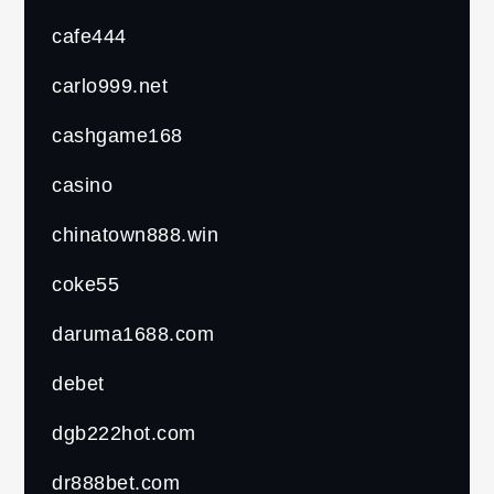
cafe444
carlo999.net
cashgame168
casino
chinatown888.win
coke55
daruma1688.com
debet
dgb222hot.com
dr888bet.com