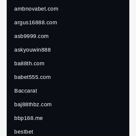
ambnovabet.com
argus16888.com
asb9999.com
askyouwin888
ba88th.com
babet555.com
Baccarat
baj88thbz.com
bbp168.me
bestbet