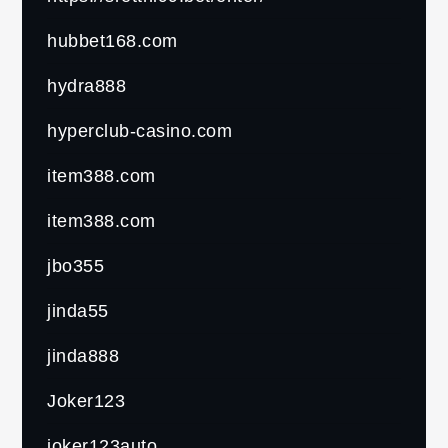
hubbet168.com
hydra888
hyperclub-casino.com
item388.com
item388.com
jbo355
jinda55
jinda888
Joker123
joker123auto