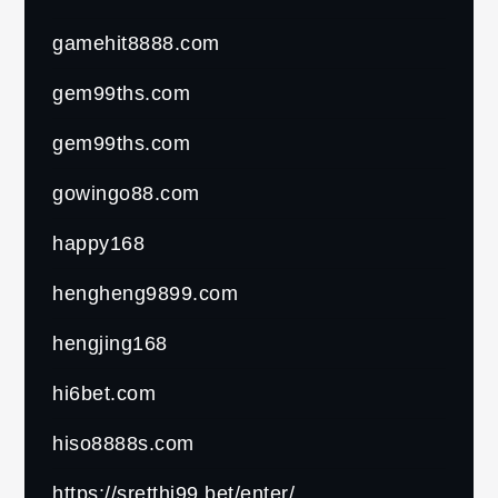
gamehit8888.com
gem99ths.com
gem99ths.com
gowingo88.com
happy168
hengheng9899.com
hengjing168
hi6bet.com
hiso8888s.com
https://sretthi99.bet/enter/