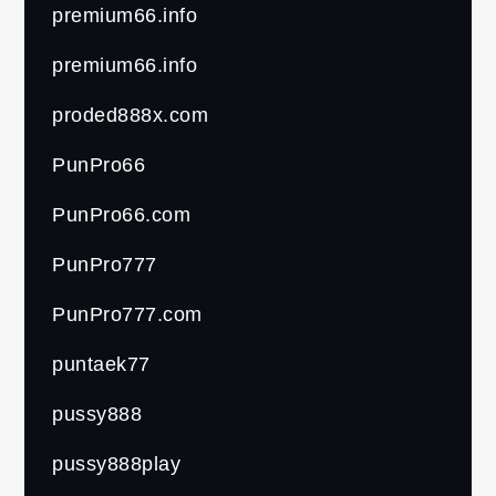
premium66.info
premium66.info
proded888x.com
PunPro66
PunPro66.com
PunPro777
PunPro777.com
puntaek77
pussy888
pussy888play