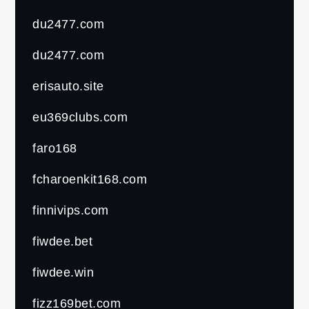
du2477.com
du2477.com
erisauto.site
eu369clubs.com
faro168
fcharoenkit168.com
finnivips.com
fiwdee.bet
fiwdee.win
fizz169bet.com