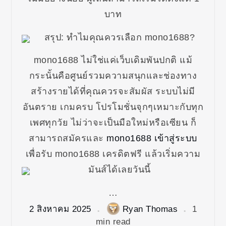
บาท
สรุป: ทำไมคุณควรเลือก mono1688?
mono1688 ไม่ใช่แค่เว็บเดิมพันปกติ แม้
กระนั้นคือศูนย์รวมความสนุกและช่องทาง
สร้างรายได้ที่คุณควรจะสัมผัส ระบบไม่มี
อันตราย เกมครบ โปรโมชั่นจุกๆเหมาะกับทุก
เพศทุกวัย ไม่ว่าจะเป็นมือใหม่หรือเซียน ก็
สามารถสมัครและ
mono1688 เข้าสู่ระบบ
เพื่อรับ mono1688 เครดิตฟรี แล้วเริ่มความ
มันส์ได้เลยวันนี้
…
2 สิงหาคม 2025
Ryan Thomas
1
min read