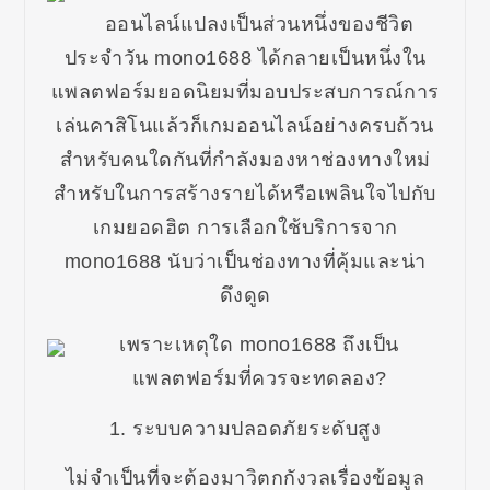
ออนไลน์แปลงเป็นส่วนหนึ่งของชีวิต
ประจำวัน mono1688 ได้กลายเป็นหนึ่งใน
แพลตฟอร์มยอดนิยมที่มอบประสบการณ์การ
เล่นคาสิโนแล้วก็เกมออนไลน์อย่างครบถ้วน
สำหรับคนใดกันที่กำลังมองหาช่องทางใหม่
สำหรับในการสร้างรายได้หรือเพลินใจไปกับ
เกมยอดฮิต การเลือกใช้บริการจาก
mono1688 นับว่าเป็นช่องทางที่คุ้มและน่า
ดึงดูด
เพราะเหตุใด mono1688 ถึงเป็น
แพลตฟอร์มที่ควรจะทดลอง?
1. ระบบความปลอดภัยระดับสูง
ไม่จำเป็นที่จะต้องมาวิตกกังวลเรื่องข้อมูล