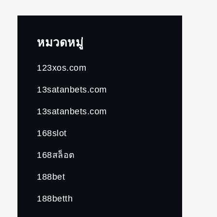
หมวดหมู่
123xos.com
13satanbets.com
13satanbets.com
168slot
168สล็อต
188bet
188betth