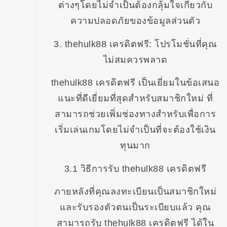
ต่างๆโดยไม่จำเป็นต้องกลุ้มใจเกี่ยวกับ
ความปลอดภัยของข้อมูลส่วนตัว
3. thehulk88 เครดิตฟรี: โปรโมชั่นที่คุณ
ไม่สมควรพลาด
thehulk88 เครดิตฟรี เป็นเยี่ยมในข้อเสนอ
แนะที่ดีเยี่ยมที่สุดสำหรับสมาชิกใหม่ ที่
สามารถช่วยเพิ่มช่องทางสำหรับเพื่อการ
เริ่มเล่นเกมโดยไม่จำเป็นที่จะต้องใช้เงิน
ทุนมาก
3.1 วิธีการรับ thehulk88 เครดิตฟรี
ภายหลังที่คุณลงทะเบียนเป็นสมาชิกใหม่
และรับรองตัวตนเป็นระเบียบแล้ว คุณ
สามารถรับ thehulk88 เครดิตฟรี ได้ใน