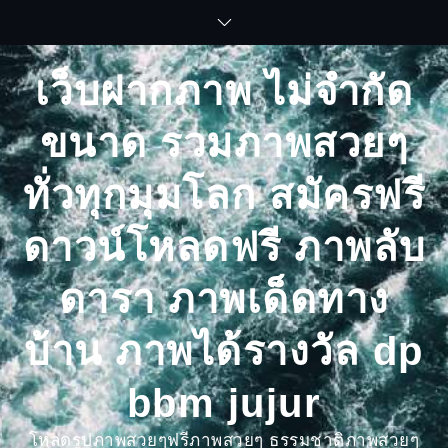
Skip
to
content
เว็บฝากภาพ ไม่จำกัด
ขนาด รวมภาพสวยๆ
ทั่วทุกมุมโลก สมัครฟรี
ดาวน์โหลดฟรี ภาพลับ
ดารา ภาพเด็ดทาง
บ้าน ภาพได้รางวัล dp
bbm jujur
โหลดรูปภาพสวยๆฟรีภาพสวยๆ ธรรมชาติภาพสวยๆ