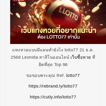
แทงหวยแบบมีแผนทำยังไง lotto77 21 ธ.ค.
2568 Leonida คาสิโนออนไลน์
เว็บซื้อหวย
ที่
ฮิตที่สุด Top 98
ขอขอบพระคุณ Ref.
lotto77
https://rebrand.ly/lotto77
https://cutly.info/lotto77