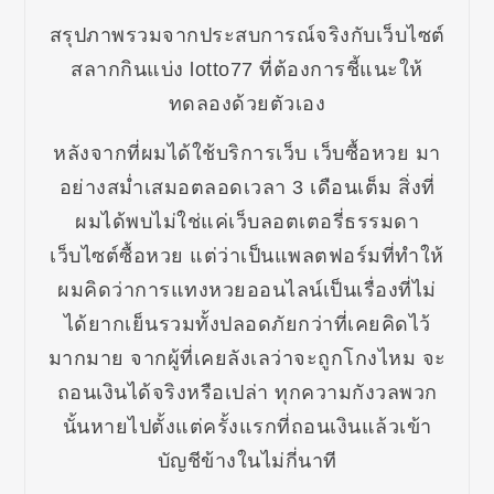
สรุปภาพรวมจากประสบการณ์จริงกับเว็บไซต์
สลากกินแบ่ง lotto77 ที่ต้องการชี้แนะให้
ทดลองด้วยตัวเอง
หลังจากที่ผมได้ใช้บริการเว็บ เว็บซื้อหวย มา
อย่างสม่ำเสมอตลอดเวลา 3 เดือนเต็ม สิ่งที่
ผมได้พบไม่ใช่แค่เว็บลอตเตอรี่ธรรมดา
เว็บไซต์ซื้อหวย แต่ว่าเป็นแพลตฟอร์มที่ทำให้
ผมคิดว่าการแทงหวยออนไลน์เป็นเรื่องที่ไม่
ได้ยากเย็นรวมทั้งปลอดภัยกว่าที่เคยคิดไว้
มากมาย จากผู้ที่เคยลังเลว่าจะถูกโกงไหม จะ
ถอนเงินได้จริงหรือเปล่า ทุกความกังวลพวก
นั้นหายไปตั้งแต่ครั้งแรกที่ถอนเงินแล้วเข้า
บัญชีข้างในไม่กี่นาที