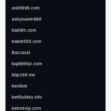
asb9999.com
askyouwin888
ba88th.com
babet555.com
Baccarat
baj88thbz.com
bbp168.me
bestbet
betflixtikto.info
betm4vip.com