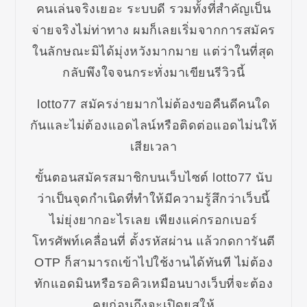
คนเล่นจริงเยอะ ระบบดี รวมทั้งที่สำคัญเป็น
จ่ายจริงไม่ท่าทาง ผมก็เลยเริ่มจากการสมัคร
ในลักษณะมิได้มุ่งหวังมากมาย แต่ว่าในที่สุด
กลับพึงใจจนกระทั่งมาเขียนรีวิวนี้
lotto77 สมัครง่ายมากไม่ต้องขอคืนดีคนใด
กันและไม่ต้องแอดไลน์หรือติดต่อแอดไม่นให้
เสียเวลา
ขั้นตอนสมัครสมาชิกบนเว็บไซต์ lotto77 นับ
ว่าเป็นจุดกำเนิดที่ทำให้มีความรู้สึกว่าเว็บนี้
ไม่ยุ่งยากอะไรเลย เพียงแค่กรอกเบอร์
โทรศัพท์เคลื่อนที่ ตั้งรหัสผ่าน แล้วกดการันตี
OTP ก็สามารถเข้าไปใช้งานได้ทันที ไม่ต้อง
ทักแอดมินหรือรอคิวเหมือนบางเว็บที่จะต้อง
คุยก่อนถึงจะเปิดยูสให้