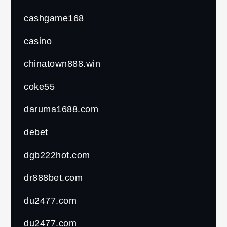
cashgame168
casino
chinatown888.win
coke55
daruma1688.com
debet
dgb222hot.com
dr888bet.com
du2477.com
du2477.com