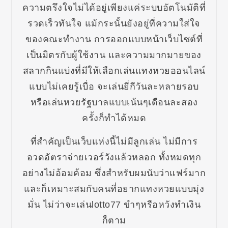
ความตรึงใจไม่ได้อยู่เพียงแค่ระบบอัตโนมัติที่
รวดเร็วทันใจ แม้กระนั้นยังอยู่ที่ความใส่ใจ
ของคณะทำงาน การออกแบบหน้าเว็บไซต์ที่
เป็นมิตรกับผู้ใช้งาน และความมากมายของ
สลากกินแบ่งที่มีให้เลือกเล่นแทงหวยออนไลน์
แบบไม่เคยรู้เบื่อ จะเล่นยี่กีวันละหลายรอบ
หรือเล่นหวยรัฐบาลแบบเน้นๆเดือนละสอง
ครั้งก็ทำได้หมด
ที่สำคัญเป็นเว็บแห่งนี้ไม่มีลูกเล่น ไม่มีการ
อวดอัตราจ่ายเวอร์วังแล้วหลอก ทั้งหมดทุก
อย่างไม่อ้อมค้อม ซึ่งสำหรับผมนับว่าแฟร์มาก
และก็เหมาะสมกับคนที่อยากแทงหวยแบบมุ่ง
มั่น ไม่ว่าจะเล่นlotto77 ขำๆหรือหวังทำเงิน
ก็ตาม