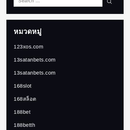
Search
Search
for:
หมวดหมู่
123xos.com
13satanbets.com
13satanbets.com
168slot
168สล็อต
188bet
188betth