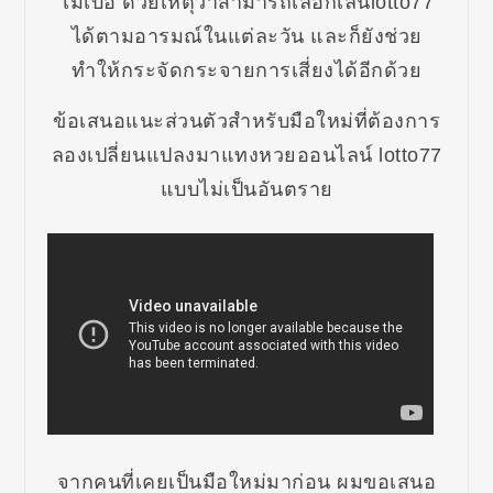
ไม่เบื่อ ด้วยเหตุว่าสามารถเลือกเล่นlotto77
ได้ตามอารมณ์ในแต่ละวัน และก็ยังช่วย
ทำให้กระจัดกระจายการเสี่ยงได้อีกด้วย
ข้อเสนอแนะส่วนตัวสำหรับมือใหม่ที่ต้องการ
ลองเปลี่ยนแปลงมาแทงหวยออนไลน์ lotto77
แบบไม่เป็นอันตราย
จากคนที่เคยเป็นมือใหม่มาก่อน ผมขอเสนอ