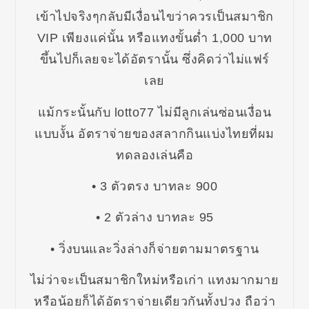
เข้าไปจริงๆกลับมีเงื่อนไขว่าควรเป็นสมาชิก
VIP เพียงแค่นั้น หรือแทงขั้นต่ำ 1,000 บาท
ขึ้นไปก็เลยจะได้อัตรานั้น ซึ่งคิดว่าไม่แฟร์
เลย
แม้กระนั้นกับ lotto77 ไม่มีลูกเล่นซ่อนเงื่อน
แบบงั้น อัตราจ่ายของสลากกินแบ่งไทยที่ผม
ทดลองเล่นคือ
• 3 ตัวตรง บาทละ 900
• 2 ตัวล่าง บาทละ 95
• วิ่งบนและวิ่งล่างก็จ่ายตามมาตรฐาน
ไม่ว่าจะเป็นสมาชิกใหม่หรือเก่า แทงมากมาย
หรือน้อยก็ได้อัตราจ่ายเดียวกันทั้งปวง ถือว่า