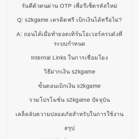
รันตีตัวตนผ่าน OTP เพื่อรีเซ็ตรหัสใหม่
Q: s2kgame เครดิตฟรี เบิกเงินได้หรือไม่?
A: ถอนได้เมื่อทำยอดเทิร์นโอเวอร์ครบดังที่
ระบบกำหนด
Internal Links ในการเชื่อมโยง
วิธีฝากเงิน s2kgame
ขั้นตอนเบิกเงิน s2kgame
รวมโปรโมชั่น s2kgame ปัจจุบัน
เคล็ดลับความปลอดภัยสำหรับในการใช้งาน
สรุป