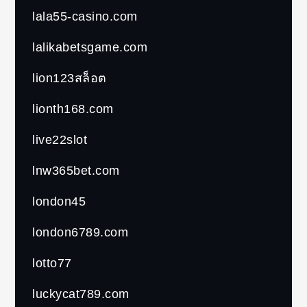
lala55-casino.com
lalikabetsgame.com
lion123สล็อต
lionth168.com
live22slot
lnw365bet.com
london45
london6789.com
lotto77
luckycat789.com