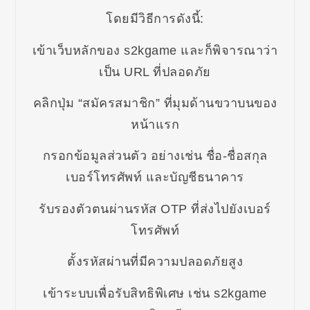
โดยมีวิธีการดังนี้:
เข้าเว็บหลักของ s2kgame และก็พิจารณาว่า
เป็น URL ที่ปลอดภัย
คลิกปุ่ม “สมัครสมาชิก” ที่มุมด้านขวาบนของ
หน้าแรก
กรอกข้อมูลส่วนตัว อย่างเช่น ชื่อ-ชื่อสกุล
เบอร์โทรศัพท์ และบัญชีธนาคาร
รับรองตัวตนผ่านรหัส OTP ที่ส่งไปยังเบอร์
โทรศัพท์
ตั้งรหัสผ่านที่มีความปลอดภัยสูง
เข้าระบบเพื่อรับสิทธิพิเศษ เช่น s2kgame