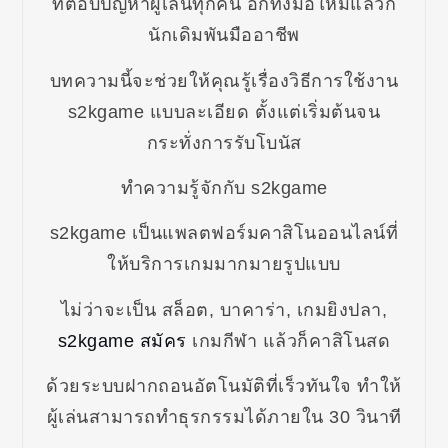
ที่ตอบปัญหาผู้เล่นทุกคน อีกทั้งมือใหม่แล้วก็
นักเดิมพันมืออาชีพ
บทความนี้จะช่วยให้คุณรู้เรื่องวิธีการใช้งาน
s2kgame แบบละเอียด ตั้งแต่เริ่มต้นจน
กระทั่งการรับโบนัส
ทำความรู้จักกับ s2kgame
s2kgame เป็นแพลตฟอร์มคาสิโนออนไลน์ที่
ให้บริการเกมมากมายรูปแบบ
ไม่ว่าจะเป็น สล็อต, บาคาร่า, เกมยิงปลา,
s2kgame สมัคร
เกมกีฬา แล้วก็คาสิโนสด
ด้วยระบบฝากถอนอัตโนมัติที่เร็วทันใจ ทำให้
ผู้เล่นสามารถทำธุรกรรมได้ภายใน 30 วินาที