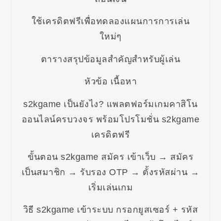
ใช้เครดิตฟรีเพื่อทดลองแผนการการเล่น
ใหม่ๆ
ตารางสรุปข้อมูลสำคัญสำหรับผู้เล่น
หัวข้อ เนื้อหา
s2kgame เป็นยังไง? แพลตฟอร์มเกมคาสิโน
ออนไลน์ครบวงจร พร้อมโปรโมชั่น s2kgame
เครดิตฟรี
ขั้นตอน s2kgame สมัคร เข้าเว็บ → สมัคร
เป็นสมาชิก → รับรอง OTP → ตั้งรหัสผ่าน →
เริ่มเล่นเกม
วิธี s2kgame เข้าระบบ กรอกยูสเซอร์ + รหัส