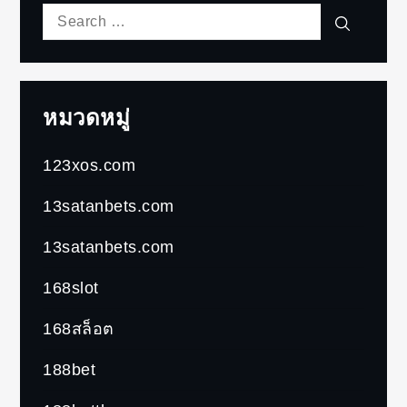
Search
Search
for:
หมวดหมู่
123xos.com
13satanbets.com
13satanbets.com
168slot
168สล็อต
188bet