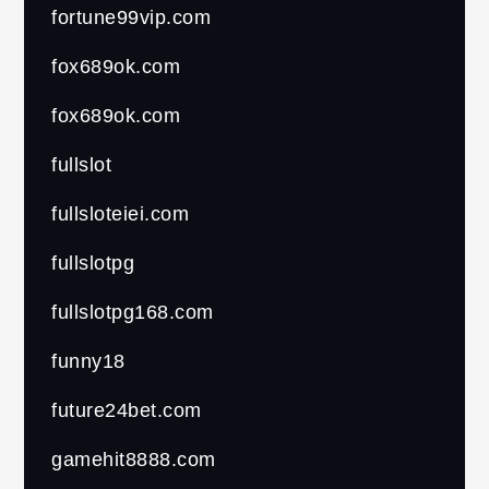
fortune99vip.com
fox689ok.com
fox689ok.com
fullslot
fullsloteiei.com
fullslotpg
fullslotpg168.com
funny18
future24bet.com
gamehit8888.com