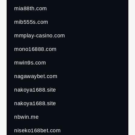
mia88th.com
mib555s.com
mmplay-casino.com
mono16888.com
mwin9s.com
nagawaybet.com
nakoya1688.site
nakoya1688.site
nbwin.me
niseko168bet.com