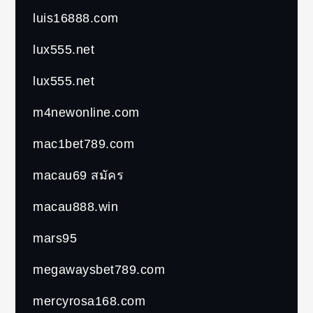
luis16888.com
lux555.net
lux555.net
m4newonline.com
mac1bet789.com
macau69 สมัคร
macau888.win
mars95
megawaysbet789.com
mercyrosa168.com