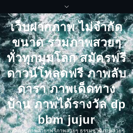
Skip
to
content
เว็บฝากภาพ ไม่จำกัด
ขนาด รวมภาพสวยๆ
ทั่วทุกมุมโลก สมัครฟรี
ดาวน์โหลดฟรี ภาพลับ
ดารา ภาพเด็ดทาง
บ้าน ภาพได้รางวัล dp
bbm jujur
โหลดรูปภาพสวยๆฟรีภาพสวยๆ ธรรมชาติภาพสวยๆ