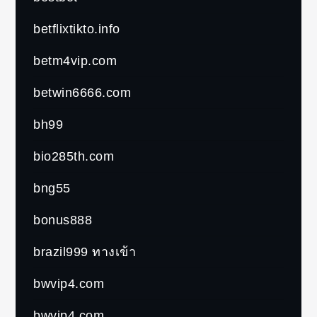
betflixtikto.info
betm4vip.com
betwin6666.com
bh99
bio285th.com
bng55
bonus888
brazil999 ทางเข้า
bwvip4.com
bwvip4.com