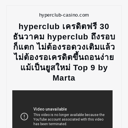
hyperclub-casino.com
hyperclub เครดิตฟรี 30
ธันวาคม hyperclub ถึงรอบ
ก็แตก ไม่ต้องรอดวงเติมแล้ว
ไม่ต้องรอเครดิตขึ้นถอนง่าย
แม้เป็นยูสใหม่ Top 9 by
Marta