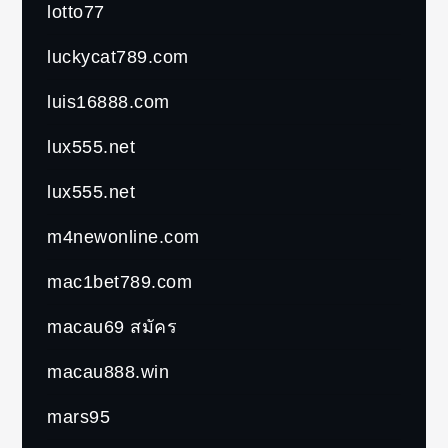
lotto77
luckycat789.com
luis16888.com
lux555.net
lux555.net
m4newonline.com
mac1bet789.com
macau69 สมัคร
macau888.win
mars95