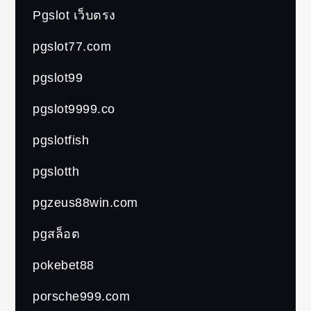
Pgslot เว็บตรง
pgslot77.com
pgslot99
pgslot9999.co
pgslotfish
pgslotth
pgzeus88win.com
pgสล็อต
pokebet88
porsche999.com