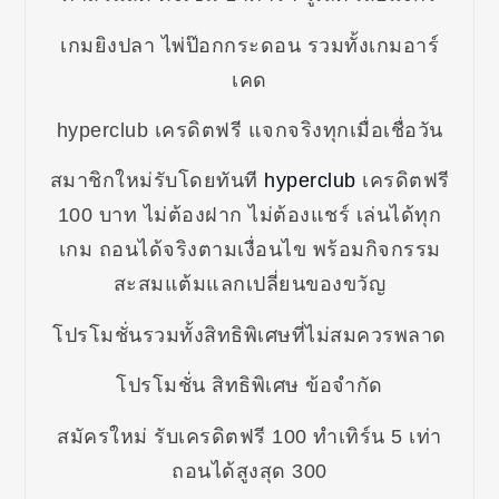
เกมยิงปลา ไพ่ป๊อกกระดอน รวมทั้งเกมอาร์
เคด
hyperclub เครดิตฟรี แจกจริงทุกเมื่อเชื่อวัน
สมาชิกใหม่รับโดยทันที
hyperclub
เครดิตฟรี
100 บาท ไม่ต้องฝาก ไม่ต้องแชร์ เล่นได้ทุก
เกม ถอนได้จริงตามเงื่อนไข พร้อมกิจกรรม
สะสมแต้มแลกเปลี่ยนของขวัญ
โปรโมชั่นรวมทั้งสิทธิพิเศษที่ไม่สมควรพลาด
โปรโมชั่น สิทธิพิเศษ ข้อจำกัด
สมัครใหม่ รับเครดิตฟรี 100 ทำเทิร์น 5 เท่า
ถอนได้สูงสุด 300