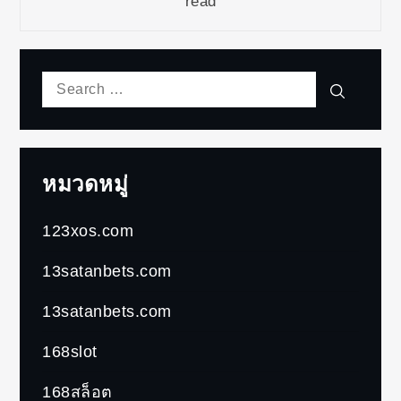
read
Search
Search
for:
หมวดหมู่
123xos.com
13satanbets.com
13satanbets.com
168slot
168สล็อต