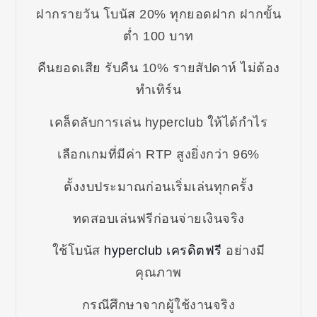
ฝากรายวัน โบนัส 20% ทุกยอดฝาก ฝากขั้น
ต่ำ 100 บาท
คืนยอดเสีย รับคืน 10% รายสัปดาห์ ไม่ต้อง
ทำเทิร์น
เคล็ดลับการเล่น hyperclub ให้ได้กำไร
เลือกเกมที่มีค่า RTP สูงยิ่งกว่า 96%
ตั้งงบประมาณก่อนเริ่มเล่นทุกครั้ง
ทดสอบเล่นฟรีก่อนจ่ายเงินจริง
ใช้โบนัส
hyperclub เครดิตฟรี
อย่างมี
คุณภาพ
กรณีศึกษาจากผู้ใช้งานจริง