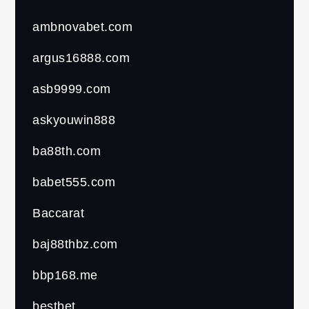
ambnovabet.com
argus16888.com
asb9999.com
askyouwin888
ba88th.com
babet555.com
Baccarat
baj88thbz.com
bbp168.me
bestbet