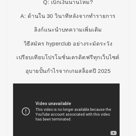
Q: เบิกเงินนานไหม?
A: ด้านใน 30 วินาทีหลังจากทำรายการ
ลิงก์แนะนำบทความเพิ่มเติม
วิธีสมัคร hyperclub อย่างระมัดระวัง
เปรียบเทียบโปรโมชั่นเครดิตฟรีทุกเว็บไซต์
อุบายปั้นกำไรจากเกมสล็อตปี 2025