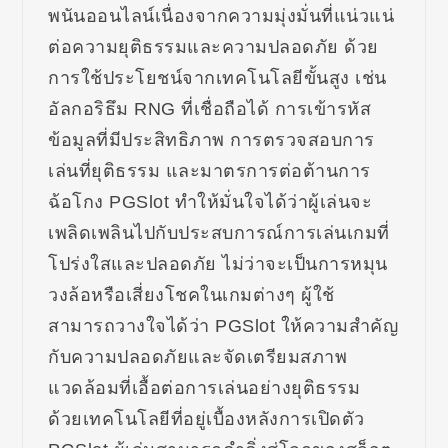
พนันออนไลน์เนื่องจากความมุ่งมั่นที่แน่วแน่
ต่อความยุติธรรมและความปลอดภัย ด้วย
การใช้ประโยชน์จากเทคโนโลยีขั้นสูง เช่น
อัลกอริธึม RNG ที่เชื่อถือได้ การเข้ารหัส
ข้อมูลที่มีประสิทธิภาพ การตรวจสอบการ
เล่นที่ยุติธรรม และมาตรการต่อต้านการ
ฉ้อโกง PGSlot ทำให้มั่นใจได้ว่าผู้เล่นจะ
เพลิดเพลินไปกับประสบการณ์การเล่นเกมที่
โปร่งใสและปลอดภัย ไม่ว่าจะเป็นการหมุน
วงล้อหรือเสี่ยงโชคในเกมต่างๆ ผู้ใช้
สามารถวางใจได้ว่า PGSlot ให้ความสำคัญ
กับความปลอดภัยและจัดเตรียมสภาพ
แวดล้อมที่เอื้อต่อการเล่นอย่างยุติธรรม
ด้วยเทคโนโลยีที่อยู่เบื้องหลังการเปิดตัว