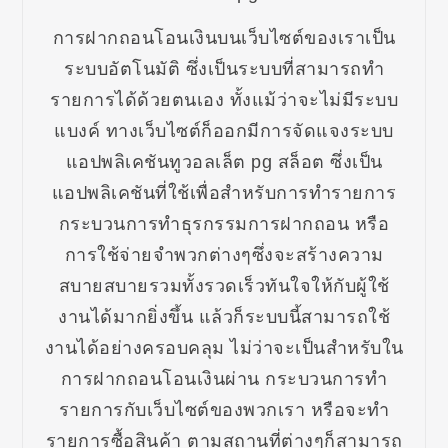
การฝากถอนโอนเงินบนเว็บไซต์ของเราเป็น
ระบบอัตโนมัติ ซึ่งเป็นระบบที่สามารถทำ
รายการได้ด้วยตนเอง ทั้งแม้ว่าจะไม่มีระบบ
แบงค์ ทางเว็บไซต์ก็ออกมีการจัดแจงระบบ
แอปพลิเคชันทูวอลเล็ต pg สล็อต ซึ่งเป็น
แอปพลิเคชันที่ใช้เพื่อสำหรับการทำรายการ
กระบวนการทำธุรกรรมการฝากถอน หรือ
การใช้จ่ายจำพวกต่างๆซึ่งจะสร้างความ
สบายสบายรวมทั้งรวดเร็วทันใจให้กับผู้ใช้
งานได้มากยิ่งขึ้น แล้วก็ระบบนี้สามารถใช้
งานได้อย่างครอบคลุม ไม่ว่าจะเป็นสำหรับใน
การฝากถอนโอนเงินผ่าน กระบวนการทำ
รายการกับเว็บไซต์ของพวกเรา หรือจะทำ
รายการซื้อสินค้า ตามสถานที่ต่างๆก็สามารถ