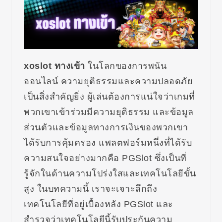
xoslot ทางเข้า
ในโลกของการพนัน
ออนไลน์ ความยุติธรรมและความปลอดภัย
เป็นสิ่งสำคัญยิ่ง ผู้เล่นต้องการแน่ใจว่าเกมที่
พวกเขาเข้าร่วมมีความยุติธรรม และข้อมูล
ส่วนตัวและข้อมูลทางการเงินของพวกเขา
ได้รับการคุ้มครอง แพลตฟอร์มหนึ่งที่ได้รับ
ความสนใจอย่างมากคือ PGSlot ซึ่งเป็นที่
รู้จักในด้านความโปร่งใสและเทคโนโลยีขั้น
สูง ในบทความนี้ เราจะเจาะลึกถึง
เทคโนโลยีที่อยู่เบื้องหลัง PGSlot และ
สำรวจว่าเทคโนโลยีนี้รับประกันความ