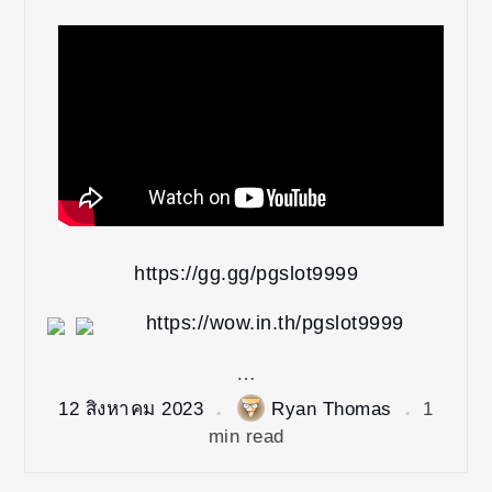
https://gg.gg/pgslot9999
https://wow.in.th/pgslot9999
…
12 สิงหาคม 2023
Ryan Thomas
1
min read