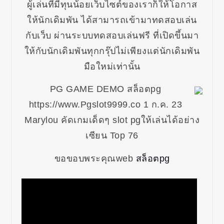
ผู้เล่นที่มีทุนน้อยเว็บไซต์ของเราก็ให้โอกาส
ให้นักเดิมพัน ได้สามารถเข้ามาทดสอบเล่น
กับเว็บ ผ่านระบบทดสอบเล่นฟรี ที่เปิดขึ้นมา
ให้กับนักเดิมพันทุกกรุ๊ปไม่เพียงแต่นักเดิมพัน
มือใหม่เท่านั้น
PG GAME DEMO สล็อตpg
https://www.Pgslot9999.co 1 ก.ค. 23
Marylou คัดเกมเด็ดๆ slot pgให้เล่นได้อย่าง
เซียน Top 76
ขอขอบพระคุณweb
สล็อตpg