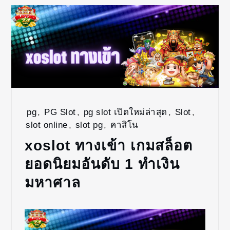
pg
,
PG Slot
,
pg slot เปิดใหม่ล่าสุด
,
Slot
,
slot online
,
slot pg
,
คาสิโน
xoslot ทางเข้า เกมสล็อต
ยอดนิยมอันดับ 1 ทำเงิน
มหาศาล