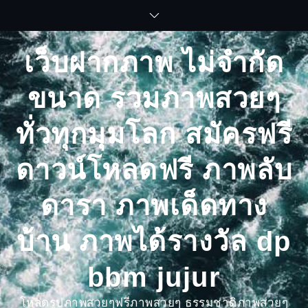
Skip
to
content
เว็บฝากภาพ ไม่จำกัด
ขนาด รวมภาพสวยๆ
ทั่วทุกมุมโลก สมัครฟรี
ดาวน์โหลดฟรี ภาพลับ
ดารา ภาพเด็ดทาง
บ้าน ภาพได้รางวัล dp
bbm jujur
โหลดรูปภาพสวยๆฟรีภาพสวยๆ ธรรมชาติภาพสวยๆ