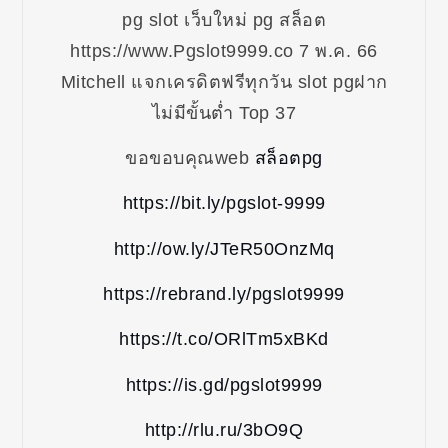
pg slot เว็บใหม่ pg สล็อต
https://www.Pgslot9999.co 7 พ.ค. 66
Mitchell แจกเครดิตฟรีทุกวัน slot pgฝาก
ไม่มีขั้นต่ำ Top 37
ขอขอบคุณweb
สล็อตpg
https://bit.ly/pgslot-9999
http://ow.ly/JTeR50OnzMq
https://rebrand.ly/pgslot9999
https://t.co/ORlTm5xBKd
https://is.gd/pgslot9999
http://rlu.ru/3bO9Q