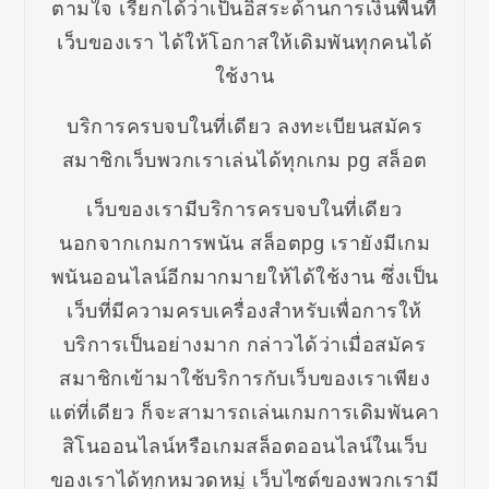
ตามใจ เรียกได้ว่าเป็นอิสระด้านการเงินพื้นที่
เว็บของเรา ได้ให้โอกาสให้เดิมพันทุกคนได้
ใช้งาน
บริการครบจบในที่เดียว ลงทะเบียนสมัคร
สมาชิกเว็บพวกเราเล่นได้ทุกเกม pg สล็อต
เว็บของเรามีบริการครบจบในที่เดียว
นอกจากเกมการพนัน สล็อตpg เรายังมีเกม
พนันออนไลน์อีกมากมายให้ได้ใช้งาน ซึ่งเป็น
เว็บที่มีความครบเครื่องสำหรับเพื่อการให้
บริการเป็นอย่างมาก กล่าวได้ว่าเมื่อสมัคร
สมาชิกเข้ามาใช้บริการกับเว็บของเราเพียง
แต่ที่เดียว ก็จะสามารถเล่นเกมการเดิมพันคา
สิโนออนไลน์หรือเกมสล็อตออนไลน์ในเว็บ
ของเราได้ทุกหมวดหมู่ เว็บไซต์ของพวกเรามี