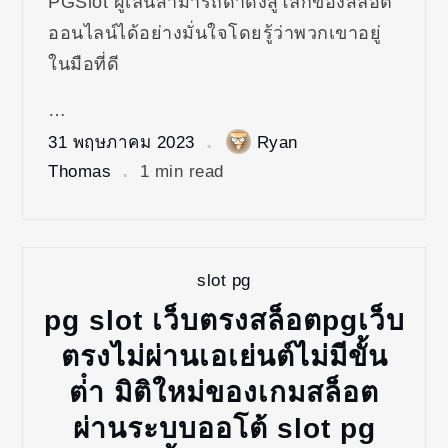
PGSlot ผู้เล่นสามารถดำดิ่งสู่โลกของสล็อต
ออนไลน์ได้อย่างมั่นใจโดยรู้ว่าพวกเขาอยู่
ในมือที่ดี
…
31 พฤษภาคม 2023
Ryan
Thomas
1 min read
slot pg
pg slot เว็บตรงสล็อตpgเว็บ
ตรงไม่ผ่านเอเย่นต์ไม่มีขั้น
ต่ํา มิติใหม่ของเกมสล็อต
ผ่านระบบออโต้ slot pg