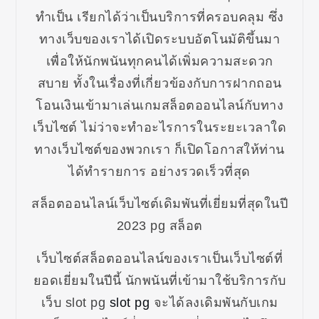
ทำเป็น เรียกได้ว่าเป็นบริการที่ครอบคลุม ซึ่ง
ทางเว็บของเราได้เปิดระบบอัตโนมัติขึ้นมา
เพื่อให้นักพนันทุกคนได้เพิ่มความสะดวก
สบาย ทั้งในเรื่องที่เกี่ยวข้องกับการฝากถอน
โอนเงินเข้ามาเล่นเกมสล็อตออนไลน์กับทาง
เว็บไซต์ ไม่ว่าจะทำอะไรการในระยะเวลาใด
ทางเว็บไซต์ของพวกเรา ก็เปิดโอกาสให้ท่าน
ได้ทำรายการ อย่างรวดเร็วที่สุด
สล็อตออนไลน์เว็บไซต์เดิมพันที่เยี่ยมที่สุดในปี
2023 pg สล็อต
เว็บไซต์สล็อตออนไลน์ของเราเป็นเว็บไซต์ที่
ยอดเยี่ยมในปีนี้ นักพนันที่เข้ามาใช้บริการกับ
เว็บ slot pg
slot pg
จะได้ลงเดิมพันกับเกม