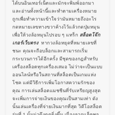
ได้บนอินเทอร์เน็ตและมักจะพิมพ์ออกมา
และอ่านทั้งหน้านี้และทำตามเครื่องหมาย
ถูกเพื่อทำความเข้าใจว่ามันหมายถึงอะไร
กดหมายเลขทางขวาค้างไว้แล้วกดปุ่มหมุน
เพื่อให้วงล้อหมุนไปรอบ ๆ แทร็ก
สล็อตโจ๊ก
เกอร์เว็บตรง
หากวงล้อหยุดที่หมายเลขที่
ชนะ คุณจะถือบล็อกและสามารถเริ่ม
กระบวนการได้อีกครั้ง มีชุดของกฎสำหรับ
เครื่องสล็อตทุกเครื่องเสมอ ไม่ว่าจะเป็นแบบ
ออนไลน์หรือในสถานที่สล็อตเป็นเกมแห่ง
โชค แต่มีวิธีการเพิ่มโอกาสความรักของ
คุณ การเล่นสล็อตแมชชีนที่รับเหรียญสูงสุด
จะเพิ่มการจ่ายเงินของคุณเป็นสามเท่า ดัง
นั้นเล่นเครื่องที่จ่ายเงินมากที่สุด วิดีโอสล็อต
รุ่นที่ 1 นั้นน่าดึงดูดยิ่งขึ้น เนื่องจากแจ็คพอ