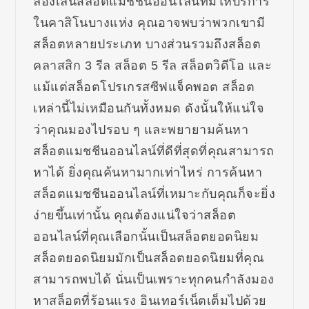
ลองเล่นสล็อตแมชชีนออนไลน์ที่มีให้บริการ
ในคาสิโนบางแห่ง คุณอาจพบว่าพวกเขามี
สล็อตหลายประเภท บางส่วนรวมถึงสล็อต
คลาสสิก 3 รีล สล็อต 5 รีล สล็อตวิดีโอ และ
แม้แต่สล็อตโปรเกรสซีฟแจ็คพอต สล็อต
เหล่านี้ไม่เหมือนกันทั้งหมด ดังนั้นให้แน่ใจ
ว่าคุณมองไปรอบ ๆ และพยายามค้นหา
สล็อตแมชชีนออนไลน์ที่ดีที่สุดที่คุณสามารถ
หาได้ ยิ่งคุณค้นหามากเท่าไหร่ การค้นหา
สล็อตแมชชีนออนไลน์ที่เหมาะกับคุณก็จะยิ่ง
ง่ายขึ้นเท่านั้น คุณต้องแน่ใจว่าสล็อต
ออนไลน์ที่คุณเลือกนั้นเป็นสล็อตยอดนิยม
สล็อตยอดนิยมมักเป็นสล็อตยอดนิยมที่คุณ
สามารถพบได้ นั่นเป็นเพราะทุกคนกำลังมอง
หาสล็อตที่ร้อนแรง อินเทอร์เน็ตเต็มไปด้วย