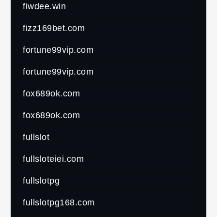
fiwdee.win
fizz169bet.com
fortune99vip.com
fortune99vip.com
fox689ok.com
fox689ok.com
fullslot
fullsloteiei.com
fullslotpg
fullslotpg168.com