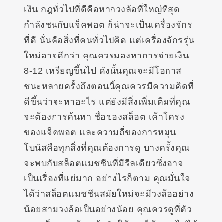
เงิน กฎทั่วไปที่ดีคือหากวงล้อที่ใหญ่ที่สุด
กำลังชนกับแจ็คพอต ก็น่าจะเป็นเครื่องจักร
ที่ดี นั่นคือสิ่งที่คนทั่วไปคิด แต่เครื่องจักรรุ่น
ใหม่อาจดีกว่า คุณควรมองหาการจ่ายเงิน
8-12 เหรียญขึ้นไป ดังนั้นคุณจะมีโอกาส
ชนะหลายครั้งถึงตอนนี้คุณควรมีความคิดที่
ดีขึ้นว่าจะหาอะไร แต่ยังมีสิ่งเพิ่มเติมที่คุณ
จะต้องการค้นหา ชื่อของสล็อต เค้าโครง
ของแจ็คพอต และความถี่ของการหมุน
โบนัสคือทุกสิ่งที่คุณต้องการดู บางครั้งคุณ
จะพบกับสล็อตแมชชีนที่มีรีลเดียวซึ่งอาจ
เป็นเรื่องที่แย่มาก อย่างไรก็ตาม คุณมั่นใจ
ได้ว่าสล็อตแมชชีนสมัยใหม่จะมีวงล้ออย่าง
น้อยสามวงล้อเป็นอย่างน้อย คุณควรดูที่ตัว