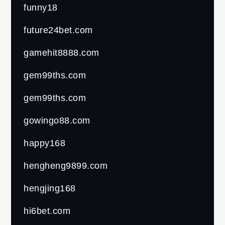
funny18
future24bet.com
gamehit8888.com
gem99ths.com
gem99ths.com
gowingo88.com
happy168
hengheng9899.com
hengjing168
hi6bet.com