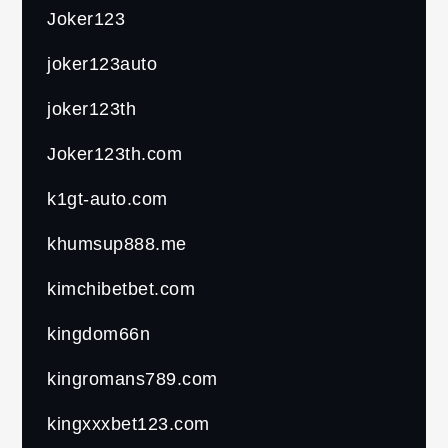
Joker123
joker123auto
joker123th
Joker123th.com
k1gt-auto.com
khumsup888.me
kimchibetbet.com
kingdom66n
kingromans789.com
kingxxxbet123.com