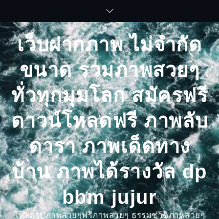
Skip
to
content
เว็บฝากภาพ ไม่จำกัด
ขนาด รวมภาพสวยๆ
ทั่วทุกมุมโลก สมัครฟรี
ดาวน์โหลดฟรี ภาพลับ
ดารา ภาพเด็ดทาง
บ้าน ภาพได้รางวัล dp
bbm jujur
โหลดรูปภาพสวยๆฟรีภาพสวยๆ ธรรมชาติภาพสวยๆ