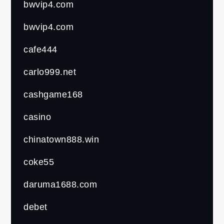
bwvip4.com
bwvip4.com
cafe444
carlo999.net
cashgame168
casino
chinatown888.win
coke55
daruma1688.com
debet