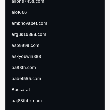
allone745s.com
alot666
ambnovabet.com
argus16888.com
asb9999.com
askyouwin888
ba88th.com
babet555.com
Baccarat
baj88thbz.com