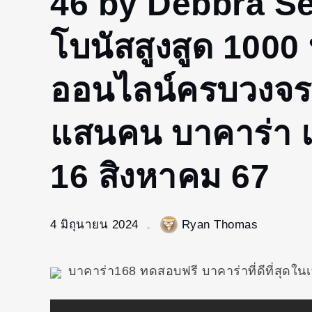
46 by Debbra Se
Debbra
Sexyauto168.fun
โบนัสสูงสูด 100
รับโบนัสสูงสูด
1000 บาท รวม
พนันออนไลน์
ออนไลน์ครบวงจรกา
ครบวงจรการันตี
ยอดผู้เล่นกว่า
แสนคน บาคาร่า
แสนคน บาคาร่า แ
แจกสูตรอัปเดท
ล่าสุด 16
16 สิงหาคม 67
สิงหาคม 67
4 มิถุนายน 2024
Ryan Thomas
บาคาร่า168 ทดสอบฟรี บาคาร่าที่ดีที่สุดใ