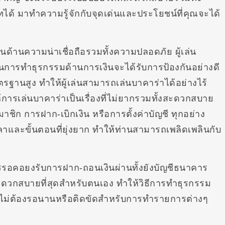
้ มาทำความรู้จักกับจุดเด่นและประโยชน์ที่คุณจะได้
นด้านความน่าเชื่อถือรวมทั้งความปลอดภัย ผู้เล่น
วนการทำธุรกรรมด้านการเงินจะได้รับการป้องกันอย่างดี
รฐานสูง ทำให้ผู้เล่นสามารถเล่นบาคาร่าได้อย่างไร้
การเล่นบาคาร่าเป็นเรื่องที่ไม่ยากรวมทั้งสะดวกสบาย
าชิก การฝาก-เบิกเงิน หรือการตั้งค่าบัญชี ทุกอย่าง
ละขั้นตอนที่ยุ่งยาก ทำให้ท่านสามารถเพลิดเพลินกับ
รรอคอยงรับการฝาก-ถอนเงินผ่านทั้งยังบัญชีธนาคาร
่สะดวกสบายที่สุดสำหรับตนเอง ทำให้วิธีการทำธุรกรรม
ย ไม่ต้องรอนานหรือติดขัดสำหรับการทำรายการต่างๆ