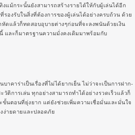
งแม้กระนั้นยังสามารถสร้างรายได้ให้กับผู้เล่นได้อีก
รองรับในสิ่งที่ต้องการของผู้เล่นได้อย่างครบถ้วน ด้วย
กหัดแล้วก็ทดสอบอุบายต่างๆก่อนที่จะลงพนันด้วยเงิน
านี้ และก็มาตรฐานความมั่งคงเดิมมาพร้อมกับ
บาคาร่าเป็นเรื่องที่ไม่ได้ยากเย็น ไม่ว่าจะเป็นการฝาก-
ระวัติการเล่น ทุกอย่างสามารถทำได้อย่างรวดเร็วแล้วก็
นตอนที่ยุ่งยาก แต่ยังช่วยเพิ่มความเชื่อมั่นและมั่นใจ
ย่างง่ายดายและปลอดภัย