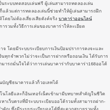
 เป็นระบบทดสอบเล่นฟรี ผู้เล่นสามารถทดลองเล่น
ก็แล้วแต่การทดลองเล่นนี้ช่วยทำให้ผู้เล่นสามารถฝึก
ยไม่ต้องเสี่ยงเสียตังค์จริง
บาคาร่าออนไลน์
ติการวมทั้งวิธีการเล่นของบาคาร่าให้ละเอียด
งอาจ โดยมีระบบระเบียบการเงินป้อมปราการคงจะและ
ินทุกจำพวกไม่ว่าจะเป็นการฝากหรือถอนเงิน ได้รับการ
นสามารถมั่นใจได้ว่าการเล่นบาคาร่ากับบาคาร่า168ออโต้
นบัญชีธนาคารแล้วก็วอเลทได้
ทคโนโลยีและก็อินเทอร์เน็ตเข้ามามีบทบาทสำคัญในชีวิต
การหาเว็บตรงที่มีระบบระเบียบออโต้รวมทั้งสามารถฝาก-
ำคัญ ซึ่งมีระบบระเบียบออโต้ที่สะดวกสบายรวมทั้ง