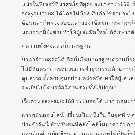
หนึ่งในฟีเจอร์ที่น่าสนใจที่สุดของบาคาร่า168
sexyauto168 ได้โดยไม่ต้องเสียค่าใช้จ่ายอะไร
ซ้อมและก็ตรวจสอบและลองใช้แผนการต่างๆได้โด
นอกจากนี้ยังช่วยทำให้ผู้เล่นมือใหม่ได้ศึกษาก
• ความมั่งคงแล้วก็มาตรฐาน
บาคาร่า168ออโต้ ถือมั่นในมาตรฐานความมั่
ไม่มีอันตราย กระบวนการทำธุรกรรมด้านการเง
ดูแลรวมทั้งควบคุมอย่างเคร่งครัด ทำให้ผู้เล่
จะเป็นไปโดยสวัสดิภาพรวมทั้งไร้ปัญหา
เว็บตรง sexyauto168 ระบบออโต้ ฝาก-ถอนผ่า
การพนันออนไลน์เปลี่ยนเป็นหนึ่งใน ในยุคที่เ
ประจำวันนี้ สำหรับคนที่คลั่งไคล้ในบาคาร่า 
ถอนเงินผ่านบัญชีธนาคารและวอเลทได้เป็นสิ่งส