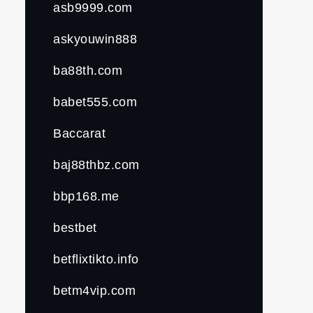
asb9999.com
askyouwin888
ba88th.com
babet555.com
Baccarat
baj88thbz.com
bbp168.me
bestbet
betflixtikto.info
betm4vip.com