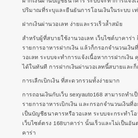
ฝากเงินผ่านบัญชีธนาคาร ระบบจะทำการแจ้งเลข
ปริมาณที่ระบุและยืนยันการโอนเงินในระบบ เท่านี
ฝากเงินผ่านวอเลท ง่ายและรวเร็วล้ำสมัย
สำหรับผู้ที่สบายใช้งานวอเลท เว็บไซต์บาคาร่า 
รายการอาหารฝากเงิน แล้วก็กรอกจำนวนเงินที
วอเลท ระบบจะทำการแจ้งเนื้อหาการฝากเงิน
ได้ในทันที การฝากเงินผ่านวอเลทนี้สบายและก็
การเลืกเบิกเงิน ที่สะดวกรวมทั้งง่ายมาก
การถอนเงินกับเว็บ sexyauto168 สามารถทำเป็นก
รายการอาหารเบิกเงิน และกรอกจำนวนเงินที่อย
เป็นบัญชีธนาคารหรือวอเลท ระบบจะกระทำโอนเ
เว็บไซต์ตรง 168บาคาร่า นั้นเร็วและไม่เป็นอั
คาร่า