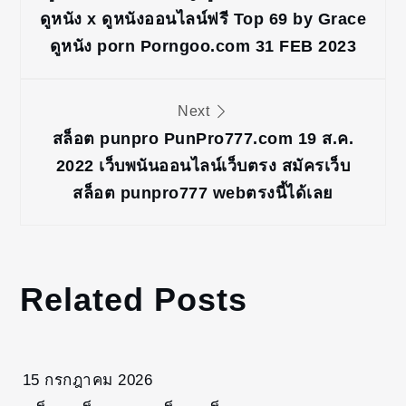
เรื่อง
ดูหนัง x ดูหนังออนไลน์ฟรี Top 69 by Grace
ดูหนัง porn Porngoo.com 31 FEB 2023
Next
สล็อต punpro PunPro777.com 19 ส.ค.
2022 เว็บพนันออนไลน์เว็บตรง สมัครเว็บ
สล็อต punpro777 webตรงนี้ได้เลย
Related Posts
15 กรกฎาคม 2026