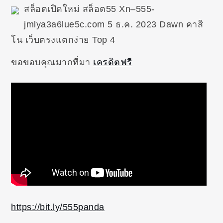
สล็อตเปิดใหม่ สล็อต55 Xn–555-
jmlya3a6lue5c.com 5 ธ.ค. 2023 Dawn คาสิ
โน เว็บตรงแตกง่าย Top 4
ขอขอบคุณมากที่มา
เครดิตฟรี
https://bit.ly/555panda