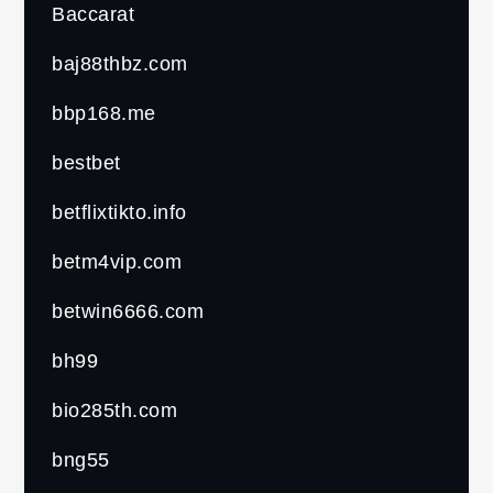
Baccarat
baj88thbz.com
bbp168.me
bestbet
betflixtikto.info
betm4vip.com
betwin6666.com
bh99
bio285th.com
bng55