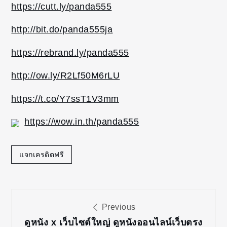
https://cutt.ly/panda555
http://bit.do/panda555ja
https://rebrand.ly/panda555
http://ow.ly/R2Lf50M6rLU
https://t.co/Y7ssT1V3mm
https://wow.in.th/panda555
แจกเครดิตฟรี
แนะแนว
Previous
ดูหนัง x เว็บไซต์ใหญ่ ดูหนังออนไลน์เว็บตรง