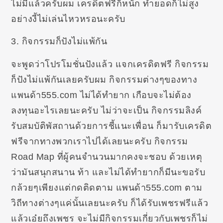
ไม่มีแล้วครับผม เครดิตฟรีก็หนัก ทำยอดก็ไม่สูง
อย่างงี้ไม่เล่นไหวหรอนะครับ
3. กิจกรรมก็ปังไม่แพ้กัน
จะพูดว่าโปรโมชั่นปังแล้ว แจกเครดิตฟรี กิจกรรม
ก็ปังไม่แพ้กันเลยครับผม กิจกรรมต่างๆของทาง
แพนด้า555.com ไม่ได้ทำยาก เกือบจะไม่ต้อง
ลงทุนอะไรเลยนะครับ ไม่ว่าจะเป็น กิจกรรมลิงค์
รับสมบัติพัสถานด้วยการชี้แนะเพื่อน ก็มารับเครดิต
ฟรีจากทางพวกเราไปได้เลยนะครับ กิจกรรม
Road Map ที่ผู้คนจำนวนมากคงจะชอบ ด้วยเหตุ
ว่ามันสนุกสนาน ท้า และไม่ได้ทำยากก็มีนะขอรับ
กล้วยๆเพียงแต่กดติดตาม แพนด้า555.com ตาม
วิถีทางต่างๆแค่นั้นเลยนะครับ ก็ได้รับเพชรฟรีแล้ว
แล้วเอ๋ยถึงเพชร จะไม่มีกิจกรรมเกี่ยวกับเพชรก็ไม่