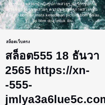
เท่ๆรูปภาพสวยๆผู้หญิงรูปภาพสวยๆ น่ารักๆรูปภาพ
สวยๆ อาร์ตๆภาพสวยๆ ความหมายดีๆภาพสวยๆพื้น
หลัง dp bbm air mata kesedihan picture bbm galau
dp bbm doa untuk ibu
Home
สล็อตเว็บตรง
สล็อต
สล็อต555 18 ธันวา
เว็บ
ตรง
สล็อต555 18 ธันวา
2565 https://xn-
2565 https://xn-
-555-
-555-
jmlya3a6lue5c.com
2022 เครดิตฟรี
เว็บไซต์เครดิตฟรี
jmlya3a6lue5c.co
ล่าสุดวันนี้ คาสิโน
เว็บเปิดใหม่ สล็อต