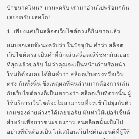
ป๋าขนาดไหน? มานะครับ เรามาอ่านไปพร้อมๆกัน
เลยขอรับ เลทโก!
1. เพียงแค่เป็นสล็อตเว็บไซต์ตรงก็กินขาดแล้ว
ผมบอกเลยจ๊ะนะครับว่า ในปัจจุบัน คำว่า สล็อต
เว็บไซต์ตรง เป็นคำที่นักเล่นสล็อตเสิร์ชหากันเยอะ
ที่สุดแล้วขอรับ ไม่ว่าคุณจะเป็นหน้าเก่าหรือหน้า
ใหม่ก็ต้องเคยได้ยินคำว่า สล็อตเว็บตรงหรือเว็บ
ตรง กันทั้งนั้น ซึ่งเหตุผลที่คนส่วนมากต้องการเล่น
กับเว็บไซต์ตรงก็เป็นเพราะว่า สล็อตเว็บที่ตรงนั้น ผู้
ให้บริการเว็บไซต์จะไม่สามารถที่จะเข้าไปยุ่งกับตัว
เกมของค่ายต่างๆได้เลยขอรับ มันทำให้เปอร์เซ็นต์
สำหรับเพื่อการชนะของการเล่นสล็อตนั้นเป็นไป
อย่างที่มันต้องเป็น ไม่เสมือนเว็บไซต์เอเย่นต์ที่ผู้ให้