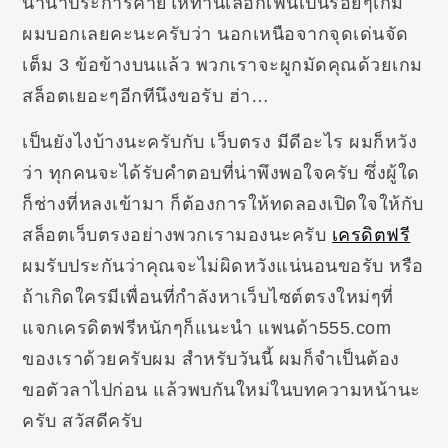
นานาประการค่ายให้ท่านเลือกเฟ้นเป็นร้อยๆเกม
ผมบอกเลยคะนะครับว่า นอกเหนือจากจุดเด่นจัด
เต็ม 3 ข้อข้างบนแล้ว พวกเราจะผูกมัดคุณด้วยเกม
สล็อตเยอะๆอีกทีนึงขอรับ ฮ่า…
เป็นยังไงบ้างนะครับกับ เว็บตรง มีดีอะไร ผมก็หวัง
ว่า ทุกคนจะได้รับคำตอบที่น่าพึงพอใจครับ ซึ่งผู้ใด
ก็ช่างที่หลงเข้ามา ก็ต้องการให้ทดลองเปิดใจให้กับ
สล็อตเว็บตรงอย่างพวกเรามองนะครับ
เครดิตฟรี
ผมรับประกันว่าคุณจะไม่ผิดหวังแน่นอนขอรับ หรือ
ถ้าเกิดใครมีเพื่อนที่กำลังหาเว็บไซต์ตรงใหม่ๆที่
แจกเครดิตฟรีหนักๆก็แนะนำ แพนด้า555.com
ของเราด้วยครับผม สำหรับวันนี้ ผมก็จำเป็นต้อง
ขอตัวลาไปก่อน แล้วพบกันใหม่ในบทความหน้านะ
ครับ สวัสดีครับ