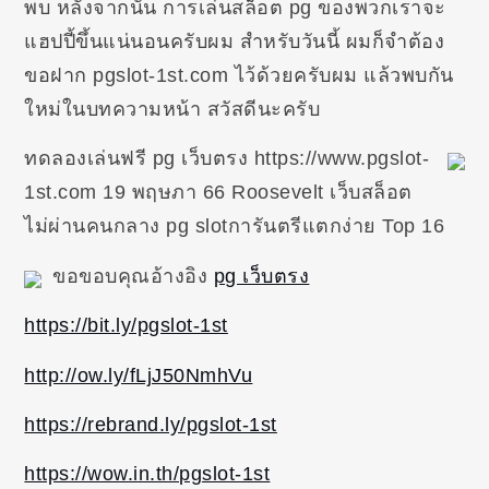
พบ หลังจากนั้น การเล่นสล็อต pg ของพวกเราจะ
แฮปปี้ขึ้นแน่นอนครับผม สำหรับวันนี้ ผมก็จำต้อง
ขอฝาก pgslot-1st.com ไว้ด้วยครับผม แล้วพบกัน
ใหม่ในบทความหน้า สวัสดีนะครับ
ทดลองเล่นฟรี pg เว็บตรง https://www.pgslot-
1st.com 19 พฤษภา 66 Roosevelt เว็บสล็อต
ไม่ผ่านคนกลาง pg slotการันตรีแตกง่าย Top 16
ขอขอบคุณอ้างอิง
pg เว็บตรง
https://bit.ly/pgslot-1st
http://ow.ly/fLjJ50NmhVu
https://rebrand.ly/pgslot-1st
https://wow.in.th/pgslot-1st