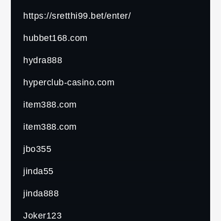
https://sretthi99.bet/enter/
hubbet168.com
hydra888
hyperclub-casino.com
item388.com
item388.com
jbo355
jinda55
jinda888
Joker123