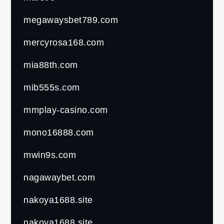
megawaysbet789.com
mercyrosa168.com
mia88th.com
mib555s.com
mmplay-casino.com
mono16888.com
mwin9s.com
nagawaybet.com
nakoya1688.site
nakoya1688.site