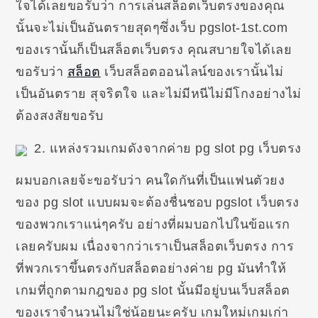
ใจได้เลยขอรับว่า การเล่นสล็อตเว็บตรงของคุณ
นั้นจะไม่เป็นอันตรายสุดๆซึ่งเว็บ pgslot-1st.com
ของเรานั้นก็เป็นสล็อตเว็บตรง คุณสบายใจได้เลย
ขอรับว่า
สล็อต
เว็บสล็อตออนไลน์ของเรานั้นไม่
เป็นอันตราย สุจริตใจ และไม่มีหนีไม่มีโกงอย่างไม่
ต้องสงสัยขอรับ
2. แหล่งรวมเกมดังจากค่าย pg slot pg เว็บตรง
ผมบอกเลยจ้ะขอรับว่า คนใดกันที่เป็นแฟนตัวยง
ของ pg slot แบบผมจะต้องชื่นชอบ pgslot เว็บตรง
ของพวกเราแน่ๆครับ อย่างที่ผมบอกไปในข้อแรก
เลยครับผม เนื่องจากว่าเราเป็นสล็อตเว็บตรง การ
ที่พวกเราขึ้นตรงกับสล็อตอย่างค่าย pg มันทำให้
เกมที่ถูกตามกฎของ pg slot นั้นมีอยู่บนเว็บสล็อต
ของเราจำนวนไม่ใช่น้อยนะครับ เกมใหม่เกมเก่า