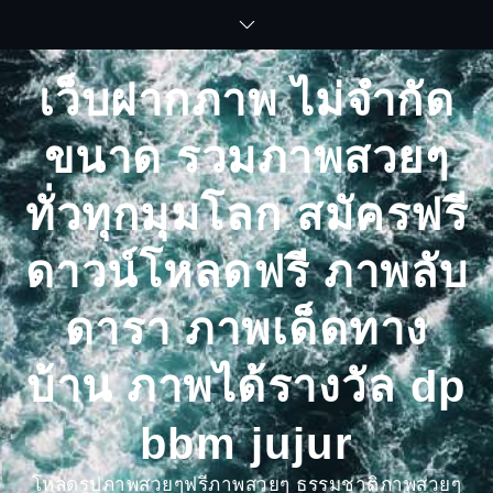
Skip
to
content
เว็บฝากภาพ ไม่จำกัด
ขนาด รวมภาพสวยๆ
ทั่วทุกมุมโลก สมัครฟรี
ดาวน์โหลดฟรี ภาพลับ
ดารา ภาพเด็ดทาง
บ้าน ภาพได้รางวัล dp
bbm jujur
โหลดรูปภาพสวยๆฟรีภาพสวยๆ ธรรมชาติภาพสวยๆ