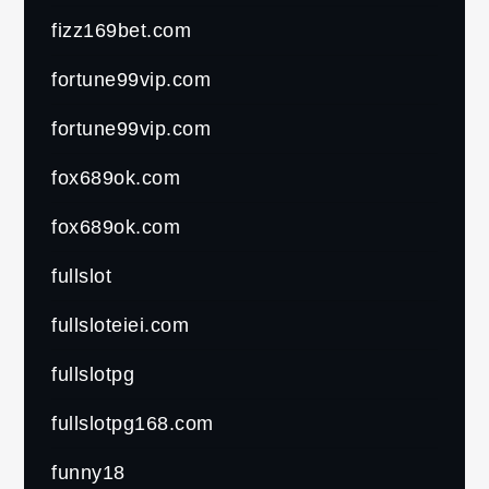
fizz169bet.com
fortune99vip.com
fortune99vip.com
fox689ok.com
fox689ok.com
fullslot
fullsloteiei.com
fullslotpg
fullslotpg168.com
funny18