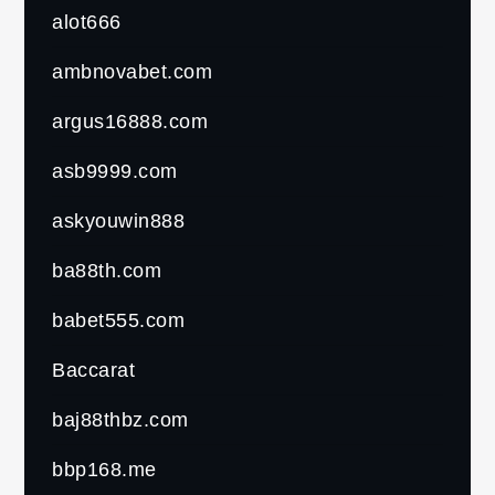
alot666
ambnovabet.com
argus16888.com
asb9999.com
askyouwin888
ba88th.com
babet555.com
Baccarat
baj88thbz.com
bbp168.me