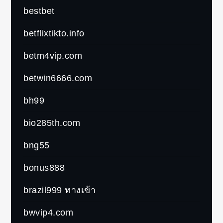
bestbet
betflixtikto.info
betm4vip.com
betwin6666.com
bh99
bio285th.com
bng55
bonus888
brazil999 ทางเข้า
bwvip4.com