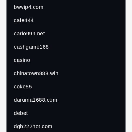
bwvip4.com
cafe444
carlo999.net
cashgame168
casino
chinatown888.win
coke55
daruma1688.com
debet
dgb222hot.com