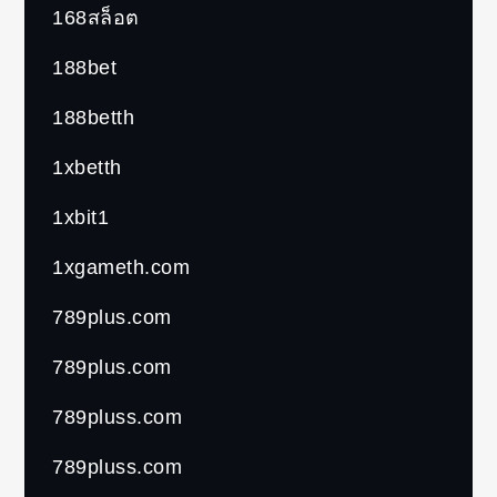
168สล็อต
188bet
188betth
1xbetth
1xbit1
1xgameth.com
789plus.com
789plus.com
789pluss.com
789pluss.com