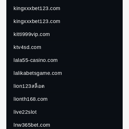
kingxxxbet123.com
kingxxxbet123.com
kitti999vip.com
ktv4sd.com
lala55-casino.com
lalikabetsgame.com
lion123สล็อต
lionth168.com
live22slot
lnw365bet.com