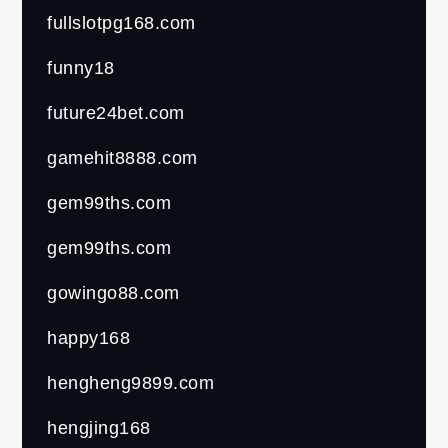
fullslotpg168.com
funny18
future24bet.com
gamehit8888.com
gem99ths.com
gem99ths.com
gowingo88.com
happy168
hengheng9899.com
hengjing168