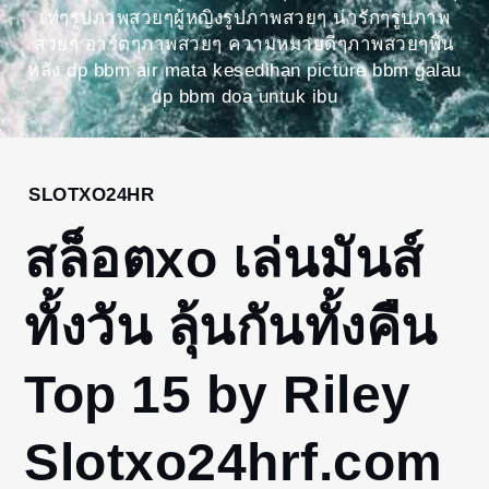
เท่ๆรูปภาพสวยๆผู้หญิงรูปภาพสวยๆ น่ารักๆรูปภาพ
สวยๆ อาร์ตๆภาพสวยๆ ความหมายดีๆภาพสวยๆพื้น
หลัง dp bbm air mata kesedihan picture bbm galau
dp bbm doa untuk ibu
Home
SLOTXO24HR
slotxo24hr
สล็อตxo เล่นมันส์
สล็อตxo เล่น
มันส์ทั้งวัน ลุ้น
กันทั้งคืน Top 15
ทั้งวัน ลุ้นกันทั้งคืน
by Riley
Slotxo24hrf.com
Top 15 by Riley
Cash back
5,000 บาท ฝาก-
ถอน Auto ฝาก
Slotxo24hrf.com
ปุ๊บ ลุ้นปั๊บ รับ
ความมัน slotxo