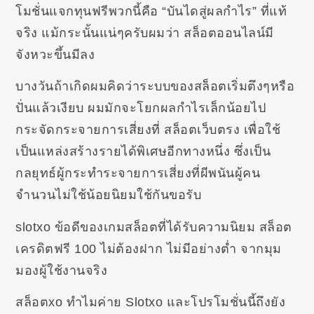
โมชั่นแจกทุนฟรีพวกนี้คือ “บันไดสู่ผลกำไร” ที่แท้
จริง แม้กระนั้นแน่ๆครับผมว่า สล็อตออนไลน์มี
จังหวะขึ้นมีลง
บางวันถ้าเกิดผมคิดว่าระบบของสล็อตเริ่มตึงๆหรือ
ปั่นแล้วเงียบ ผมมักจะโยกผลกำไรเล็กน้อยไป
กระจัดกระจายการเสี่ยงที่ สล็อตเว็บตรง เพื่อใช้
เป็นแหล่งสร้างรายได้พิเศษอีกทางหนึ่ง ซึ่งเป็น
กลยุทธ์ผู้กระทำระจายการเสี่ยงที่ผีพนันผู้คน
จำนวนไม่ใช้น้อยนิยมใช้กันขอรับ
slotxo ข้อดีของเกมสล็อตที่ได้รับความนิยม สล็อต
เครดิตฟรี 100 ไม่ต้องฝาก ไม่มีอย่างต่ำ จากมุม
มองผู้ใช้งานจริง
สล็อตxo ทำไมค่าย Slotxo และโปรโมชั่นนี้ถึงยัง