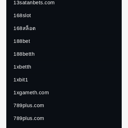
13satanbets.com
168slot
168สล็อต
188bet
188betth
1xbetth
1xbit1
1xgameth.com
789plus.com
789plus.com