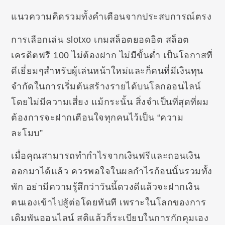
แนวความคิดรวมทั้งคำเตือนจากประสบการณ์ตรง
การเลือกเล่น slotxo เกมสล็อตยอดฮิต สล็อต
เครดิตฟรี 100 ไม่ต้องฝาก ไม่มีขั้นต่ำ เป็นโอกาสที่
ดีเยี่ยมๆสำหรับผู้เล่นหน้าใหม่และก็คนที่มีเงินทุน
จำกัดในการเริ่มต้นสร้างรายได้บนโลกออนไลน์
โดยไม่มีความเสี่ยง แม้กระนั้น สิ่งจำเป็นที่สุดที่ผม
ต้องการจะฝากเตือนใจทุกคนไว้เป็น “ความ
ละโมบ”
เมื่อคุณสามารถทำกำไรจากเงินฟรีและถอนเงิน
ออกมาได้แล้ว ควรพอใจในผลกำไรก้อนนั้นรวมทั้ง
พัก อย่ามีความรู้สึกว่าวันนี้ดวงดีแล้วจะฝากเงิน
ตนเองเข้าไปสู้ต่อโดยทันที เพราะในโลกของการ
เดิมพันออนไลน์ สติแล้วก็ระเบียบในการกักคุมเอง