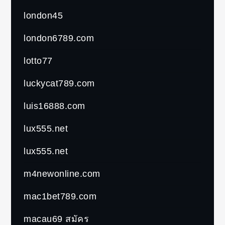
london45
london6789.com
lotto77
luckycat789.com
luis16888.com
lux555.net
lux555.net
m4newonline.com
mac1bet789.com
macau69 สมัคร