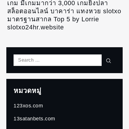
เกม มีเกมมากว่า 3,000 เกมยิงปลา
สล็อตออนไลน์ บาคาร่า แทงหวย slotxo
มาตรฐานสากล Top 5 by Lorrie
slotxo24hr.website
Search
Search
for:
หมวดหมู่
123xos.com
13satanbets.com