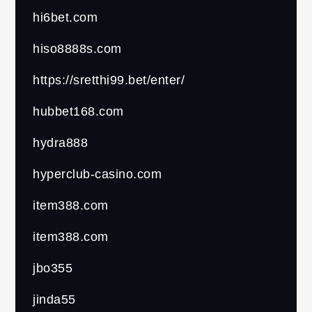
hi6bet.com
hiso8888s.com
https://sretthi99.bet/enter/
hubbet168.com
hydra888
hyperclub-casino.com
item388.com
item388.com
jbo355
jinda55