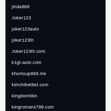
jinda888
Joker123
joker123auto
joker123th
Joker123th.com
k1gt-auto.com
khumsup888.me
kimchibetbet.com
kingdom66n
kingromans789.com