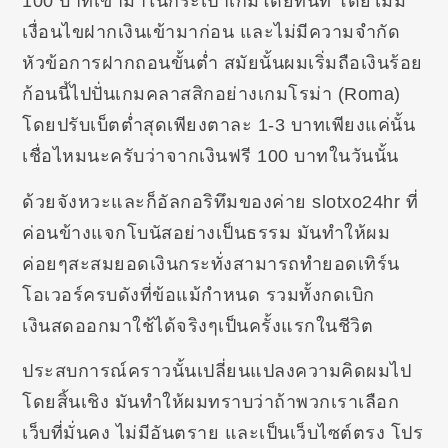
100 บาทเข้ามาในกระเป๋าเกมโดยทันที โดยไม่มี
เงื่อนไขฝากเงินเข้ามาก่อน และไม่มีความจำกัด
หัวข้อการฝากถอนขั้นต่ำ สมัยนั้นผมเริ่มถือเงินร้อย
ก้อนนี้ไปปั่นเกมคลาสสิกอย่างเกมโรม่า (Roma)
โดยปรับเบ็ตต่ำสุดเพียงตาละ 1-3 บาทเพียงแค่นั้น
เชื่อไหมนะครับว่าจากเงินฟรี 100 บาทในวันนั้น
ด้วยจังหวะและก็อัลกอริทึมของค่าย slotxo24hr ที่
ค่อนข้างแจกโบนัสอย่างเป็นธรรม มันทำให้ผม
ค่อยๆสะสมยอดเงินกระทั่งสามารถทำยอดเทิร์น
โอเวอร์ครบดังที่ข้อแม้กำหนด รวมทั้งกดเบิก
เงินสดออกมาใช้ได้จริงๆเป็นครั้งแรกในชีวิต
ประสบการณ์คราวนั้นเปลี่ยนแปลงความคิดผมไป
โดยสิ้นเชิง มันทำให้ผมทราบว่าถ้าพวกเราเลือก
เว็บที่มั่นคง ไม่มีอันตราย และเป็นเว็บไซต์ตรง โปร