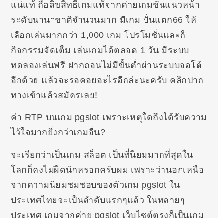
แน่แท้ ถือลิขสิทธิ์เกมแท้จากค่ายเกมชั้นแนวหน้า
ระดับนานาชาติจำนวนมาก มีเกม ปั่นแตก66 ให้
เลือกเล่นมากกว่า 1,000 เกม โปรโมชั่นและก็
กิจกรรมจัดเต็ม เล่นเกมได้ตลอด 1 วัน มีระบบ
ทดลองเล่นฟรี ฝากถอนไม่มีขั้นต่ำผ่านระบบออโต้
อีกด้วย แล้วจะรอคอยอะไรอีกล่ะนะครับ คลิกปาก
ทางเข้าแล้วสมัครเลย!
ค่า RTP บนเกม pgslot เพราะเหตุใดถึงได้รับความ
ไว้ใจมากยิ่งกว่าเกมอื่น?
จะเรียกว่าเป็นเกม สล็อต เป็นที่นิยมมากที่สุดใน
โลกก็คงไม่ผิดนักหรอกครับผม เพราะว่านอกเหนือ
จากความนิยมชมชอบของตัวเกม pgslot ใน
ประเทศไทยจะเป็นลำดับแรกๆแล้ว ในหลายๆ
ประเทศ เกมจากค่าย pgslot เว็บไซต์ตรงก็เป็นเกม