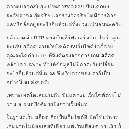
ความปลอดภัยสูง ผ่านการทดสอบ ปั่นแตก66
ระดับสากล สุ่มจริง แจกรางวัลจริง ไม่มีการล็อก
ผลหรือล็อกยูสอะไรก็แล้วแต่ทั้งปวงแน่นอนนะครับ
• อัปเดตค่า RTP ตรงกับเซิร์ฟเวอร์หลัก: ไม่ว่าคุณ
จะเล่น สล็อต ผ่านเว็บไซต์ตรงเว็บไซต์ใดก็ตาม
คุณจะได้ค่า RTP ที่ซิงค์ตรงจากค่ายเกม
สล็อต
หลักโดยเฉพาะ ทำให้ข้อมูลไม่มีการปรับเปลี่ยน
อะไรก็แล้วแต่ทั้งมวล ซึ่งเว็บตรงของเราก็เป็น
อย่างนี้เลยล่ะขอรับ
เพราะเหตุใดเล่นเกมกับ ปั่นแตก66 เว็บไซต์ตรงไม่
ผ่านเอเย่นต์ถึงดีมากยิ่งกว่าเว็บอื่น?
ในฐานะเว็บ สล็อต ถือเป็นเว็บไซต์ที่เปิดให้บริการ
เกมมากไม่น้อยเลยทีเดียว แต่เว้นเสียแต่เราแล้ว ก็