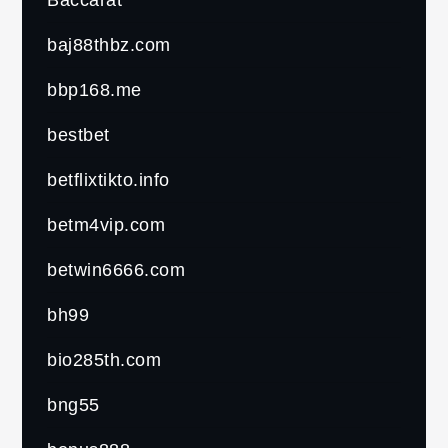
baj88thbz.com
bbp168.me
bestbet
betflixtikto.info
betm4vip.com
betwin6666.com
bh99
bio285th.com
bng55