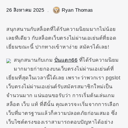
26 สิงหาคม 2025
Ryan Thomas
สนุกสนานกับสล็อตที่ได้รับความนิยมมากไม่น้อย
เลยทีเดียว กับสล็อตเว็บตรงไม่ผ่านเอเย่นต์ที่ยอด
เยี่ยมขณะนี้ ปากทางเข้าหาง่าย สมัครได้เลย!
สนุกสนานกับเกม
ปั่นแตก66
ที่ได้รับความนิยม
มากมายก่ายกองบนเว็บตรงไม่ผ่านเอเย่นต์ที่
เยี่ยมที่สุดในเวลานี้ได้เลย เพราะว่าพวกเรา pgslot
เว็บตรงไม่ผ่านเอเย่นต์รับสมัครสมาชิกใหม่เป็น
จำนวนมาก แน่นอนขอรับว่า การเริ่มต้นเล่นเกม
สล็อต เว็บ แท้ ที่ดีนั้น คุณควรจะเริ่มจากการเลือก
เว็บที่มาตรฐานแล้วก็ความปลอดภัยก่อนเสมอ ซึ่ง
เว็บไซต์ตรงของเราสามารถตอบปัญหาได้อย่าง