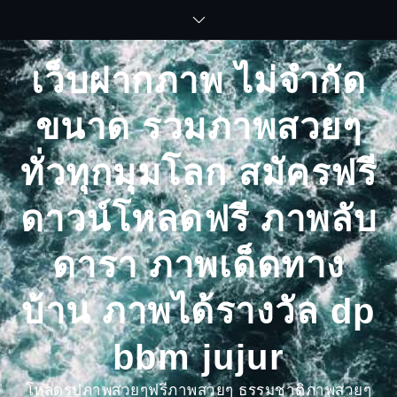
Skip
to
content
เว็บฝากภาพ ไม่จำกัด
ขนาด รวมภาพสวยๆ
ทั่วทุกมุมโลก สมัครฟรี
ดาวน์โหลดฟรี ภาพลับ
ดารา ภาพเด็ดทาง
บ้าน ภาพได้รางวัล dp
bbm jujur
โหลดรูปภาพสวยๆฟรีภาพสวยๆ ธรรมชาติภาพสวยๆ