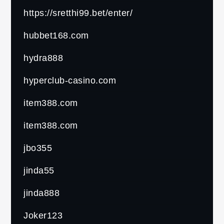
https://sretthi99.bet/enter/
hubbet168.com
hydra888
hyperclub-casino.com
item388.com
item388.com
jbo355
jinda55
jinda888
Joker123