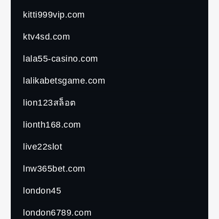
kitti999vip.com
ktv4sd.com
lala55-casino.com
lalikabetsgame.com
lion123สล็อต
lionth168.com
live22slot
lnw365bet.com
london45
london6789.com