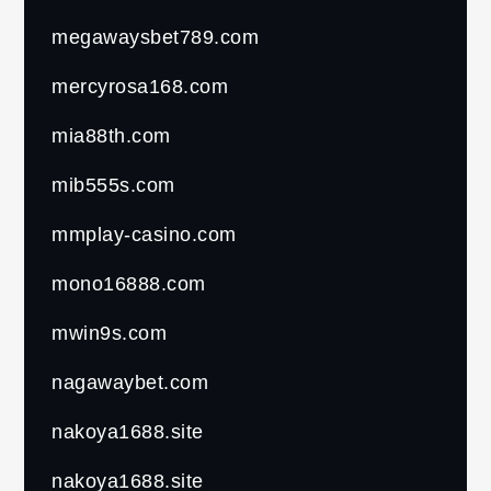
megawaysbet789.com
mercyrosa168.com
mia88th.com
mib555s.com
mmplay-casino.com
mono16888.com
mwin9s.com
nagawaybet.com
nakoya1688.site
nakoya1688.site