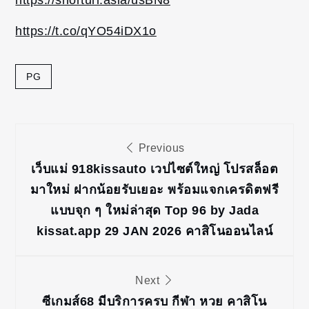
https://shorturl.asia/usBN8
https://t.co/qYO54iDX1o
PG
แนะแนว
Previous
เรื่อง
เว็บแม่ 918kissauto เวปไซต์ใหญ่ โปรสล็อต
มาใหม่ ฝากน้อยรับเยอะ พร้อมแจกเครดิตฟรี
แบบจุก ๆ ใหม่ล่าสุด Top 96 by Jada
kissat.app 29 JAN 2026 คาสิโนออนไลน์
Next
ซีเกมส์68 มีบริการครบ กีฬา หวย คาสิโน