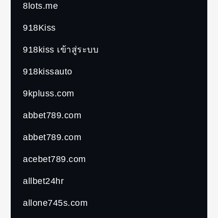
8lots.me
918Kiss
918kiss เข้าสู่ระบบ
918kissauto
9kpluss.com
abbet789.com
abbet789.com
acebet789.com
allbet24hr
allone745s.com