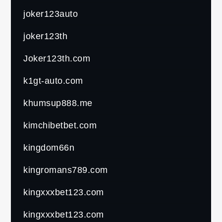
joker123auto
joker123th
Joker123th.com
k1gt-auto.com
khumsup888.me
kimchibetbet.com
kingdom66n
kingromans789.com
kingxxxbet123.com
kingxxxbet123.com