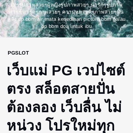
เท่ๆรูปภาพสวยๆผู้หญิงรูปภาพสวยๆ น่ารักๆรูปภาพ
สวยๆ อาร์ตๆภาพสวยๆ ความหมายดีๆภาพสวยๆพื้น
หลัง dp bbm air mata kesedihan picture bbm galau
dp bbm doa untuk ibu
Home
PGSLOT
pgslot
เว็บแม่ PG เวปไซต์
เว็บแม่ PG เวป
ไซต์ตรง สล็อต
สายปั่นต้อง
ตรง สล็อตสายปั่น
ลอง เว็บลื่น ไม่
หน่วง โปรใหม่
ต้องลอง เว็บลื่น ไม่
ทุกวัน ใหม่
ล่าสุด Top 19
by Randal
หน่วง โปรใหม่ทุก
funny18.world
30 กุมภาพันธ์