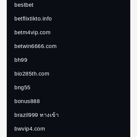
bestbet
betflixtikto.info
betm4vip.com
betwin6666.com
bh99
bio285th.com
bng55
bonus888
brazil999 ทางเข้า
bwvip4.com