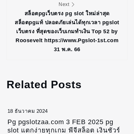
Next
สล็อตpgเว็บตรง pg slot ใหม่ล่าสุด
สล็อตpgแท้ ปลอดภัยเล่นได้ทุกเวลา pgslot
เว็บตรง ที่สุดของเว็บเกมทำเงิน Top 52 by
Roosevelt https://www.Pgslot-1st.com
31 พ.ค. 66
Related Posts
18 ธันวาคม 2024
Pg pgslotzaa.com 3 FEB 2025 pg
slot แตกง่ายทุกเกม พีจีสล็อต เงินชัวร์