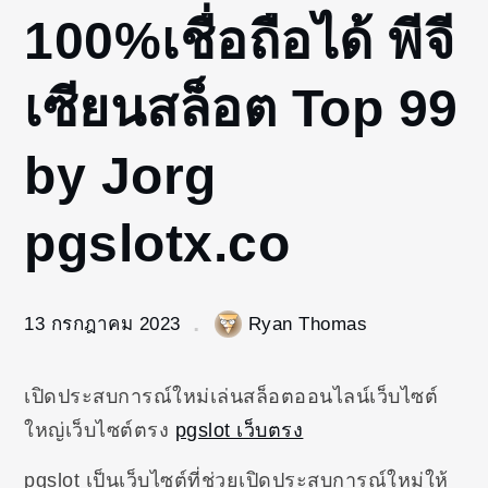
เซียน
100%เชื่อถือได้ พีจี
สล็อต Top
99 by
เซียนสล็อต Top 99
Jorg
pgslotx.co
by Jorg
pgslotx.co
13 กรกฎาคม 2023
Ryan Thomas
เปิดประสบการณ์ใหม่เล่นสล็อตออนไลน์เว็บไซต์
ใหญ่เว็บไซต์ตรง
pgslot เว็บตรง
pgslot เป็นเว็บไซต์ที่ช่วยเปิดประสบการณ์ใหม่ให้