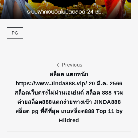
PG
แนะแนว
Previous
เรื่อง
สล็อต แตกหนัก
https://www.Jinda888.vip/ 20 มี.ค. 2566
สล็อตเว็บตรงไม่ผ่านเอเย่นต์ สล็อต 888 รวม
ค่ายสล็อต888แตกง่ายทางเข้า JINDA888
สล็อต pg ที่ดีที่สุด เกมสล็อต888 Top 11 by
Hildred