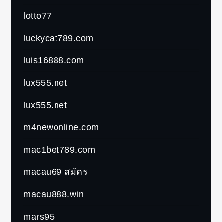
lotto77
luckycat789.com
luis16888.com
lux555.net
lux555.net
m4newonline.com
mac1bet789.com
macau69 สมัคร
macau888.win
mars95