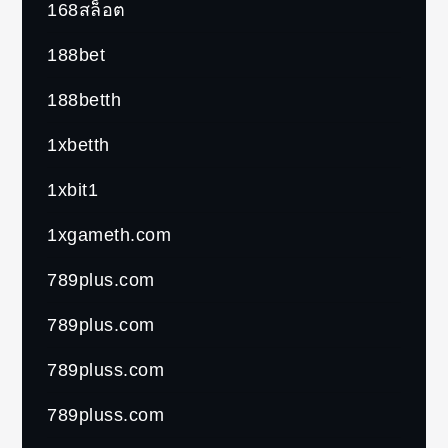
168สล็อต
188bet
188betth
1xbetth
1xbit1
1xgameth.com
789plus.com
789plus.com
789pluss.com
789pluss.com