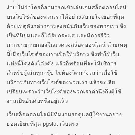
ง่าย ไม่ว่าใครก็สามารถเข้าเล่นเกมสล็อตออนไลน์
บนเว็บไซต์ของพวกเราได้อย่างสบายใจเยอะที่สุด
ด้วยเหตุดังกล่าวการลงพนันกับเว็บของพวกเรา จึง
เป็นที่นิยมและก็ได้รับกระแส และมีการรีวิว
มากมายก่ายกองในแวดวงสล็อตออนไลน์ ด้วยเหตุ
นี้เมื่อเว็บไซต์ของเราเปิดให้บริการ จึงทำให้เว็บ
แห่งนี้โด่งดังโด่งดัง แล้วก็พร้อมที่จะให้บริการ
สำหรับผู้เล่นทุกกรุ๊ป ไม่ต้องวิตกกังวลว่าเมื่อใช้
บริการกับทางเว็บไซต์ของพวกเรา แล้วจะเสีย
เปรียบเพราะว่าเว็บไซต์ของพวกเราคำนึงถึงผู้ใช้
งานเป็นอันดับหนึ่งอยู่แล้ว
เว็บสล็อตออนไลน์มีทีมงานรอดูแลผู้ใช้งานอย่าง
ยอดเยี่ยมที่สุด pgslot เว็บตรง