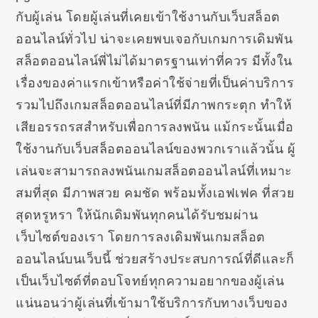
กับผู้เล่น โดยผู้เล่นที่เคยเข้าใช้งานกับเว็บสล็อต
ออนไลน์ทั่วไป น่าจะเคยพบเจอกับเกมการเดิมพัน
สล็อตออนไลน์พี่ไม่ได้มาตรฐานเท่าที่ควร มีทั้งใน
เรื่องของค่าแรกเข้าหรือค่าใช้จ่ายที่เป็นค่าบริการ
รวมไปถึงเกมสล็อตออนไลน์ที่มีภาพกระตุก ทำให้
เสียอรรถรสสำหรับเพื่อการลงพนัน แม้กระนั้นเมื่อ
ใช้งานกับเว็บสล็อตออนไลน์ของพวกเราแล้วนั้น ผู้
เล่นจะสามารถลงพนันเกมสล็อตออนไลน์ที่เหมาะ
สมที่สุด มีภาพสวย คมชัด พร้อมทั้งเอฟเฟค ที่สวย
สุดหรูหรา ให้นักเดิมพันทุกคนได้รับชมผ่าน
เว็บไซต์ของเรา โดยการลงเดิมพันเกมสล็อต
ออนไลน์บนเว็บนี้ ช่วยสร้างประสบการณ์ที่ดีและก็
เป็นเว็บไซต์ที่ตอบโจทย์ทุกความอยากของผู้เล่น
แน่นอนว่าผู้เล่นที่เข้ามาใช้บริการกับทางเว็บของ