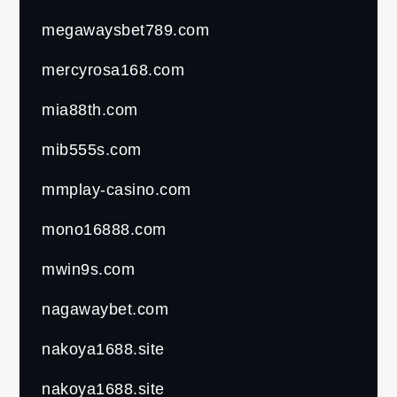
megawaysbet789.com
mercyrosa168.com
mia88th.com
mib555s.com
mmplay-casino.com
mono16888.com
mwin9s.com
nagawaybet.com
nakoya1688.site
nakoya1688.site