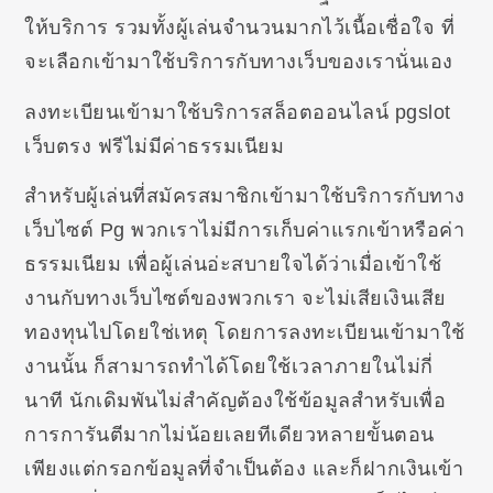
ให้บริการ รวมทั้งผู้เล่นจำนวนมากไว้เนื้อเชื่อใจ ที่
จะเลือกเข้ามาใช้บริการกับทางเว็บของเรานั่นเอง
ลงทะเบียนเข้ามาใช้บริการสล็อตออนไลน์ pgslot
เว็บตรง ฟรีไม่มีค่าธรรมเนียม
สำหรับผู้เล่นที่สมัครสมาชิกเข้ามาใช้บริการกับทาง
เว็บไซต์ Pg พวกเราไม่มีการเก็บค่าแรกเข้าหรือค่า
ธรรมเนียม เพื่อผู้เล่นอ่ะสบายใจได้ว่าเมื่อเข้าใช้
งานกับทางเว็บไซต์ของพวกเรา จะไม่เสียเงินเสีย
ทองทุนไปโดยใช่เหตุ โดยการลงทะเบียนเข้ามาใช้
งานนั้น ก็สามารถทำได้โดยใช้เวลาภายในไม่กี่
นาที นักเดิมพันไม่สำคัญต้องใช้ข้อมูลสำหรับเพื่อ
การการันตีมากไม่น้อยเลยทีเดียวหลายขั้นตอน
เพียงแต่กรอกข้อมูลที่จำเป็นต้อง และก็ฝากเงินเข้า