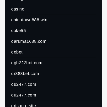
casino
chinatown888.win
coke55
daruma1688.com
debet
dgb222hot.com
dr888bet.com
du2477.com
du2477.com
erisauto.site