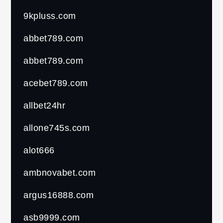
9kpluss.com
abbet789.com
abbet789.com
acebet789.com
allbet24hr
allone745s.com
alot666
ambnovabet.com
argus16888.com
asb9999.com