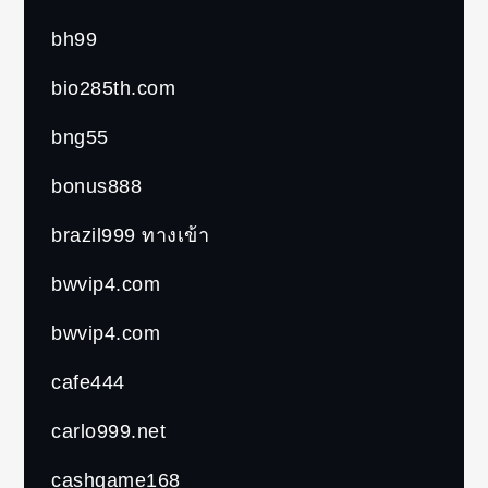
bh99
bio285th.com
bng55
bonus888
brazil999 ทางเข้า
bwvip4.com
bwvip4.com
cafe444
carlo999.net
cashgame168