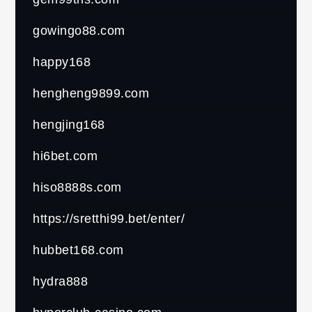
gowingo88.com
happy168
hengheng9899.com
hengjing168
hi6bet.com
hiso8888s.com
https://sretthi99.bet/enter/
hubbet168.com
hydra888