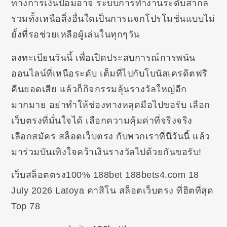
ทางการเงินป้อมอาจ ระบบการทำงานระดับสากล
รวมทั้งเหนือสิ่งอื่นใดเป็นการแจกโปรโมชั่นแบบไม่
ยั้งที่รอช่วยเหลือผู้เล่นในทุกๆวัน
ลงทะเบียนวันนี้ เพื่อเปิดประสบการณ์การพนัน
ออนไลน์ที่เหนือระดับ เต็มที่ไปกับโบนัสเครดิตฟรี
คืนยอดเสีย แล้วก็กิจกรรมลุ้นรางวัลใหญ่อีก
มากมาย อย่าทำให้ช่องทางหลุดมือไปขอรับ เลือก
เว็บตรงที่มั่นใจได้ เลือกความคุ้มค่าที่จริงจริง
เลือกสมัคร สล็อตเว็บตรง กับพวกเราที่นี่วันนี้ แล้ว
มาร่วมบันเทิงใจคว้าเงินรางวัลไปด้วยกันขอรับ!
เว็บสล็อตตรง100% 188bet 188bets4.com 18
July 2026 Latoya คาสิโน สล็อตเว็บตรง ที่ฮิตที่สุด
Top 78