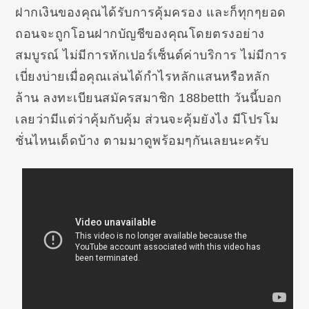
ฝากเงินของคุณได้รับการคุ้มครอง และก็ทุกๆยอด
ถอนจะถูกโอนฝากบัญชีของคุณโดยตรงอย่าง
สมบูรณ์ ไม่มีการหักเปอร์เซ็นต์ค่าบริการ ไม่มีการ
เบี่ยงบ่ายเมื่อคุณเล่นได้กำไรหลักแสนหรือหลัก
ล้าน ลงทะเบียนสมัครสมาชิก 188betth วันนี้บอก
เลยว่ามีแต่ว่าคุ้มกับคุ้ม ส่วนจะคุ้มยังไง มีโปรโม
ชั่นไหนเด็ดบ้าง ตามมาดูพร้อมๆกันเลยนะครับ