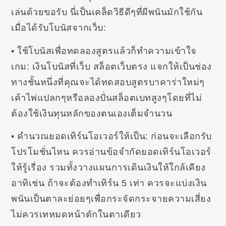
เล่นด้วยขอรับ นี่เป็นเคล็ดวิธีดีๆที่ผีพนันมักใช้กัน
เมื่อได้รับโบนัสจากเว็บ:
• ใช้โบนัสเพื่อทดลองสูตรแล้วก็ทำความเข้าใจ
เกม: เงินโบนัสที่เว็บ สล็อตเว็บตรง แจกให้เป็นช่อง
ทางชั้นหนึ่งที่คุณจะได้ทดสอบสูตรบาคาร่าใหม่ๆ
เค้าไพ่แปลกๆหรือลองปั่นสล็อตเบทสูงๆโดยที่ไม่
ต้องใช้เงินทุนหลักของตนเองเต็มจำนวน
• คำนวณยอดเทิร์นโอเวอร์ให้เป็น: ก่อนจะเลือกรับ
โปรโมชั่นไหน ควรอ่านข้อจำกัดยอดเทิร์นโอเวอร์
ให้รู้เรื่อง รวมทั้งวางแผนการเดินเงินให้ใกล้เคียง
อาทิเช่น ถ้าจะต้องทำเทิร์น 5 เท่า ควรจะแบ่งเงิน
พนันเป็นตาละย่อยๆเพื่อกระจัดกระจายความเสี่ยง
ไม่ควรเทหมดหน้าตักในตาเดียว