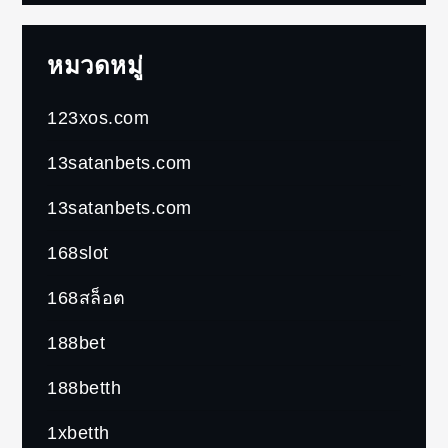
หมวดหมู่
123xos.com
13satanbets.com
13satanbets.com
168slot
168สล็อต
188bet
188betth
1xbetth