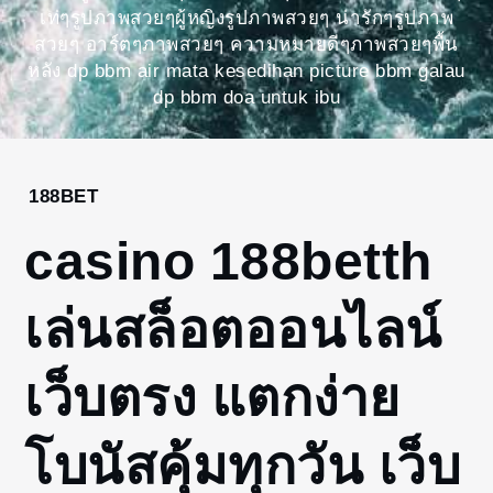
เท่ๆรูปภาพสวยๆผู้หญิงรูปภาพสวยๆ น่ารักๆรูปภาพ
สวยๆ อาร์ตๆภาพสวยๆ ความหมายดีๆภาพสวยๆพื้น
หลัง dp bbm air mata kesedihan picture bbm galau
dp bbm doa untuk ibu
Home
188BET
188bet
casino 188betth
casino
188betth เล่น
สล็อตออนไลน์
เล่นสล็อตออนไลน์
เว็บตรง แตก
ง่าย โบนัสคุ้ม
เว็บตรง แตกง่าย
ทุกวัน เว็บเปิด
ใหม่
188bets4.com
โบนัสคุ้มทุกวัน เว็บ
ทดลองเล่น
Top 97 by