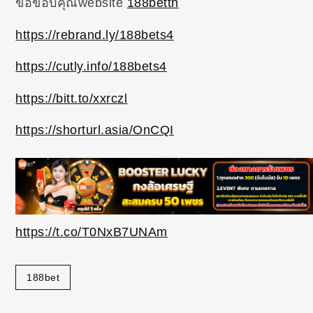
ขอขอบคุณwebsite
188betth
https://rebrand.ly/188bets4
https://cutly.info/188bets4
https://bitt.to/xxrczl
https://shorturl.asia/OnCQI
https://t.co/T0NxB7UNAm
188bet