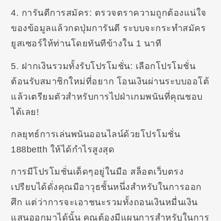
4. การันตีการสมัคร: ตรวจตราความถูกต้องแน่ใจ
ของข้อมูลแล้วกดปุ่มการันตี ระบบจะกระทำสมัคร
ยูสเซอร์ให้ท่านโดยทันทีข้างใน 1 นาที
5. ฝากเงินรวมทั้งรับโปรโมชั่น: เลือกโปรโมชั่น
ต้อนรับสมาชิกใหม่ที่อยาก โอนเงินผ่านระบบออโต้
แล้วเตรียมตัวสำหรับการไปฝ่าเกมพนันที่คุณชอบ
ได้เลย!
กลยุทธ์การเล่นพนันออนไลน์ด้วยโปรโมชั่น
188betth ให้ได้กำไรสูงสุด
การมีโปรโมชั่นเด็ดๆอยู่ในมือ สล็อตเว็บตรง
เปรียบได้ดั่งคุณมีอาวุธชั้นหนึ่งสำหรับในการออก
ศึก แต่ว่าการจะเอาชนะรวมทั้งถอนเงินหมื่นเงิน
แสนออกมาได้นั้น คุณต้องมีแผนการสำหรับในการ