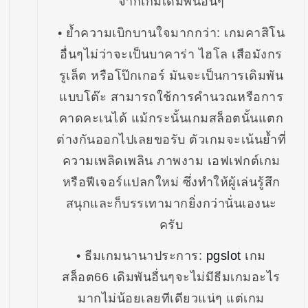
จากเกมเดิมพันอื่นๆ
• ย้ำความเบิกบานใจมากกว่า: เกมคาสิโน
อื่นๆไม่ว่าจะเป็นบาคาร่า ไฮโล เสือมังกร
รูเล็ต หรือโป๊กเกอร์ มันจะเป็นการเดิมพัน
แบบโต๊ะ สามารถใช้การคำนวณหรือการ
คาดคะเนได้ แม้กระนั้นเกมสล็อตนั้นแตก
ต่างกันออกไปเลยขอรับ ตัวเกมจะเน้นย้ำที่
ความเพลิดเพลิน ภาพงาม เอฟเฟกต์เกม
หรือฟีเจอร์แปลกใหม่ ซึ่งทำให้ผู้เล่นรู้สึก
สนุกและก็บรรเทามากยิ่งกว่านั่นเองนะ
ครับ
• ธีมเกมนานาประการ:
pgslot
เกม
สล็อต66 เดิมพันอื่นๆจะไม่มีธีมเกมอะไร
มากไม่น้อยเลยทีเดียวแน่ๆ แต่เกม