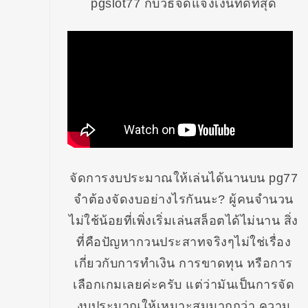
pgslot77 กับวิธีจัดแจงเงินที่ดีที่สุด
จัดการงบประมาณให้เล่นได้นานบน pg77
จำต้องจัดงบอย่างไรกันนะ? ผู้คนจำนวน
ไม่ใช้น้อยที่เพิ่งเริ่มเล่นสล็อตได้ไม่นาน สิ่ง
ที่คือปัญหากวนประสาทจริงๆไม่ใช่เรื่อง
เกี่ยวกับการทำเงิน การขาดทุน หรือการ
เลือกเกมเลยค่ะครับ แต่ว่ามันเป็นการจัด
งบประมาณให้เหมาะสมมากกว่า ความ