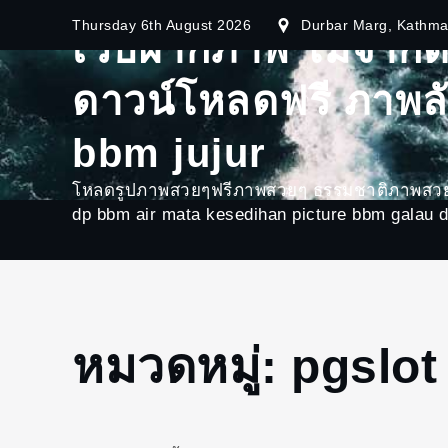
Skip
Thursday 6th August 2026
Durbar Marg, Kathm
to
เว็บฝากภาพ ไม่จำกั
content
ดาวน์โหลดฟรี ภาพล
bbm jujur
โหลดรูปภาพสวยๆฟรีภาพสวยๆ ธรรมชาติภาพสวยๆเ
dp bbm air mata kesedihan picture bbm galau 
Home
หมวดหมู่:
pgslot
pgslot
ทาง
เข้า