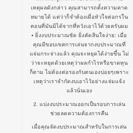
เหตุผลดังกล่าว คุณสามารถตั้งความคาด
หมายได้ แต่ว่าก็จำต้องเผื่อหัวใจต่อกรใน
ตอนที่มันมิได้จากที่หวังเอาไว้ด้วยครับผม
• ยิ่งงบประมาณชัด ยิ่งตัดสินใจง่าย: เมื่อ
คุณมีขอบเขตการเล่นจากงบประมาณที่
แจ่มกระจ่างแล้ว คุณจะหยุดได้ง่ายขึ้น ไม่
ว่าจะหยุดด้วยเหตุว่าผลกำไรหรือขาดทุน
ก็ตาม ไม่ต้องต่อรองกับตนเองบ่อยๆเพราะ
เหตุว่าเราจำกัดงบเอาไว้อย่างแจ่มแจ้ง
แล้วนั่นเอง
2. แบ่งงบประมาณออกเป็นรอบการเล่น
ช่วยลดความต้องการคืน
เมื่อคุณจัดงบประมาณสำหรับในการเล่น