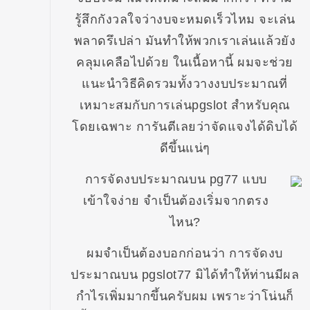
รู้สึกกังวลใจว่างบจะหมดเร็วไหม จะเล่น
พลาดรึเปล่า มันทำให้พวกเราเล่นแล้วยัง
คลุมเคลือไปด้วย ในเนื้อหานี้ ผมจะช่วย
แนะนำวิธีคิดรวมทั้งวางงบประมาณที่
เหมาะสมกับการเล่นpgslot สำหรับคุณ
โดยเฉพาะ การันตีเลยว่าจัดแจงได้ดิบได้
ดีขึ้นแน่ๆ
การจัดงบประมาณบน pg77 แบบ
เข้าใจง่าย จำเป็นต้องเริ่มจากตรง
ไหน?
ผมจำเป็นต้องบอกก่อนว่า การจัดงบ
ประมาณบน pgslot77 มิได้ทำให้ท่านมีผล
กำไรเพิ่มมากขึ้นครับผม เพราะว่าโน่นก็