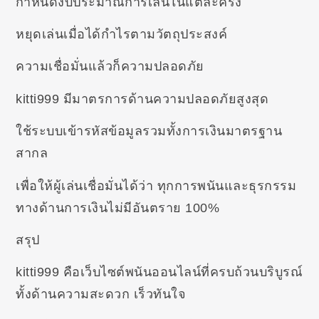
กำหนดงบประมาณการเล่นในแต่ละครั้ง
หยุดเล่นเมื่อได้กำไรตามวัตถุประสงค์
ความเชื่อมั่นแล้วก็ความปลอดภัย
kitti999 มีมาตรการด้านความปลอดภัยสูงสุด
ใช้ระบบเข้ารหัสข้อมูลรวมทั้งการเงินมาตรฐาน
สากล
เพื่อให้ผู้เล่นเชื่อมั่นได้ว่า ทุกการพนันและธุรกรรม
ทางด้านการเงินไม่มีอันตราย 100%
สรุป
kitti999 คือเว็บไซต์พนันออนไลน์ที่ครบถ้วนบริบูรณ์
ทั้งด้านความสะดวก เร็วทันใจ