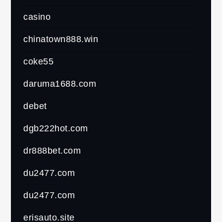
casino
chinatown888.win
coke55
daruma1688.com
debet
dgb222hot.com
dr888bet.com
du2477.com
du2477.com
erisauto.site