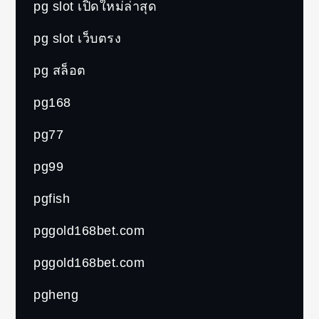
pg slot เปิดใหม่ล่าสุด
pg slot เว็บตรง
pg สล็อต
pg168
pg77
pg99
pgfish
pggold168bet.com
pggold168bet.com
pgheng