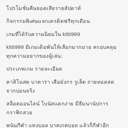
โปรโมชั่นคืนยอดเสียรายสัปดาห์
กิจกรรมพิเศษแจกเครดิตฟรีทุกเดือน
เกมที่ได้รับความนิยมใน kitti999
kitti999 มีเกมเดิมพันให้เลือกมากมาย ครอบคลุม
ทุกความอยากของผู้เล่น:
ประเภทเกม รายละเอียด
คาสิโนสด บาคาร่า เสือมังกร รูเล็ต ถ่ายทอดสด
จากบ่อนจริง
สล็อตออนไลน์ โบนัสแตกง่าย มีธีมนานัปการ
กราฟิกสวย
พนันกีฬา แทงบอล บาสเกตบอล แล้วก็กีฬาอีก