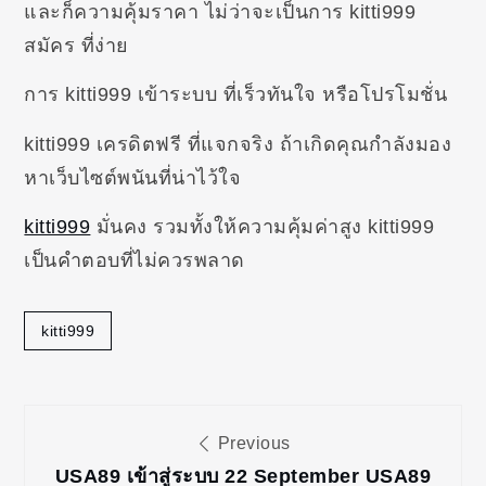
และก็ความคุ้มราคา ไม่ว่าจะเป็นการ kitti999
สมัคร ที่ง่าย
การ kitti999 เข้าระบบ ที่เร็วทันใจ หรือโปรโมชั่น
kitti999 เครดิตฟรี ที่แจกจริง ถ้าเกิดคุณกำลังมอง
หาเว็บไซต์พนันที่น่าไว้ใจ
kitti999
มั่นคง รวมทั้งให้ความคุ้มค่าสูง kitti999
เป็นคำตอบที่ไม่ควรพลาด
kitti999
แนะแนว
Previous
USA89 เข้าสู่ระบบ 22 September USA89