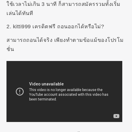
ใช้เวลาไม่เกิน 3 นาที ก็สามารถสมัครรวมทั้งเริ่ม
เล่นได้ทันที
2. kitti999 เครดิตฟรี ถอนออกได้หรือไม่?
สามารถถอนได้จริง เพียงทำตามข้อแม้ของโปรโม
ชั่น