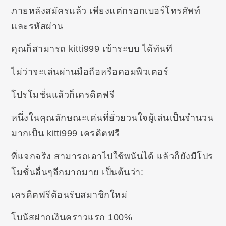
ภายหลังสมัครแล้ว เพียงแต่กรอกเบอร์โทรศัพท์
และรหัสผ่าน
คุณก็สามารถ kitti999 เข้าระบบ ได้ทันที
ไม่ว่าจะเล่นผ่านมือถือหรือคอมพิวเตอร์
โปรโมชั่นแล้วก็เครดิตฟรี
หนึ่งในคุณลักษณะเด่นที่ยั่วยวนใจผู้เล่นเป็นจำนวน
มากเป็น kitti999 เครดิตฟรี
ที่แจกจริง สามารถเอาไปใช้พนันได้ แล้วก็ยังมีโปร
โมชั่นอื่นๆอีกมากมาย เป็นต้นว่า:
เครดิตฟรีต้อนรับสมาชิกใหม่
โบนัสฝากเงินคราวแรก 100%