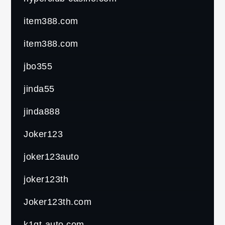
item388.com
item388.com
jbo355
jinda55
jinda888
Joker123
joker123auto
joker123th
Joker123th.com
k1gt-auto.com