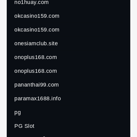
no1huay.com
okcasino159.com
okcasino159.com
onesiamclub.site
onoplus168.com
onoplus168.com
pananthai99.com
paramax1688.info
pg
PG Slot