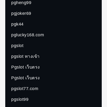
pgheng99
pgjoker69
pgk44
pglucky168.com
pgslot
pgslot ทางเข้า
Pgslot เว็บตรง
Pgslot เว็บตรง
pgslot77.com
pgslot99