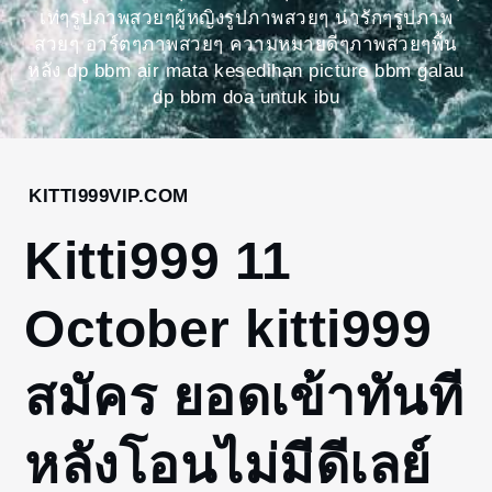
เท่ๆรูปภาพสวยๆผู้หญิงรูปภาพสวยๆ น่ารักๆรูปภาพ
สวยๆ อาร์ตๆภาพสวยๆ ความหมายดีๆภาพสวยๆพื้น
หลัง dp bbm air mata kesedihan picture bbm galau
dp bbm doa untuk ibu
Home
KITTI999VIP.COM
kitti999vip.com
Kitti999 11
Kitti999
11
October
October kitti999
kitti999
สมัคร
สมัคร ยอดเข้าทันที
ยอดเข้า
ทันที
หลัง
หลังโอนไม่มีดีเลย์
โอน
ไม่มี