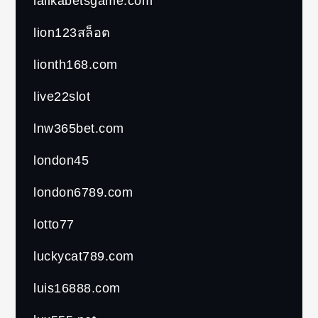
lalikabetsgame.com
lion123สล็อต
lionth168.com
live22slot
lnw365bet.com
london45
london6789.com
lotto77
luckycat789.com
luis16888.com