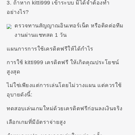
3. ถ้าหาก kitti999 เข้าระบบ มิได้จำต้องทำ
อย่างไร?
ตรวจทานสัญญาณอินเทอร์เน็ต หรือติดต่อทีม
งานผ่านแชทสด 1 วัน
แผนการการใช้เครดิตฟรีให้ได้กำไร
การใช้ kitti999 เครดิตฟรี ให้เกิดคุณประโยชน์
สูงสุด
ไม่ใช่เพียงแต่การเล่นโดยไม่วางแผน แต่ควรใช้
อุบายดังนี้:
ทดสอบเล่นเกมใหม่ด้วยเครดิตฟรีก่อนลงเงินจริง
เลือกเกมที่มีอัตราจ่ายสูง