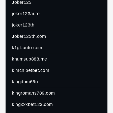
Joker123
joker123auto
joker123th
Joker123th.com
k1gt-auto.com
khumsup888.me
kimchibetbet.com
kingdom66n
kingromans789.com
kingxxxbet123.com