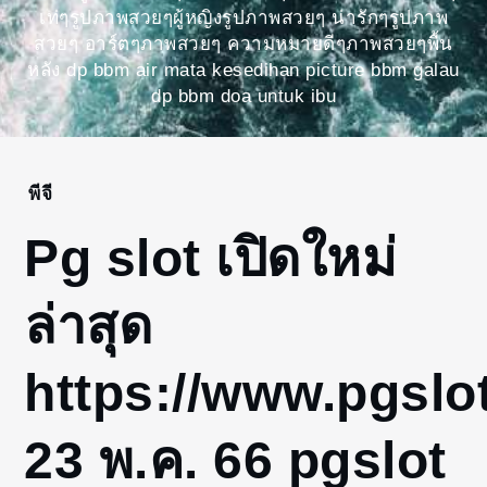
เท่ๆรูปภาพสวยๆผู้หญิงรูปภาพสวยๆ น่ารักๆรูปภาพ
สวยๆ อาร์ตๆภาพสวยๆ ความหมายดีๆภาพสวยๆพื้น
หลัง dp bbm air mata kesedihan picture bbm galau
dp bbm doa untuk ibu
Home
พีจี
พีจี
Pg slot เปิดใหม่
Pg slot เปิดใหม่ล่าสุด
https://www.pgslotx.co
23 พ.ค. 66 pgslot
ล่าสุด
สล็อตเว็บใหญ่ pgPg
slot สล็อตใหม่สมัคร
https://www.pgslo
ฟรี pgslot เว็บตรง
เซียนสล็อต Top 23 by
Angelo
23 พ.ค. 66 pgslot