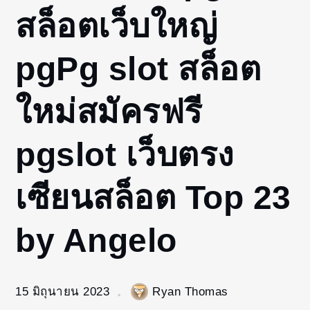
สล็อตเว็บใหญ่
pgPg slot สล็อต
ใหม่สมัครฟรี
pgslot เว็บตรง
เซียนสล็อต Top 23
by Angelo
15 มิถุนายน 2023
Ryan Thomas