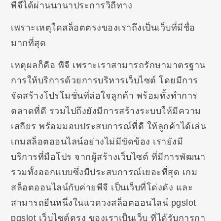
พีจีได้ผ่านนานาประการวิถีทาง
เพราะเหตุใดสล็อตตรงของเราถึงเป็นเว็บที่มีชื่อ
มากที่สุด
เหตุผลก็คือ พีจี เพราะเราสามารถรักษามาตรฐาน
การให้บริการด้วยการบริหารเว็บไซต์ โดยมีการ
จัดสร้างโปรโมชั่นที่ล่อใจลูกค้า พร้อมทั้งทำการ
ตลาดที่ดี รวมไปถึงยังมีการสร้างระบบให้มีความ
เสถียร พร้อมมอบประสบการณ์ที่ดี ให้ลูกค้าได้เล่น
เกมสล็อตออนไลน์อย่างไม่มีขัดข้อง เรายังมี
บริการที่มือโปร จากผู้สร้างเว็บไซต์ ที่มีการพัฒนา
รวมทั้งออกแบบซึ่งมีประสบการณ์เยอะที่สุด เกม
สล็อตออนไลน์กับค่ายพีจี เป็นเว็บที่โด่งดัง และ
สามารถยืนหนึ่งในแวดวงสล็อตออนไลน์ pgslot
pgslot เว็บไซต์ตรง ของเราเป็นเว็บ ที่ได้รับการกา