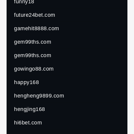
funny18
future24bet.com
gamehit8888.com
gem99ths.com
gem99ths.com
gowingo88.com
happy168
hengheng9899.com
hengjing168
hi6bet.com