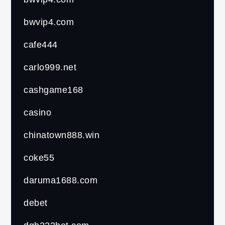
bwvip4.com
cafe444
carlo999.net
cashgame168
casino
chinatown888.win
coke55
daruma1688.com
debet