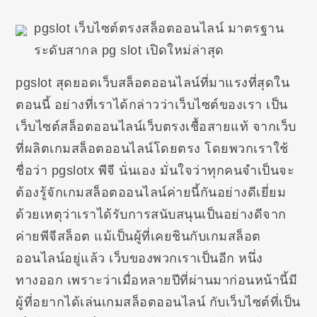
pgslot เว็บไซต์ตรงสล็อตออนไลน์ มาตรฐาน
ระดับสากล pg slot เปิดใหม่ล่าสุด
pgslot สุดยอดเว็บสล็อตออนไลน์ที่มาแรงที่สุดใน
ตอนนี้ อย่างที่เราได้กล่าวว่าเว็บไซต์ของเรา เป็น
เว็บไซต์สล็อตออนไลน์เว็บตรงเชื้อสายแท้ จากเว็บ
ที่ผลิตเกมสล็อตออนไลน์โดยตรง โดยพวกเราใช้
ชื่อว่า pgslotx พีจี นั่นเอง มั่นใจว่าทุกคนจำเป็นจะ
ต้องรู้จักเกมสล็อตออนไลน์ค่ายนี้กันอย่างดีเยี่ยม
ด้วยเหตุว่าเราได้รับการสนับสนุนเป็นอย่างดีจาก
ค่ายพีจีสล็อต แม้เป็นผู้ที่เคยชินกับเกมสล็อต
ออนไลน์อยู่แล้ว เว็บของพวกเราเป็นอีก หนึ่ง
ทางออก เพราะว่าเมื่อหลายปีที่ผ่านมาก่อนหน้านี้มี
ผู้ที่อยากได้เล่นเกมสล็อตออนไลน์ กับเว็บไซต์ที่เป็น