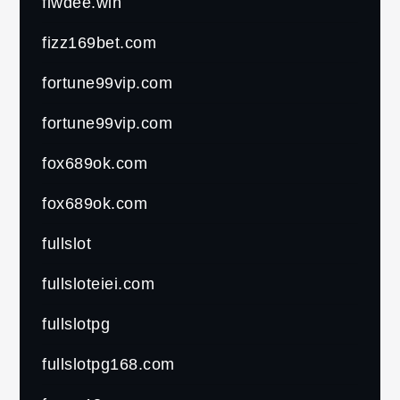
fiwdee.win
fizz169bet.com
fortune99vip.com
fortune99vip.com
fox689ok.com
fox689ok.com
fullslot
fullsloteiei.com
fullslotpg
fullslotpg168.com