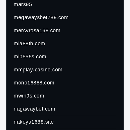
mars95
megawaysbet789.com
mercyrosa168.com
mia88th.com
mib555s.com
mmplay-casino.com
mono16888.com
mwin9s.com
nagawaybet.com
nakoya1688.site