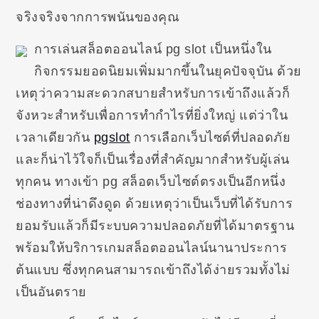
จริงจริงจากการพนันของคุณ
การเล่นสล็อตออนไลน์ pg slot เป็นหนึ่งใน
กิจกรรมยอดนิยมเพิ่มมากขึ้นในยุคปัจจุบัน ด้วย
เหตุว่าความสะดวกสบายสำหรับการเข้าถึงแล้วก็
จังหวะสำหรับเพื่อการทำกำไรที่ยิ่งใหญ่ แต่ว่าใน
เวลาเดียวกัน
pgslot
การเลือกเว็บไซต์ที่ปลอดภัย
และก็น่าไว้ใจก็เป็นเรื่องที่สำคัญมากสำหรับผู้เล่น
ทุกคน ทางเข้า pg สล็อตเว็บไซต์ตรงเป็นอีกหนึ่ง
ช่องทางที่น่าดึงดูด ด้วยเหตุว่าเป็นเว็บที่ได้รับการ
ยอมรับแล้วก็มีระบบความปลอดภัยที่ได้มาตรฐาน
พร้อมให้บริการเกมสล็อตออนไลน์นานาประการ
ต้นแบบ ซึ่งทุกคนสามารถเข้าถึงได้ง่ายรวมทั้งไม่
เป็นอันตราย