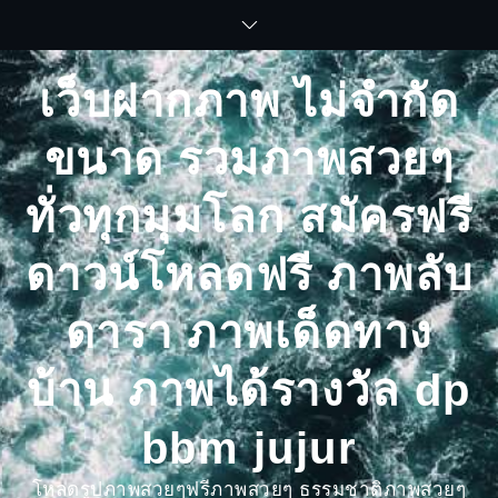
Skip
to
content
เว็บฝากภาพ ไม่จำกัด
ขนาด รวมภาพสวยๆ
ทั่วทุกมุมโลก สมัครฟรี
ดาวน์โหลดฟรี ภาพลับ
ดารา ภาพเด็ดทาง
บ้าน ภาพได้รางวัล dp
bbm jujur
โหลดรูปภาพสวยๆฟรีภาพสวยๆ ธรรมชาติภาพสวยๆ