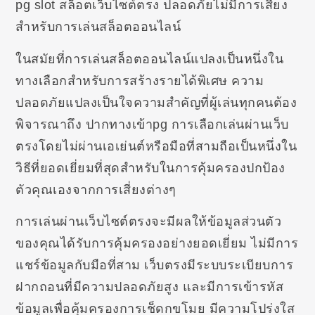
pg slot สล็อตเว็บไซต์ตรง ปลอดภัยไม่มีการเสี่ยง
สำหรับการเล่นสล็อตออนไลน์
ในสมัยที่การเล่นสล็อตออนไลน์แปลงเป็นหนึ่งใน
ทางเลือกสำหรับการสร้างรายได้พิเศษ ความ
ปลอดภัยแปลงเป็นใจความสำคัญที่ผู้เล่นทุกคนต้อง
พิจารณาถึง ปากทางเข้าpg การเลือกเล่นผ่านเว็บ
ตรงโดยไม่ผ่านเอเย่นต์หรือมือที่สามถือเป็นหนึ่งใน
วิธีที่ยอดเยี่ยมที่สุดสำหรับในการคุ้มครองปกป้อง
ตัวคุณเองจากการเสี่ยงต่างๆ
การเล่นผ่านเว็บไซต์ตรงจะมีผลให้ข้อมูลส่วนตัว
ของคุณได้รับการคุ้มครองอย่างยอดเยี่ยม ไม่มีการ
แชร์ข้อมูลกับมือที่สาม เว็บตรงมีระบบระเบียบการ
ฝากถอนที่มีความปลอดภัยสูง และมีการเข้ารหัส
ข้อมูลเพื่อคุ้มครองการเช็ดกขโมย มีความโปร่งใส