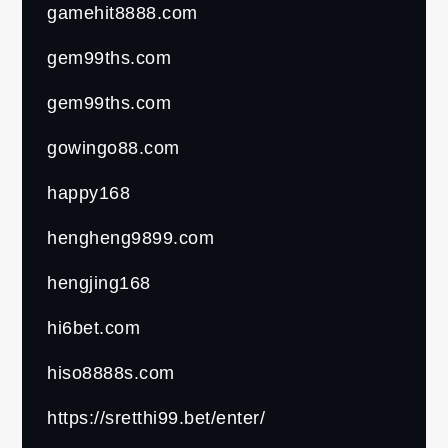
gamehit8888.com
gem99ths.com
gem99ths.com
gowingo88.com
happy168
hengheng9899.com
hengjing168
hi6bet.com
hiso8888s.com
https://sretthi99.bet/enter/