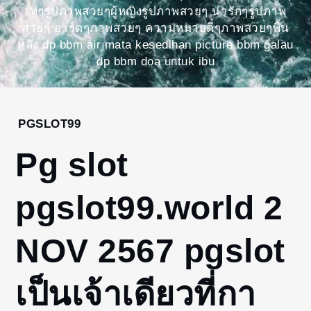
เท่ๆรูปภาพสวยๆผู้หญิงรูปภาพสวยๆ น่ารักๆรูปภาพ
สวยๆ อาร์ตๆภาพสวยๆ ความหมายดีๆภาพสวยๆพื้น
หลัง dp bbm air mata kesedihan picture bbm galau
dp bbm doa untuk ibu
Home
PGSLOT99
pgslot99
Pg slot
Pg slot
pgslot99.world
2 NOV 2567
pgslot99.world 2
pgslot เป็นเจ้า
เดียวที่การันตี
NOV 2567 pgslot
คุณภาพ สล็อต
หมาป่าpg แจก
เครดิตฟรีล่าสุด
เป็นเจ้าเดียวที่กา
สล็อต ยิงปลา
หวย กีฬา ป๊อก