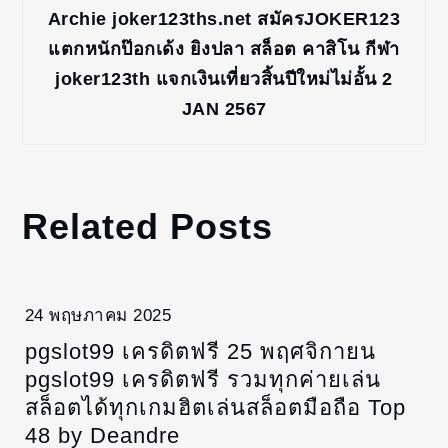
Archie joker123ths.net สมัครJOKER123
แตกหนักป๊อกเด้ง ยิงปลา สล็อต คาสิโน กีฬา
joker123th แจกเงินเที่ยวสิ้นปีใหม่ไม่อั้น 2
JAN 2567
Related Posts
24 พฤษภาคม 2025
pgslot99 เครดิตฟรี 25 พฤศจิกายน
pgslot99 เครดิตฟรี รวมทุกค่ายเล่น
สล็อตได้ทุกเกมฮิตเล่นสล็อตมือถือ Top
48 by Deandre