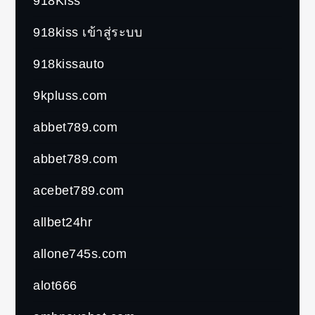
918Kiss
918kiss เข้าสู่ระบบ
918kissauto
9kpluss.com
abbet789.com
abbet789.com
acebet789.com
allbet24hr
allone745s.com
alot666