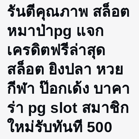
เด้ง บาคาร่า
รันตีคุณภาพ สล็อต
pg slot สมาชิก
ใหม่รับทันที
หมาป่าpg แจก
500 บาท Top
92 by Tyler
เครดิตฟรีล่าสุด
สล็อต ยิงปลา หวย
กีฬา ป๊อกเด้ง บาคา
ร่า pg slot สมาชิก
ใหม่รับทันที 500