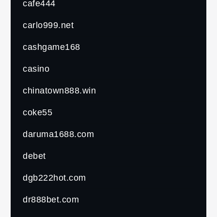
cafe444
carlo999.net
cashgame168
casino
chinatown888.win
coke55
daruma1688.com
debet
dgb222hot.com
dr888bet.com