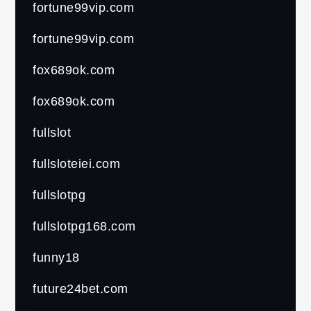
fortune99vip.com
fortune99vip.com
fox689ok.com
fox689ok.com
fullslot
fullsloteiei.com
fullslotpg
fullslotpg168.com
funny18
future24bet.com