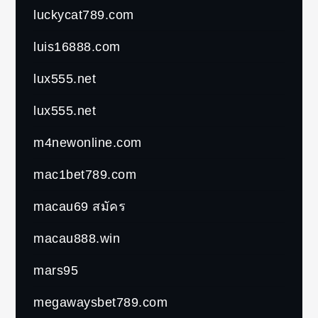
luckycat789.com
luis16888.com
lux555.net
lux555.net
m4newonline.com
mac1bet789.com
macau69 สมัคร
macau888.win
mars95
megawaysbet789.com