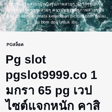
เท่ๆรูปภาพสวยๆผู้หญิงรูปภาพสวยๆ น่ารักๆรูปภาพ
สวยๆ อาร์ตๆภาพสวยๆ ความหมายดีๆภาพสวยๆพื้น
หลัง dp bbm air mata kesedihan picture bbm galau
dp bbm doa untuk ibu
Home
PGสล็อต
pgสล็อต
Pg slot
Pg slot
pgslot9999.co
1 มกรา 65 pg
pgslot9999.co 1
เวปไซต์แจก
หนัก คาสิโน
มกรา 65 pg เวป
เว็บตรง
pgslot99 ใหม่
ล่าสุด Top 46
ไซต์แจกหนัก คาสิ
by Kristina