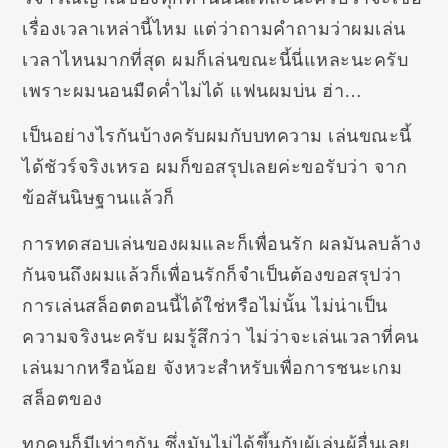
เรื่องเวลาเหล่านี้ไหม แต่ว่าถามคำถามว่าผมเล่น
เวลาไหนมากที่สุด ผมก็เล่นขณะนี้นี่แหละนะครับ
เพราะผมนอนมืดค่ำไม่ได้ แฟนผมบ่น ฮ่า…
เป็นอย่างไรกันบ้างครับผมกับบทความ เล่นขณะนี้
ได้ชัวร์จริงเหรอ ผมก็ขอสรุปเลยค่ะขอรับว่า จาก
ข้อสันนิษฐานแล้วก็
การทดสอบเล่นของผมและก็เพื่อนรัก ผลมันลบล้าง
กันจนถึงผมแล้วก็เพื่อนรักก็จำเป็นต้องขอสรุปว่า
การเล่นสล็อตตอนนี้ได้ใช่หรือไม่นั้น ไม่น่าเป็น
ความจริงนะครับ ผมรู้สึกว่า ไม่ว่าจะเล่นเวลาที่คน
เล่นมากหรือน้อย จังหวะสำหรับเพื่อการชนะเกม
สล็อตของ
ทุกคนก็มีเท่าๆกัน ซึ่งมันไม่ได้ขึ้นกับผู้เล่นผู้อื่นเลย