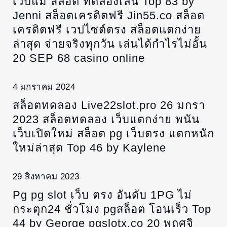
เว็บแม่ สล็อต ทดลองเล่น Top 83 by
Jenni สล็อตเครดิตฟรี Jin55.co สล็อต
เครดิตฟรี เวปไซต์ตรง สล็อตแตกง่าย
ล่าสุด จ่ายจริงทุกวัน เล่นได้กำไรไม่อั้น
20 SEP 68 casino online
4 มกราคม 2024
สล็อตทดลอง Live22slot.pro 26 มกรา
2023 สล็อตทดลอง เว็บแตกง่าย พนัน
เว็บเปิดใหม่ สล็อต pg เว็บตรง แตกหนัก
ใหม่ล่าสุด Top 46 by Kaylene
29 สิงหาคม 2023
Pg pg slot เว็บ ตรง อันดับ 1PG ไม่
กระตุก24 ชั่วโมง pgสล็อต โอนเร็ว Top
44 by George pgslotx.co 20 พฤศจิ