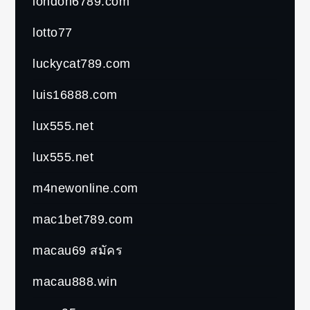
london6789.com
lotto77
luckycat789.com
luis16888.com
lux555.net
lux555.net
m4newonline.com
mac1bet789.com
macau69 สมัคร
macau888.win