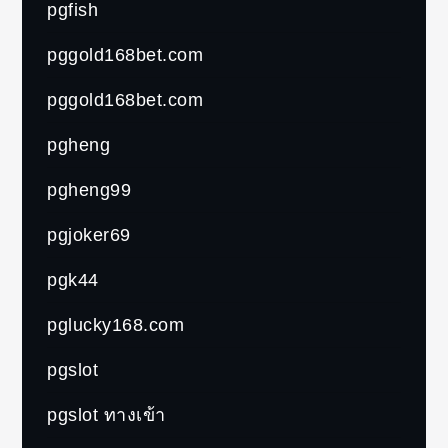
pgfish
pggold168bet.com
pggold168bet.com
pgheng
pgheng99
pgjoker69
pgk44
pglucky168.com
pgslot
pgslot ทางเข้า