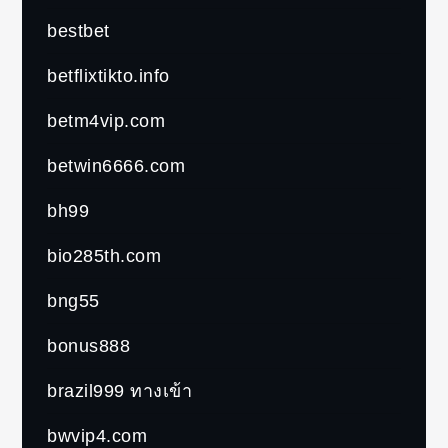
bestbet
betflixtikto.info
betm4vip.com
betwin6666.com
bh99
bio285th.com
bng55
bonus888
brazil999 ทางเข้า
bwvip4.com