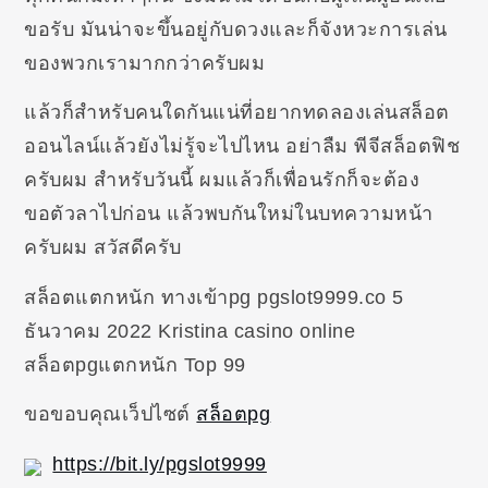
ขอรับ มันน่าจะขึ้นอยู่กับดวงและก็จังหวะการเล่น
ของพวกเรามากกว่าครับผม
แล้วก็สำหรับคนใดกันแน่ที่อยากทดลองเล่นสล็อต
ออนไลน์แล้วยังไม่รู้จะไปไหน อย่าลืม พีจีสล็อตฟิช
ครับผม สำหรับวันนี้ ผมแล้วก็เพื่อนรักก็จะต้อง
ขอตัวลาไปก่อน แล้วพบกันใหม่ในบทความหน้า
ครับผม สวัสดีครับ
สล็อตแตกหนัก ทางเข้าpg pgslot9999.co 5
ธันวาคม 2022 Kristina casino online
สล็อตpgแตกหนัก Top 99
ขอขอบคุณเว็ปไซต์
สล็อตpg
https://bit.ly/pgslot9999