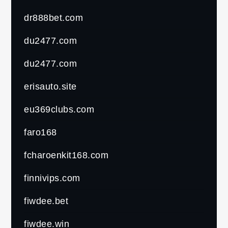
dr888bet.com
du2477.com
du2477.com
erisauto.site
eu369clubs.com
faro168
fcharoenkit168.com
finnivips.com
fiwdee.bet
fiwdee.win