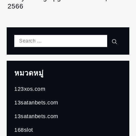
2566
Search
Search
for:
หมวดหมู่
123xos.com
13satanbets.com
13satanbets.com
168slot