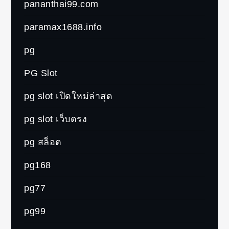
pananthai99.com
paramax1688.info
pg
PG Slot
pg slot เปิดใหม่ล่าสุด
pg slot เว็บตรง
pg สล็อต
pg168
pg77
pg99