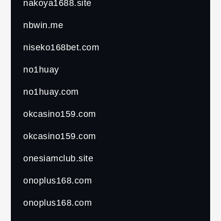
nakoya1688.site
nbwin.me
niseko168bet.com
no1huay
no1huay.com
okcasino159.com
okcasino159.com
onesiamclub.site
onoplus168.com
onoplus168.com