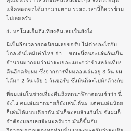
แจ็คพอตจะได้มากมายตาม ระยะเวลานี้ก็ควรข้าม
ไปเลยครับ
4. หกโมงเย็นถึงเที่ยงคืนเลยเป็นยังไง
นี่เป็นอีกเวลายอดนิยมเลยขอรับ ไม่ต่างอะไรกับ
โกลเด้นไทม์เท่าไหร่ ฮ่า… ขณะนี้คนจะเล่นกันเป็น
จำนวนมากผมว่าน่าจะเยอะแยะกว่าข้างหลังเที่ยง
คืนอีกครับผม ซึ่งจากการที่ผมลองเล่นอยู่ 3 วัน ผม
ได้มา 2 วัน เสีย 1 วันขอรับ ซึ่งมันก็จะไปหักล้างกับ
ที่ผมเล่นในช่วงเที่ยงคืนถึงหกนาฬิกาตอนเช้าว่า นี่
ยังไง คนเล่นมากมายก็ยังเล่นได้นะ แต่คนเล่นน้อย
ก็เล่นได้แบบเดียวกัน มันก็จะลบล้างกันไป ซึ่งผมก็
จำต้องบอกเลยจ้ะนะครับว่า มันก็ขึ้นกับ
วิจารณญาณของทุกท่านนั่นแหละนะครับว่าจะเชื่อ