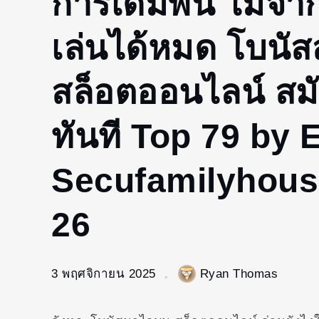
การเดิมพัน ไม่จ
จำกัดยอด จะรวยจะ
จนเล่นได้หมด โบนัส
เล่นได้หมด โบนัส
สูง ทดลองเล่นฟรี
สล็อตออนไลน์ สมัคร
วันนี้ รับเครดิตฟรี
สล็อตออนไลน์ สมัค
ทันที Top 79 by
Emerson
Secufamilyhouse.org
ทันที Top 79 by
10 ธันวาคม 26
Secufamilyhous
26
3 พฤศจิกายน 2025
Ryan Thomas