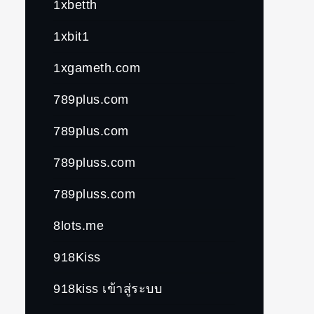
1xbetth
1xbit1
1xgameth.com
789plus.com
789plus.com
789pluss.com
789pluss.com
8lots.me
918Kiss
918kiss เข้าสู่ระบบ