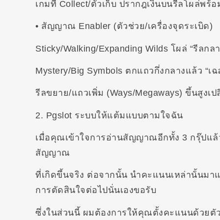
เกมที่ Collect/ตัวเก็บ ปรากฎเงินบนรีลโผล่พร้อ
• สัญญาณ Enabler (ตัวช่วย/เครื่องจุดระเบิด)
Sticky/Walking/Expanding Wilds โผล่ “รีลกลา
Mystery/Big Symbols ตกแถวกึ่งกลางแล้ว “เ
รีลขยาย/แถวเพิ่ม (Ways/Megaways) ขึ้นสูงเป
2. Pgslot ระบบให้แต้มแบบตามใจฉัน
เมื่อคุณเข้าใจการอ่านสัญญาณอีกทั้ง 3 กรุ๊ป
สัญญาณ
ที่เกิดขึ้นจริง ต่อจากนั้น นำคะแนนเหล่านั้นม
การตัดสินใจต่อไปนั่นเองขอรับ
ซึ่งในส่วนนี้ ผมต้องการให้คุณตั้งคะแนนด้วยตั