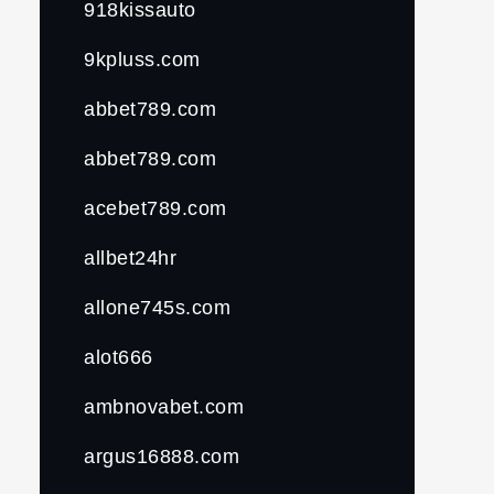
918kissauto
9kpluss.com
abbet789.com
abbet789.com
acebet789.com
allbet24hr
allone745s.com
alot666
ambnovabet.com
argus16888.com