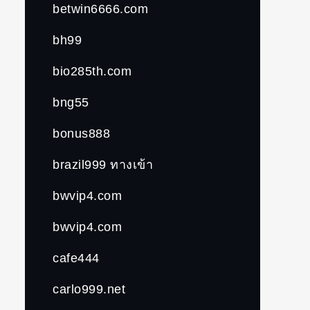
betwin6666.com
bh99
bio285th.com
bng55
bonus888
brazil999 ทางเข้า
bwvip4.com
bwvip4.com
cafe444
carlo999.net