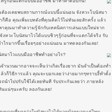
ให้รู้ก่อนแตกแบบมืออาชีพ มาหาคำตอบกัน!
คุณต้องเคยพบสถานการณ์แบบนี้แน่นอน จังหวะโบนัสมา
ือ คุณเพิ่มเบทดังที่คุณคิดไว้ไม่ทันเลยสักครั้ง แล้ว
ะพาคุณมาทำความรู้จักกับเทคนิคการเล่นแบบใหม่จาก
ังหวะโบนัสมาไวได้แบบชิวๆรู้ก่อนที่จะแตกได้จริง รับ
ไรมากขึ้นเรื่อยๆอย่างแน่นอน มาทดลองกันเลย!
ะโบนัสมาไวแบบมืออาชีพทำอย่างไร?
นจำนวนมากอาจจะเห็นว่าเกิดเรื่องยาก มันจำเป็นต้องทำ
้วก็วิธีการแล้ว คุณจะบอกเลยว่าง่ายมากๆทราบงี้ทำตั้ง
ารถนำไปปรับใช้ได้เลยทันที รับประกันเลยว่า ภายหลัง
ันแน่ๆนะครับ ลองกันเลย!
านสัญญาณที่บอกว่าโบนัสมาไวได้มากน้อยมากแค่ไหน