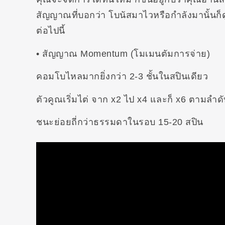
สัญญาณที่บอกว่า โบนัสมาไวหรือกำลังมานั้นก็
ต่อไปนี้
• สัญญาณ Momentum (โมเมนตัมการจ่าย)
คอมโบไหลมากยิ่งกว่า 2-3 ชั้นในสปินเดียว
ตัวคูณเริ่มไต่ จาก x2 ไป x4 และก็ x6 ตามลำดั
ชนะย่อยถี่กว่าธรรมดาในรอบ 15-20 สปิน