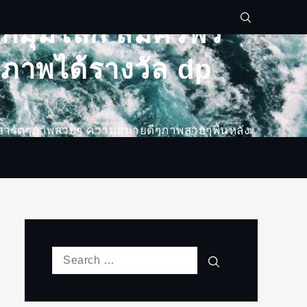
กมุมโลก สมัครฟรี
ภาพได้รางวัล dp
 อาร์ตๆภาพสวยๆ ความหมายดีๆภาพสวยๆพื้นหลัง
Search
Search
for: