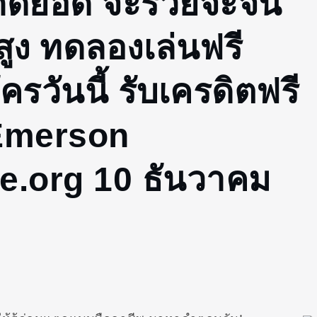
ำกัดยอด จะรวยจะจน
สูง ทดลองเล่นฟรี
รวันนี้ รับเครดิตฟรี
 Emerson
e.org 10 ธันวาคม