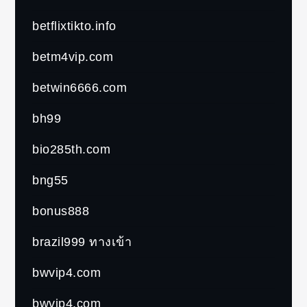
betflixtikto.info
betm4vip.com
betwin6666.com
bh99
bio285th.com
bng55
bonus888
brazil999 ทางเข้า
bwvip4.com
bwvip4.com