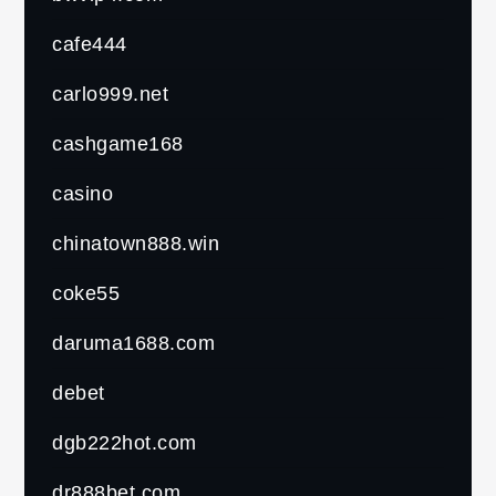
cafe444
carlo999.net
cashgame168
casino
chinatown888.win
coke55
daruma1688.com
debet
dgb222hot.com
dr888bet.com