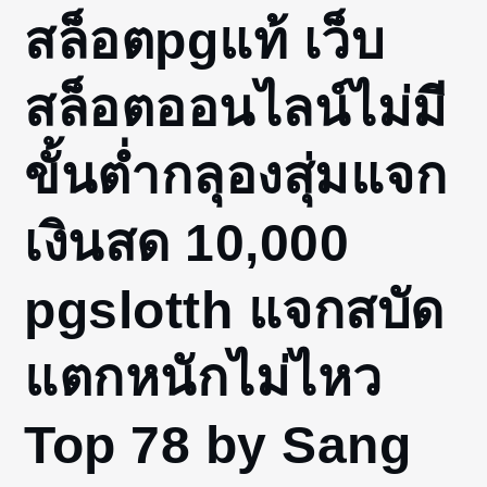
ไม่มีขั้นต่ำ
สล็อตpgแท้ เว็บ
กลุองสุ่ม
แจกเงินสด
สล็อตออนไลน์ไม่มี
10,000
pgslotth
แจกสบัด
ขั้นต่ำกลุองสุ่มแจก
แตกหนัก
ไม่ไหว Top
เงินสด 10,000
78 by
Sang
pgslotth.io
pgslotth แจกสบัด
แตกหนักไม่ไหว
Top 78 by Sang