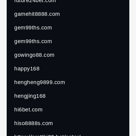
future24bet.com
gamehit8888.com
gem99ths.com
gem99ths.com
gowingo88.com
happy168
hengheng9899.com
hengjing168
hi6bet.com
hiso8888s.com