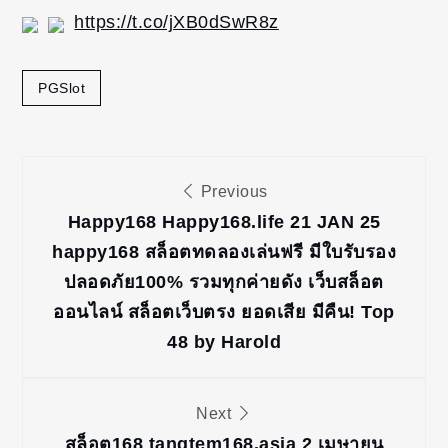
https://t.co/jXB0dSwR8z
PGSlot
แนะแนว
Previous
เรื่อง
Happy168 Happy168.life 21 JAN 25
happy168 สล็อตทดลองเล่นฟรี มีใบรับรอง
ปลอดภัย100% รวมทุกค่ายดัง เว็บสล็อต
ออนไลน์ สล็อตเว็บตรง ยอดเสีย มีคืน! Top
48 by Harold
Next
สล็อต168 tangtem168.asia 2 เมษายน