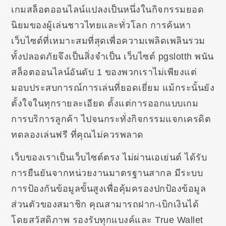
เกมสล็อตออนไลน์แปลงเป็นหนึ่งในกิจกรรมยอด
นิยมของผู้เล่นชาวไทยและทั่วโลก การค้นหา
เว็บไซต์ที่เหมาะสมที่สุดเพื่อความเพลิดเพลินรวม
ทั้งปลอดภัยจึงเป็นสิ่งจำเป็น เว็บไซต์ pgslotth พนัน
สล็อตออนไลน์อันดับ 1 ของพวกเราไม่เพียงแต่
มอบประสบการณ์การเล่นที่ยอดเยี่ยม แม้กระนั้นยัง
ตั้งใจในทุกรายละเอียด ตั้งแต่การออกแบบเกม
การบริการลูกค้า ไปจนกระทั่งกิจกรรมแจกเครดิต
ทดลองเล่นฟรี ที่คุณไม่ควรพลาด
เว็บของเราเป็นเว็บไซต์ตรง ไม่ผ่านเอเย่นต์ ได้รับ
การยืนยันจากหน่วยงานมาตรฐานสากล มีระบบ
การป้องกันข้อมูลขั้นสูงเพื่อคุ้มครองปกป้องข้อมูล
ส่วนตัวของสมาชิก คุณสามารถฝาก-เบิกเงินได้
โดยสวัสดิภาพ รองรับทุกแบงค์และ True Wallet