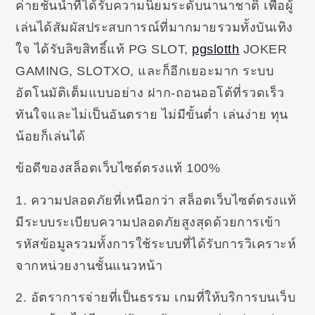
ค่ายชั้นนำที่ได้รับความนิยมระดับนานาชาติ เพื่อผู้
เล่นได้สัมผัสประสบการณ์ที่มากมายรวมทั้งบันเทิง
ใจ ได้รับลิขสิทธิ์แท้ PG SLOT,
pgslotth
JOKER
GAMING, SLOTXO, และก็อีกเยอะมาก ระบบ
อัตโนมัติเต็มแบบอย่าง ฝาก-ถอนออโต้ที่รวดเร็ว
ทันใจและไม่เป็นอันตราย ไม่มีขั้นต่ำ เล่นง่าย ทุน
น้อยก็เล่นได้
ข้อดีของสล็อตเว็บไซต์ตรงแท้ 100%
1. ความปลอดภัยที่เหนือกว่า สล็อตเว็บไซต์ตรงแท้
มีระบบระเบียบความปลอดภัยสูงสุดด้วยการเข้า
รหัสข้อมูลรวมทั้งการใช้ระบบที่ได้รับการวิเคราะห์
จากหน่วยงานชั้นแนวหน้า
2. อัตราการจ่ายที่เป็นธรรม เกมที่ให้บริการบนเว็บ