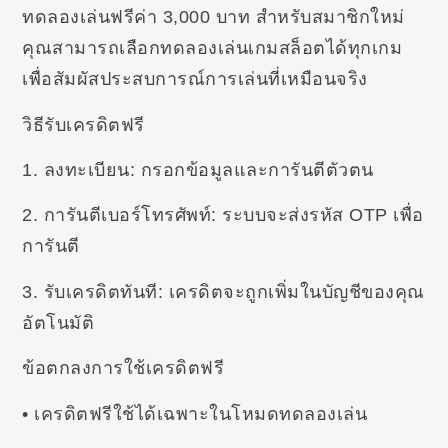
ทดลองเล่นฟรีค่า 3,000 บาท สำหรับสมาชิกใหม่
คุณสามารถเลือกทดลองเล่นเกมสล็อตได้ทุกเกม
เพื่อสัมผัสประสบการณ์การเล่นที่เหมือนจริง
วิธีรับเครดิตฟรี
1. ลงทะเบียน: กรอกข้อมูลและการันตีตัวตน
2. การันตีเบอร์โทรศัพท์: ระบบจะส่งรหัส OTP เพื่อ
การันตี
3. รับเครดิตทันที: เครดิตจะถูกเพิ่มในบัญชีของคุณ
อัตโนมัติ
ข้อตกลงการใช้เครดิตฟรี
• เครดิตฟรีใช้ได้เฉพาะในโหมดทดลองเล่น