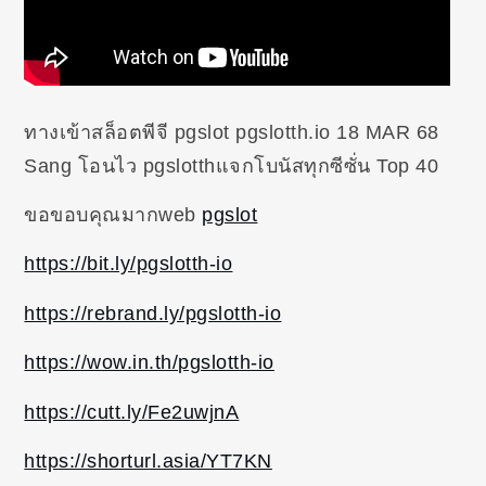
ทางเข้าสล็อตพีจี pgslot pgslotth.io 18 MAR 68
Sang โอนไว pgslotthแจกโบนัสทุกซีซั่น Top 40
ขอขอบคุณมากweb
pgslot
https://bit.ly/pgslotth-io
https://rebrand.ly/pgslotth-io
https://wow.in.th/pgslotth-io
https://cutt.ly/Fe2uwjnA
https://shorturl.asia/YT7KN