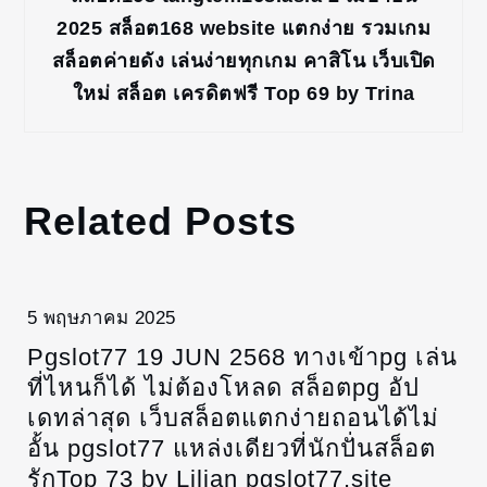
2025 สล็อต168 website แตกง่าย รวมเกม
สล็อตค่ายดัง เล่นง่ายทุกเกม คาสิโน เว็บเปิด
ใหม่ สล็อต เครดิตฟรี Top 69 by Trina
Related Posts
5 พฤษภาคม 2025
Pgslot77 19 JUN 2568 ทางเข้าpg เล่น
ที่ไหนก็ได้ ไม่ต้องโหลด สล็อตpg อัป
เดทล่าสุด เว็บสล็อตแตกง่ายถอนได้ไม่
อั้น pgslot77 แหล่งเดียวที่นักปั่นสล็อต
รักTop 73 by Lilian pgslot77.site