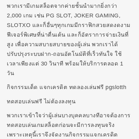
พวกเรามีเกมสล็อตจากค่ายชั้นนำมากยิ่งกว่า
2,000 เกม เช่น PG SLOT, JOKER GAMING,
SLOTXO และก็อื่นๆทุกเกมมีกราฟิกสวยสดงดงาม
ฟีเจอร์พิเศษที่น่าตื่นเต้น และก็อัตราการจ่ายเงินที่
สูง เพื่อความสบายสบายของผู้เล่น พวกเราได้
ปรับปรุงระบบฝาก-ถอนอัตโนมัติที่เร็วทันใจ ใช้
เวลาเพียงแต่ 30 วินาที พร้อมให้บริการตลอด 1
วัน
กิจกรรมเด็ด แจกเครดิต ทดลองเล่นฟรี pgslotth
ทดสอบเล่นฟรี ไม่ต้องลงทุน
พวกเราเข้าใจว่าผู้เล่นบางบุคคลบางทีอาจต้องการ
ทดสอบเล่นเกมสล็อตก่อนจะมีการลงทุนจริง
เพราะเหตุนี้เราจึงจัดงานกิจกรรมแจกเครดิต