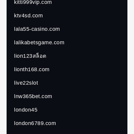
kitti999vip.com
ktv4sd.com
lala55-casino.com
lalikabetsgame.com
lion123สล็อต
lionth168.com
live22slot
lnw365bet.com
london45
london6789.com