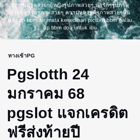
เท่ๆรูปภาพสวยๆผู้หญิงรูปภาพสวยๆ น่ารักๆรูปภาพ
สวยๆ อาร์ตๆภาพสวยๆ ความหมายดีๆภาพสวยๆพื้น
หลัง dp bbm air mata kesedihan picture bbm galau
dp bbm doa untuk ibu
Home
ทางเข้าPG
ทาง
Pgslotth 24
เข้าpg
Pgslotth
24
มกราคม 68
มกราคม
68 pgslot
pgslot แจกเครดิต
แจกเครดิต
ฟรีส่งท้ายปี
สล็อตpgแท้
ฟรีส่งท้ายปี
เว็บสล็อต
ออนไลน์