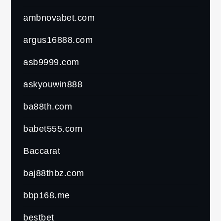
ambnovabet.com
argus16888.com
asb9999.com
askyouwin888
ba88th.com
babet555.com
Baccarat
baj88thbz.com
bbp168.me
bestbet