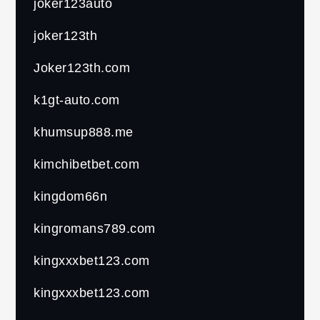
joker123auto
joker123th
Joker123th.com
k1gt-auto.com
khumsup888.me
kimchibetbet.com
kingdom66n
kingromans789.com
kingxxxbet123.com
kingxxxbet123.com