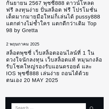
กันยายน 2567 พุซซี่888 ดาวน์โหลด
ฟรี ลงทุนง่าย ปั่นสล็อต ฟรี โปรโมชั่น
เด็ดมากมายมือใหม่ก็เล่นได้ pussy888
แตกต่างไม่ซ้ำใคร แตกดีกว่าเดิม Top
98 by Gretta
2 พฤษภาคม 2025
สล็อตพุซซี่ เว็บสล็อตออนไลน์ที่ 1 ใน
ดวงใจนักลงทุน เว็บสล็อตแท้ หมุนกงล้อ
รับโชคใหญ่รองรับแอนดรอยด์ และ
IOS พุซซี่888 เล่นง่าย ถอนได้ด้วย
ตนเอง 20 MAY 2025
Search