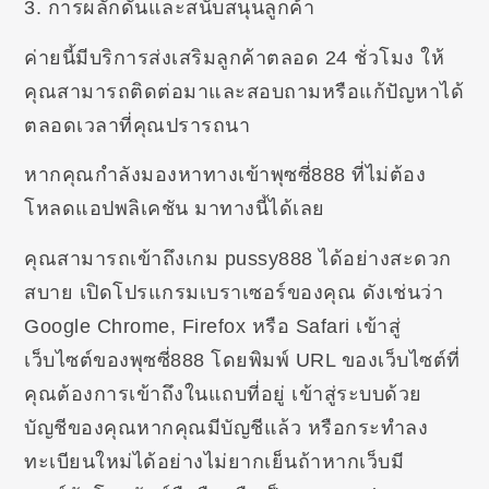
3. การผลักดันและสนับสนุนลูกค้า
ค่ายนี้มีบริการส่งเสริมลูกค้าตลอด 24 ชั่วโมง ให้
คุณสามารถติดต่อมาและสอบถามหรือแก้ปัญหาได้
ตลอดเวลาที่คุณปรารถนา
หากคุณกำลังมองหาทางเข้าพุซซี่888 ที่ไม่ต้อง
โหลดแอปพลิเคชัน มาทางนี้ได้เลย
คุณสามารถเข้าถึงเกม pussy888 ได้อย่างสะดวก
สบาย เปิดโปรแกรมเบราเซอร์ของคุณ ดังเช่นว่า
Google Chrome, Firefox หรือ Safari เข้าสู่
เว็บไซต์ของพุซซี่888 โดยพิมพ์ URL ของเว็บไซต์ที่
คุณต้องการเข้าถึงในแถบที่อยู่ เข้าสู่ระบบด้วย
บัญชีของคุณหากคุณมีบัญชีแล้ว หรือกระทำลง
ทะเบียนใหม่ได้อย่างไม่ยากเย็นถ้าหากเว็บมี