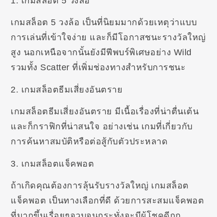
1. เกมสล็อต 5 วงล้อ
เกมสล็อต 5 วงล้อ เป็นที่นิยมมากด้วยเหตุว่าแบบ
การเล่นที่เข้าใจง่าย และก็มีโอกาสชนะรางวัลใหญ่
สูง นอกเหนือจากนั้นยังมีฟีพบร์พิเศษอย่าง Wild
รวมทั้ง Scatter ที่เพิ่มช่องทางสำหรับการชนะ
2. เกมสล็อตธีมเสี่ยงอันตราย
เกมสล็อตธีมเสี่ยงอันตราย มีเนื้อเรื่องที่น่าตื่นเต้น
และก็กราฟิกที่น่าสนใจ อย่างเช่น เกมที่เกี่ยวกับ
การค้นหาสมบัติหรือต่อสู้กับตัวประหลาด
3. เกมสล็อตแจ็คพอต
ถ้าเกิดคุณต้องการลุ้นรับรางวัลใหญ่ เกมสล็อต
แจ็คพอต เป็นทางเลือกที่ดี ด้วยการสะสมแจ็คพอต
ที่มากขึ้นเรื่อยๆจวบจนกระทั่งจะมีผู้โชคดีถูก