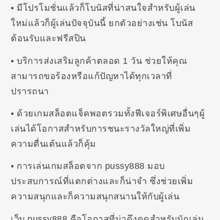
• มีโปรโมชั่นแล้วก็โบนัสที่น่าสนใจสำหรับผู้เล่น
ใหม่แล้วก็ผู้เล่นปัจจุบันนี้ ยกตัวอย่างเช่น โบนัส
ต้อนรับและฟรีสปิน
• บริการส่งเสริมลูกค้าตลอด 1 วัน ช่วยให้คุณ
สามารถขอร้องหรือแก้ปัญหาได้ทุกเวลาที่
ปรารถนา
• ด้วยเกมสล็อตแจ็คพอตรวมทั้งฟีเจอร์พิเศษอื่นๆผู้
เล่นได้โอกาสสำหรับการชนะรางวัลใหญ่ที่เพิ่ม
ความตื่นเต้นแล้วก็คุ้ม
• การเล่นเกมสล็อตจาก pussy888 มอบ
ประสบการณ์ที่แตกต่างและก็น่าจำ ซึ่งช่วยเพิ่ม
ความสนุกและก็ความสนุกสนานให้กับผู้เล่น
เว็บ pussy888 คือโอกาสที่น่าดึงดูดสำหรับนักเล่น