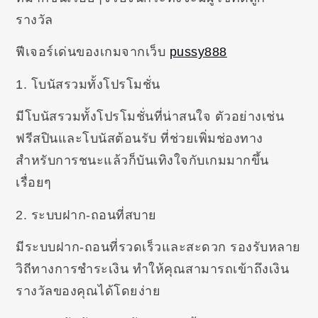
รางวัล
ฟีเจอร์เด่นของเกมจากเว็บ
pussy888
1. โบนัสรวมทั้งโปรโมชั่น
มีโบนัสรวมทั้งโปรโมชั่นที่น่าสนใจ ตัวอย่างเช่น
ฟรีสปินและโบนัสต้อนรับ ที่ช่วยเพิ่มช่องทาง
สำหรับการชนะแล้วก็บันเทิงใจกับเกมมากขึ้น
เรื่อยๆ
2. ระบบฝาก-ถอนที่สบาย
มีระบบฝาก-ถอนที่รวดเร็วและสะดวก รองรับหลาย
วิถีทางการชำระเงิน ทำให้คุณสามารถเข้าถึงเงิน
รางวัลของคุณได้โดยง่าย