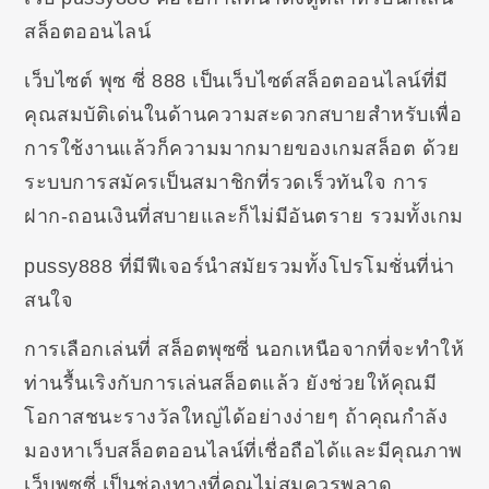
สล็อตออนไลน์
เว็บไซต์ พุซ ซี่ 888 เป็นเว็บไซต์สล็อตออนไลน์ที่มี
คุณสมบัติเด่นในด้านความสะดวกสบายสำหรับเพื่อ
การใช้งานแล้วก็ความมากมายของเกมสล็อต ด้วย
ระบบการสมัครเป็นสมาชิกที่รวดเร็วทันใจ การ
ฝาก-ถอนเงินที่สบายและก็ไม่มีอันตราย รวมทั้งเกม
pussy888 ที่มีฟีเจอร์นำสมัยรวมทั้งโปรโมชั่นที่น่า
สนใจ
การเลือกเล่นที่ สล็อตพุซซี่ นอกเหนือจากที่จะทำให้
ท่านรื้นเริงกับการเล่นสล็อตแล้ว ยังช่วยให้คุณมี
โอกาสชนะรางวัลใหญ่ได้อย่างง่ายๆ ถ้าคุณกำลัง
มองหาเว็บสล็อตออนไลน์ที่เชื่อถือได้และมีคุณภาพ
เว็บพุซซี่ เป็นช่องทางที่คุณไม่สมควรพลาด