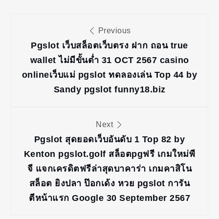
แนะแนว
Previous
เรื่อง
Pgslot เว็บสล็อตเว็บตรง ฝาก ถอน true
wallet ไม่มีขั้นต่ำ 31 OCT 2567 casino
onlineเว็บแม่ pgslot ทดลองเล่น Top 44 by
Sandy pgslot funny18.biz
Next
Pgslot สุดยอดเว็บอันดับ 1 Top 82 by
Kenton pgslot.golf สล็อตpgฟรี เกมใหม่พี
จี แจกเครดิตฟรีล่าสุดบาคาร่า เกมคาสิโน
สล็อต ยิงปลา ป๊อกเด้ง หวย pgslot การัน
ตีหน้าแรก Google 30 September 2567