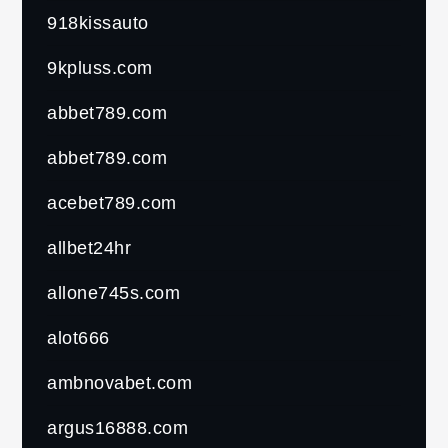
918kissauto
9kpluss.com
abbet789.com
abbet789.com
acebet789.com
allbet24hr
allone745s.com
alot666
ambnovabet.com
argus16888.com