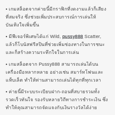
• เกมสล็อตจากค่ายนี้มีกราฟิกที่งดงามแล้วก็เสียง
ที่สมจริง ซึ่งช่วยเพิ่มประสบการณ์การเล่นให้
บันเทิงใจเพิ่มขึ้น
• มีฟีเจอร์พิเศษได้แก่ Wild,
pussy888
Scatter,
แล้วก็โบนัสฟรีสปินที่ช่วยเพิ่มช่องทางในการชนะ
และก็สร้างความระทึกใจในการเล่น
• เกมสล็อตจาก Pussy888 สามารถเล่นได้บน
เครื่องมือหลากหลาย อย่างเช่น สมาร์ทโฟนและ
แท็บเล็ต ทำให้ท่านสามารถเล่นได้ทุกที่ทุกเวลา
• ค่ายนี้มีระบบระเบียบฝาก-ถอนที่สบายรวมทั้ง
รวดเร็วทันใจ รองรับหลายวิถีทางการชำระเงิน ซึ่ง
ทำให้คุณสามารถจัดแจงกับเงินรางวัลได้ง่าย