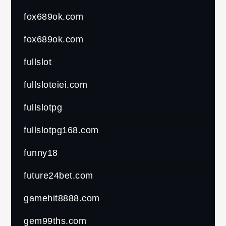
fox689ok.com
fox689ok.com
fullslot
fullsloteiei.com
fullslotpg
fullslotpg168.com
funny18
future24bet.com
gamehit8888.com
gem99ths.com