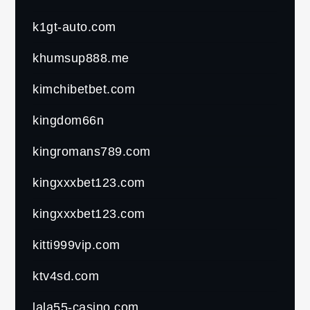
k1gt-auto.com
khumsup888.me
kimchibetbet.com
kingdom66n
kingromans789.com
kingxxxbet123.com
kingxxxbet123.com
kitti999vip.com
ktv4sd.com
lala55-casino.com