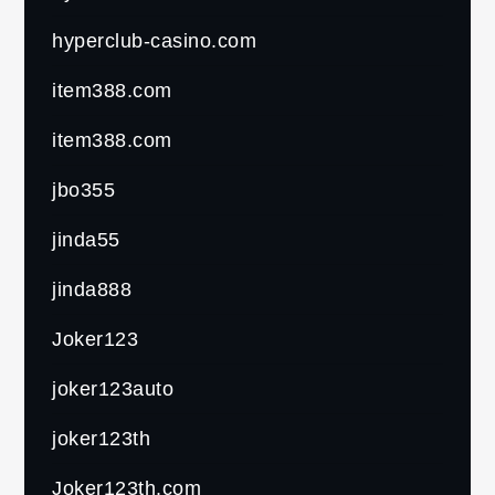
hyperclub-casino.com
item388.com
item388.com
jbo355
jinda55
jinda888
Joker123
joker123auto
joker123th
Joker123th.com