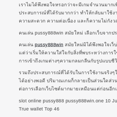
เราไมได้พึงพอใจหรอกว่าจะมีเกมจำนวนมากเพ
ประสบการณ์ที่ได้รับมากกว่า ทำให้กลับมาใช้งา
ความสะดวก ความต่อเนื่อง และก็ความไม่กังว
คนเล่น pussy888win สมัยใหม่ เลือกเว็บจาก
คนเล่น
pussy888win
สมัยใหม่มิได้พึงพอใจเว
แต่ว่าเริ่มให้ความใส่ใจกับสิ่งที่พบระหว่างกา
การเข้าถึงเกมต่างๆความกลมกลืนกับรูปแบบชี
รวมถึงประสบการณ์ที่ได้รับในการใช้งานจริงๆใน
ได้อย่างพอดี ปริมาณเกมก็กลายเป็นส่วนใดส่วน
ต่อการเลือกเว็บไซต์มากมายเหมือนแต่ก่อนอีก
slot online pussy888 pussy888win.one 10 Jul
True wallet Top 46