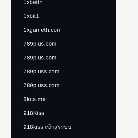
1xbetth
1xbit1
1xgameth.com
789plus.com
789plus.com
789pluss.com
789pluss.com
8lots.me
918Kiss
918kiss เข้าสู่ระบบ