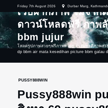
Skip
Friday 7th August 2026
Durbar Marg, Kathmand
to
เว็บฝากภาพ ไม่จำกั
content
ดาวน์โหลดฟรี ภาพล
bbm jujur
โหลดรูปภาพสวยๆฟรีภาพสวยๆ ธรรมชาติภาพสวยๆเ
dp bbm air mata kesedihan picture bbm galau 
Home
PUSSY888WIN
pussy888win
Pussy888win pu
Pussy888win
pussy888win.one
29 สิงหา 69