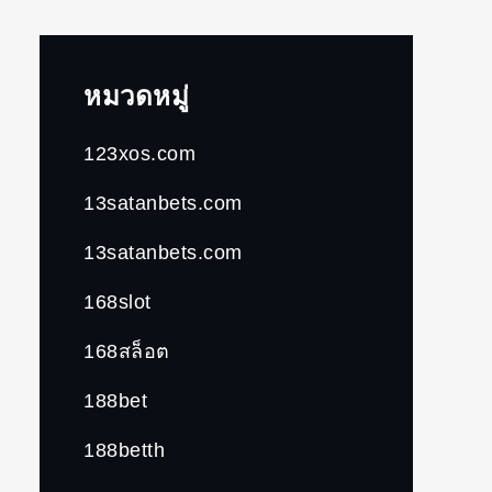
หมวดหมู่
123xos.com
13satanbets.com
13satanbets.com
168slot
168สล็อต
188bet
188betth