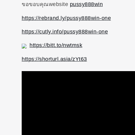
ขอขอบคุณwebsite
pussy888win
https://rebrand.ly/pussy888win-one
https://cutly.info/pussy888win-one
https://bitt.to/nwtmsk
https://shorturl.asia/zYt63