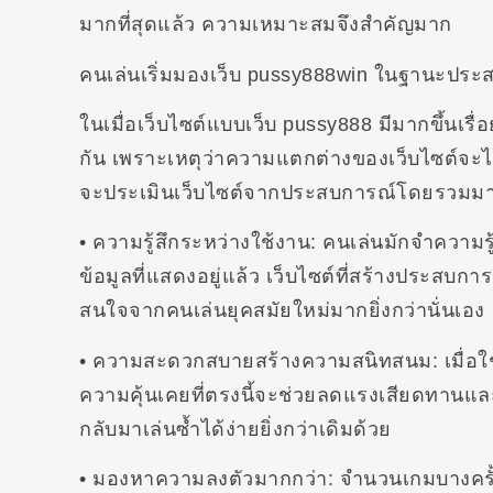
มากที่สุดแล้ว ความเหมาะสมจึงสำคัญมาก
คนเล่นเริ่มมองเว็บ pussy888win ในฐานะประส
ในเมื่อเว็บไซต์แบบเว็บ pussy888 มีมากขึ้นเร
กัน เพราะเหตุว่าความแตกต่างของเว็บไซต์จะไม
จะประเมินเว็บไซต์จากประสบการณ์โดยรวมมาก
• ความรู้สึกระหว่างใช้งาน: คนเล่นมักจำความรู้ส
ข้อมูลที่แสดงอยู่แล้ว เว็บไซต์ที่สร้างประสบก
สนใจจากคนเล่นยุคสมัยใหม่มากยิ่งกว่านั่นเอง
• ความสะดวกสบายสร้างความสนิทสนม: เมื่อใช้งา
ความคุ้นเคยที่ตรงนี้จะช่วยลดแรงเสียดทานและ
กลับมาเล่นซ้ำได้ง่ายยิ่งกว่าเดิมด้วย
• มองหาความลงตัวมากกว่า: จำนวนเกมบางคร