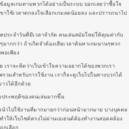
ยงข้อมูลเกมตามพวกได้อย่างเป็นระบบ บอกเลยว่าซื้อใจ
กเขาใช้เวลาตกลงใจเลือกเกมลดน้อยลง และปรารถนาไป
ิตประจำวันที่มีเวลาจำกัด คนเล่นสมัยใหม่ให้คุณค่ากับ
ิงๆมากกว่า ถ้าเกิดจำต้องเสียเวลาค้นหาเกมนานๆพวก
็พอเพียง
งง่าย เราจะคิดว่าเว็บเข้าใจความอยากได้ของพวกเรา
พรวมสำหรับการใช้งาน เราก็จะดูเว็บไปในทางบวกได้
ยาวได้อีกด้วย
ามประพฤติของคนเล่นมากขึ้น
การนำไปใช้งานที่มากมายกว่าก่อนหน้ามากมาย บางบุคคล
ๆทำให้เว็บไซต์ตรงไม่ผ่านเอเย่นต์ต้องทำงานสอดคล้อง
ถูกเลือก