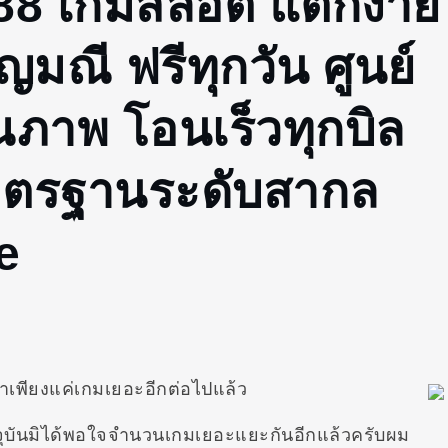
88 เกมสล็อต แตกง่าย
มณี ฟรีทุกวัน ศูนย์
ภาพ โอนเร็วทุกบิล
าตรฐานระดับสากล
e
าเพียงแค่เกมเยอะอีกต่อไปแล้ว
จุบันมิได้พอใจจำนวนเกมเยอะแยะกันอีกแล้วครับผม