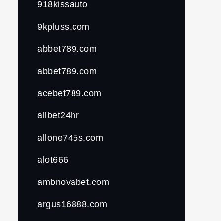
918kissauto
9kpluss.com
abbet789.com
abbet789.com
acebet789.com
allbet24hr
allone745s.com
alot666
ambnovabet.com
argus16888.com