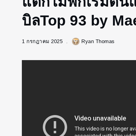
แตกไม่พักเริ่มต้น
ssc915
เกมแตก
บิลTop 93 by Ma
ไม่พัก
เริ่มต้น
แค่ 1
บาทรับ
1 กรกฎาคม 2025
Ryan Thomas
จริงทุก
บิลTop
93 by
Mae