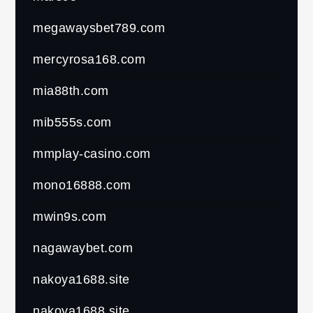
megawaysbet789.com
mercyrosa168.com
mia88th.com
mib555s.com
mmplay-casino.com
mono16888.com
mwin9s.com
nagawaybet.com
nakoya1688.site
nakoya1688.site