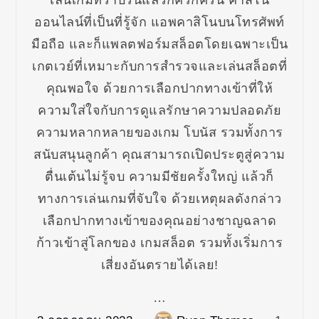
เล่นเกมที่ราบรื่นแล้วก็ครึกครื้น คาสิโน
ออนไลน์ที่เป็นที่รู้จัก แอพคาสิโนบนโทรศัพท์
มือถือ และก็แพลตฟอร์มสล็อตโดยเฉพาะเป็น
เกตเวย์ที่เหมาะกับการสำรวจและเล่นสล็อตที่
คุณพอใจ ด้วยการเลือกปากทางเข้าที่ให้
ความใส่ใจกับการดูแลรักษาความปลอดภัย
ความหลากหลายของเกม โบนัส รวมทั้งการ
สนับสนุนลูกค้า คุณสามารถเปิดประตูสู่ความ
ตื่นเต้นไม่รู้จบ ความมีชัยครั้งใหญ่ แล้วก็
ทางการเล่นเกมที่จับใจ ด้วยเหตุผลดังกล่าว
เลือกปากทางเข้าของคุณอย่างชาญฉลาด
ก้าวเข้าสู่โลกของ เกมสล็อต รวมทั้งเริ่มการ
เสี่ยงอันตรายได้เลย!
…