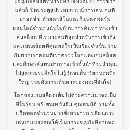
ผจญภัยสล็อตที่น่าระทึกใจหรือยัง? ก้าวขวา
แล้วก็เปิดประตูสู่ประสบการณ์การเล่นเกมที่
น่าจดจำ! ด้วยคาสิโนและก็แพลตฟอร์ม
ออนไลน์จำนวนนับไม่ถ้วน การค้นหา ทางเข้า
เล่นสล็อต ที่เหมาะสมที่สุดสำหรับการเข้าถึง
และเล่นสล็อตที่คุณพอใจเป็นเรื่องจำเป็น ร่วม
กับพวกเราตอนที่เราตรวจโลกแห่งเกมสล็อต
และศึกษาค้นพบปากทางเข้าชั้นนำที่จะนำคุณ
ไปสู่ความระทึกใจไม่รู้จักจบสิ้น ชัยชนะครั้ง
ใหญ่ รวมทั้งการเดินทางของเกมที่จับใจ!
โลกของเกมสล็อตเต็มไปด้วยความน่าจะเป็น
ที่ไม่รู้จบ พรีเซนเทชั่นธีม คุณสมบัติ รวมทั้ง
แจ็คพอตจำนวนมากซึ่งสามารถเปลี่ยนการ
เล่นเกมของคุณให้เป็นการผจญภัยที่ยากจะ