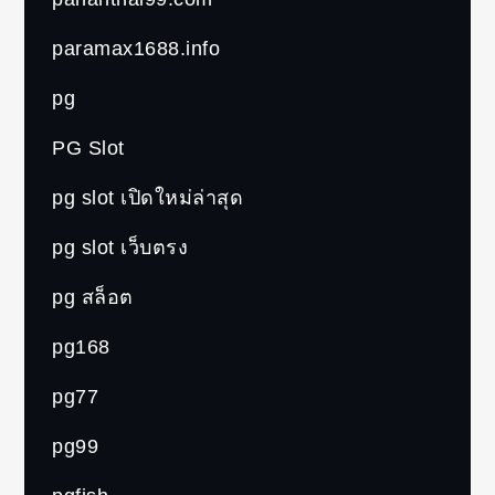
paramax1688.info
pg
PG Slot
pg slot เปิดใหม่ล่าสุด
pg slot เว็บตรง
pg สล็อต
pg168
pg77
pg99