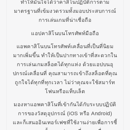
ทำให้มั่นใจได้ว่าคาสิโนปฏิบัติการตาม
มาตรฐานที่เข้มงวดรวมทั้งมอบประสบการณ์
การเล่นเกมที่น่าเชื่อถือ
แอปคาสิโนบนโทรศัพท์มือถือ
แอพคาสิโนบนโทรศัพท์เคลื่อนที่เป็นที่นิยม
มากเพิ่มขึ้น ทำให้เป็นปากทางเข้าที่สะดวกใน
การเล่นเกมสล็อตได้ทุกแห่ง ด้วยแอปบนอุ
ปกรณ์เคลื่อนที่ คุณสามารถเข้าถึงสล็อตที่คุณ
ถูกใจได้ทุกที่ทุกเวลา ไม่ว่าคุณจะใช้สมาร์ท
โฟนหรือแท็บเล็ต
มองหาแอพคาสิโนที่เข้ากันได้กับระบบปฏิบัติ
การของวัสดุอุปกรณ์ (iOS หรือ Android)
และก็เสนออินเทอร์เฟซที่ใช้งานง่ายเพื่อการชี้