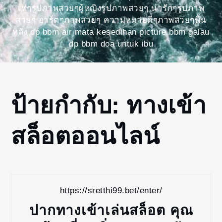
เท่ๆรูปภาพสวยๆผู้หญิงรูปภาพสวยๆ น่ารักๆรูปภาพ
สวยๆ อาร์ตๆภาพสวยๆ ความหมายดีๆภาพสวยๆพื้น
หลัง dp bbm air mata kesedihan picture bbm galau
dp bbm doa untuk ibu
Home
ป้ายกำกับ:
ทางเข้า
ทางเข้า
สล็อต
สล็อตออนไลน์
ออนไลน์
https://sretthi99.bet/enter/
ปากทางเข้าเล่นสล็อต คุณ