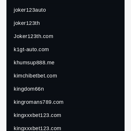
joker123auto
joker123th
Joker123th.com
k1gt-auto.com
khumsup888.me
kimchibetbet.com
kingdom66n
kingromans789.com
kingxxxbet123.com
kingxxxbet123.com