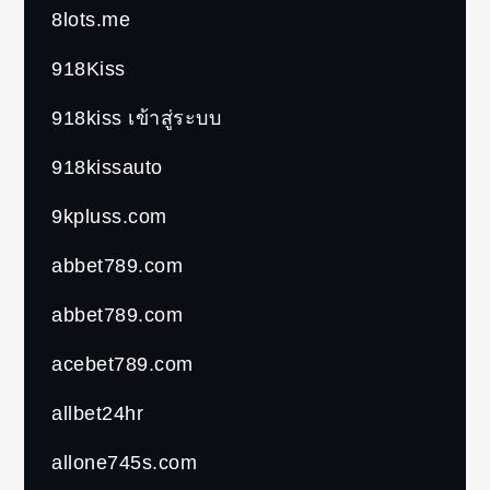
8lots.me
918Kiss
918kiss เข้าสู่ระบบ
918kissauto
9kpluss.com
abbet789.com
abbet789.com
acebet789.com
allbet24hr
allone745s.com