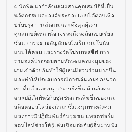
4.นักพัฒนากำลังผสมผสานคุณสมบัติที่เป็น
นวัตกรรมและองค์ประกอบแบบโต้ตอบเพื่อ
ปรับปรุงการเล่นเกมและดึงดูดผู้เล่น
คุณสมบัติเหล่านี้อาจรวมถึงวงล้อแบบเรียง
ซ้อน การขยายสัญลักษณ์เสริม เกมโบนัส
แบบโต้ตอบ และรางวัล
โปรเกรสซีฟ
การ
รวมองค์ประกอบตามทักษะและแง่มุมของ
เกมเข้าด้วยกันทำให้ผู้เล่นมีส่วนร่วมมากขึ้น
และทำให้ประสบการณ์การเล่นเกมของพวก
เขาดื่มด่ำและสนุกสนานยิ่งขึ้น ด้านสังคม
และปฏิสัมพันธ์กับชุมชนการเพิ่มขึ้นของเกม
สล็อตออนไลน์ยังนำมาซึ่งแง่มุมทางสังคม
และการมีปฏิสัมพันธ์กับชุมชน แพลตฟอร์ม
ออนไลน์ช่วยให้ผู้เล่นเชื่อมต่อกับผู้อื่นผ่านฟัง