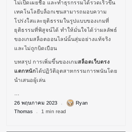
ไม่เปิดเผยชื่อ และทำธุรกรรมได้รวดเร็วขึ้น
เทคโนโลยีบล็อกเชนสามารถมอบความ
โปร่งใสและยุติธรรมในรูปแบบของเกมที่
ยุติธรรมที่พิสูจน์ได้ ทำให้มั่นใจได้ว่าผลลัพธ์
ของเกมสล็อตออนไลน์นั้นสุ่มอย่างแท้จริง
และไม่ถูกบิดเบือน
บทสรุป การเพิ่มขึ้นของเกม
สล็อตเว็บตรง
แตกหนัก
ได้ปฏิวัติอุตสาหกรรมการพนันโดย
นำเสนอผู้เล่น
…
26 พฤษภาคม 2023
Ryan
Thomas
1 min read