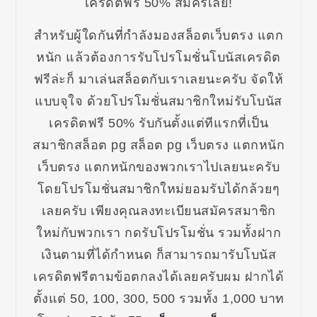
เครดิตฟรี 50% สมัครเลย!
สำหรับผู้ใดกันที่กำลังมองสล็อตเว็บตรง แตก
หนัก แล้วต้องการรับโปรโมชั่นโบนัสเครดิต
ฟรีล่ะก็ มาเล่นสล็อตกับเราเลยนะครับ จัดให้
แบบจุใจ ด้วยโปรโมชั่นสมาชิกใหม่รับโบนัส
เครดิตฟรี 50% รับกันตั้งแต่ทีแรกที่เป็น
สมาชิกสล็อต pg สล็อต pg เว็บตรง แตกหนัก
เว็บตรง แตกหนักของพวกเราไปเลยนะครับ
โดยโปรโมชั่นสมาชิกใหม่ยอมรับได้กล้วยๆ
เลยครับ เพียงคุณลงทะเบียนสมัครสมาชิก
ใหม่กับพวกเรา กดรับโปรโมชั่น รวมทั้งฝาก
เงินตามที่ได้กำหนด ก็สามารถมารับโบนัส
เครดิตฟรีตามข้อตกลงได้เลยครับผม ฝากได้
ตั้งแต่ 50, 100, 300, 500 รวมทั้ง 1,000 บาท