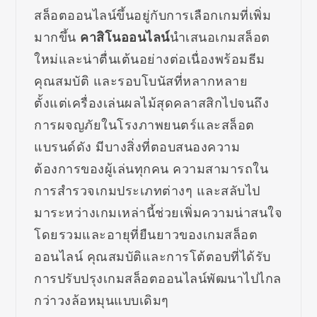
สล็อตออนไลน์ขึ้นอยู่กับการเลือกเกมที่เพิ่ม
มากขึ้น
คาสิโนออนไลน์
นำเสนอเกมสล็อต
ใหม่และน่าตื่นเต้นอย่างต่อเนื่องพร้อมธีม
คุณสมบัติ และรอบโบนัสที่หลากหลาย
ตั้งแต่เครื่องเล่นผลไม้สุดคลาสสิกไปจนถึง
การผจญภัยในโรงภาพยนตร์และสล็อต
แบรนด์ดัง มีบางสิ่งที่ตอบสนองความ
ต้องการของผู้เล่นทุกคน ความสามารถใน
การสำรวจเกมประเภทต่างๆ และสลับไป
มาระหว่างเกมเหล่านี้ช่วยเพิ่มความน่าสนใจ
โดยรวมและอายุที่ยืนยาวของเกมสล็อต
ออนไลน์ คุณสมบัติและการโต้ตอบที่ได้รับ
การปรับปรุงเกมสล็อตออนไลน์พัฒนาไปไกล
กว่าวงล้อหมุนแบบเดิมๆ