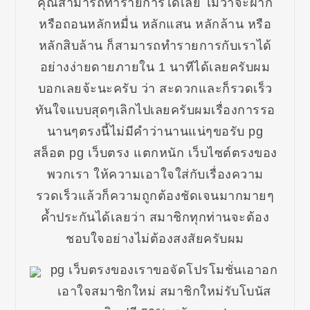
คุณสามารถทำรายการได้เลย ไม่ว่าจะฝาก
หรือถอนหลักหมื่น หลักแสน หลักล้าน หรือ
หลักสิบล้าน ก็สามารถทำรายการกับเราได้
อย่างง่ายดายภายใน 1 นาทีได้เลยครับผม
บอกเลยจ้ะนะครับ ว่า สะดวกและก็รวดเร็ว
ทันใจแบบสุดๆเลิกไปเลยครับผมเรื่องการรอ
นานๆตรงนี้ไม่มีคำว่านานแน่ๆขอรับ pg
สล็อต pg เว็บตรง แตกหนัก เว็บไซต์ตรงของ
พวกเรา ให้ความเอาใจใส่กับเรื่องความ
รวดเร็วแล้วก็ความถูกต้องชัดเจนมากมายๆ
ค้ำประกันได้เลยว่า สมาชิกทุกท่านจะต้อง
ชอบใจอย่างไม่ต้องสงสัยครับผม
pg เว็บตรงของเราขอจัดโปรโมชั่นเอาอก
เอาใจสมาชิกใหม่ สมาชิกใหม่รับโบนัส