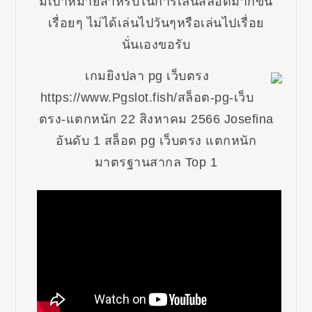
มีเป้าหมายสำหรับในการเล่นสล็อตมากขึ้น
เรื่อยๆ ไม่ได้เล่นไปวันๆหรือเล่นไปเรื่อย
นั่นเองขอรับ
เกมยิงปลา pg เว็บตรง
https://www.Pgslot.fish/สล็อต-pg-เว็บ
ตรง-แตกหนัก 22 สิงหาคม 2566 Josefina
อันดับ 1 สล็อต pg เว็บตรง แตกหนัก
มาตรฐานสากล Top 1