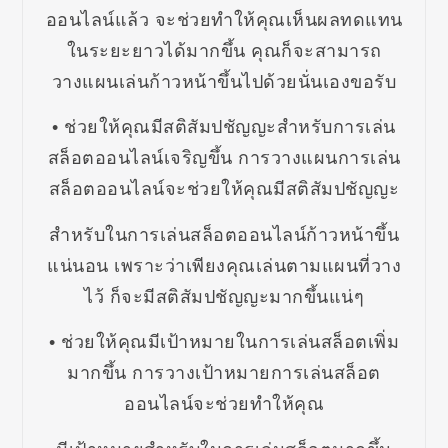
ออนไลน์แล้ว จะช่วยทำให้คุณเห็นผลทดแทน
ในระยะยาวได้มากขึ้น คุณก็จะสามารถ
วางแผนเล่นก้าวหน้าขึ้นไปด้วยนั่นเองขอรับ
• ช่วยให้คุณมีสติสัมปชัญญะสำหรับการเล่น
สล็อตออนไลน์เจริญขึ้น การวางแผนการเล่น
สล็อตออนไลน์จะช่วยให้คุณมีสติสัมปชัญญะ
สำหรับในการเล่นสล็อตออนไลน์ก้าวหน้าขึ้น
แน่นอน เพราะว่าเพียงคุณเล่นตามแผนที่วาง
ไว้ ก็จะมีสติสัมปชัญญะมากขึ้นแน่ๆ
• ช่วยให้คุณมีเป้าหมายในการเล่นสล็อตเพิ่ม
มากขึ้น การวางเป้าหมายการเล่นสล็อต
ออนไลน์จะช่วยทำให้คุณ