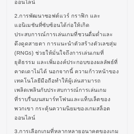
ออนไลน์
2.การพัฒนาซอฟต์แวร์ กราฟิก และ
แอนิเมชันที่ซับซ้อนได้ก่อให้เกิด
ประสบการณ์การเล่นเกมที่ชวนดื่มด่ำและ
ดึงดูดสายตา การแนะนำตัวสร้างตัวเลขสุ่ม
(RNGs) ช่วยให้มั่นใจถึงการเล่นเกมที่
ยุติธรรม และเพิ่มองค์ประกอบของผลลัพธ์ที่
คาดเดาไม่ได้ นอกจากนี้ ความก้าวหน้าของ
เทคโนโลยีมือถือทำให้ผู้เล่นสามารถ
เพลิดเพลินกับประสบการณ์การเล่นเกม
ที่ราบรื่นบนสมาร์ทโฟนและแท็บเล็ตของ
พวกเขา กระตุ้นความนิยมของเกมสล็อต
ออนไลน์
3.การเลือกเกมที่หลากหลายอนาคตของเกม