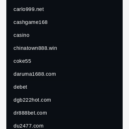
carlo999.net
cashgame168
casino
chinatown888.win
coke55
daruma1688.com
debet
dgb222hot.com
dr888bet.com
du2477.com