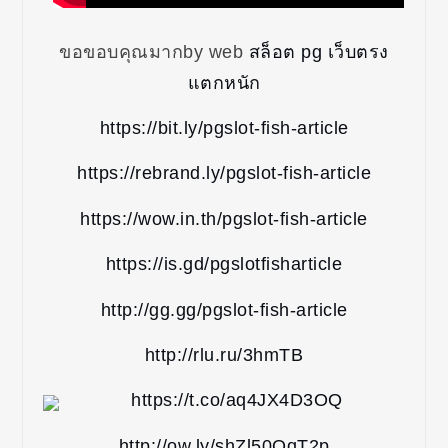
ขอขอบคุณมากby web
สล็อต pg เว็บตรง
แตกหนัก
https://bit.ly/pgslot-fish-article
https://rebrand.ly/pgslot-fish-article
https://wow.in.th/pgslot-fish-article
https://is.gd/pgslotfisharticle
http://gg.gg/pgslot-fish-article
http://rlu.ru/3hmTB
https://t.co/aq4JX4D3OQ
http://ow.ly/shZl50OqT2p