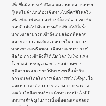
เพิ่มขึ้นคือการเข้าถึงและความสะดวกสบาย
ผู้เล่นไม่จำเป็นต้องเดินทางไปที่
คาสิโน
จริง
เพื่อเพลิดเพลินกับเครื่องสล็อตที่พวกเขาชื่น
ชอบอีกต่อไป ด้วยการคลิกเพียงไม่กี่ครั้ง
พวกเขาสามารถเข้าถึงเกมสล็อตที่หลาก
หลายจากความสะดวกสบายในบ้านของ
พวกเขาเองหรือขณะเดินทางผ่านอุปกรณ์
มือถือ การเข้าถึงนี้ได้เปิดโลกใบใหม่แห่ง
โอกาสสำหรับผู้เล่น ขจัดข้อจำกัดทาง
ภูมิศาสตร์และช่วยให้พวกเขาดื่มด่ำกับ
ความหลงใหลในการเล่นการพนันได้ทุกเมื่อ
และทุกเวลาที่ต้องการ ความก้าวหน้าทาง
เทคโนโลยีความก้าวหน้าทางเทคโนโลยีมี
บทบาทสำคัญในการเพิ่มขึ้นของเกมสล็อต