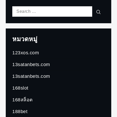
Search
Search
for:
หมวดหมู่
123xos.com
13satanbets.com
13satanbets.com
168slot
168สล็อต
188bet