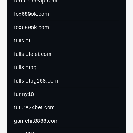
fortune99vip.com
fox689ok.com
fox689ok.com
fullslot
fullsloteiei.com
fullslotpg
fullslotpg168.com
funny18
future24bet.com
gamehit8888.com