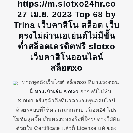
https://m.slotxo24hr.co
27 เม.ย. 2023 Top 68 by
Trina เว็บคาสิโน สล็อต เว็บ
ตรงไม่ผ่านเอเย่นต์ไม่มีขั้น
ต่ำสล็อตเครดิตฟรี slotxo
เว็บคาสิโนออนไลน์
สล็อตxo
หากพูดถึงเว็บไซต์ สล็อตxo ที่มาแรงตอน
นี้
ทางเข้าเล่น slotxo
อาจหนีไม่พ้น
Slotxo จริงๆตัวตึงที่แวดวงลงทุนออนไลน์
ด้วยระบบที่ให้ความมากมาย สล็อต24 โปร
โมชั่นสุดจี๊ด เว็บตรงของจริงที่ใครๆต่างใฝ่ฝัน
ด้วยใบ Certificate แล้วก็ License แท้ ของ