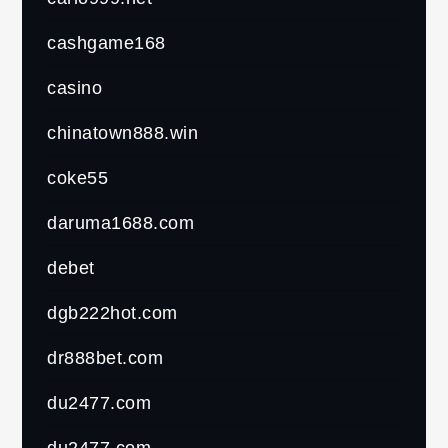
cashgame168
casino
chinatown888.win
coke55
daruma1688.com
debet
dgb222hot.com
dr888bet.com
du2477.com