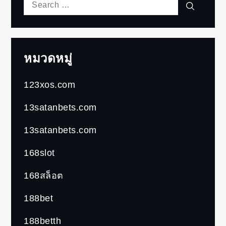
Search
Search
for:
หมวดหมู่
123xos.com
13satanbets.com
13satanbets.com
168slot
168สล็อต
188bet
188betth