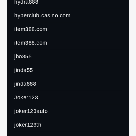
hydra888
hyperclub-casino.com
item388.com
item388.com
jbo355
jinda55
jinda888
Joker123
joker123auto
joker123th