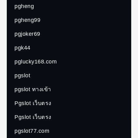
pgheng
pgheng99
pgjoker69
pgk44
pglucky168.com
pgslot
pgslot ทางเข้า
Pgslot เว็บตรง
Pgslot เว็บตรง
pgslot77.com