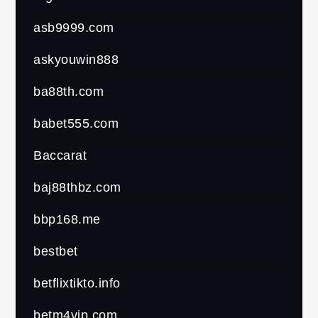
asb9999.com
askyouwin888
ba88th.com
babet555.com
Baccarat
baj88thbz.com
bbp168.me
bestbet
betflixtikto.info
betm4vip.com