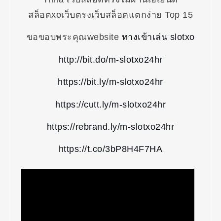
สล็อตxoเว็บตรงเว็บสล็อตแตกง่าย Top 15
ขอขอบพระคุณwebsite
ทางเข้าเล่น slotxo
http://bit.do/m-slotxo24hr
https://bit.ly/m-slotxo24hr
https://cutt.ly/m-slotxo24hr
https://rebrand.ly/m-slotxo24hr
https://t.co/3bP8H4F7HA