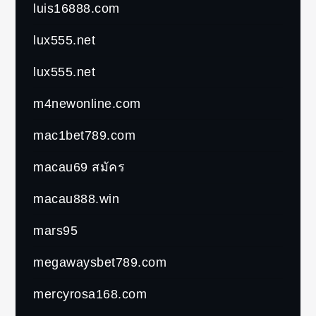
luis16888.com
lux555.net
lux555.net
m4newonline.com
mac1bet789.com
macau69 สมัคร
macau888.win
mars95
megawaysbet789.com
mercyrosa168.com