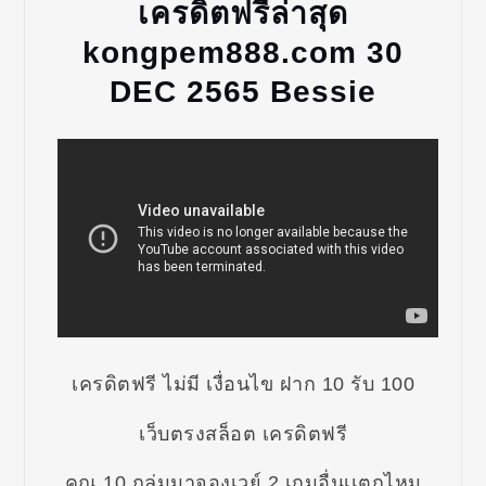
เครดิตฟรีล่าสุด
kongpem888.com 30
DEC 2565 Bessie
เครดิตฟรี ไม่มี เงื่อนไข ฝาก 10 รับ 100
เว็บตรงสล็อต เครดิตฟรี
คูณ 10 ถล่มมาจองเวย์ 2 เกมอื่นเเตกไหม