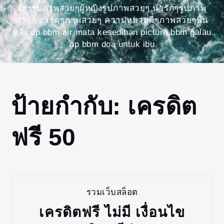
เท่ๆรูปภาพสวยๆผู้หญิงรูปภาพสวยๆ น่ารักๆรูปภาพ
สวยๆ อาร์ตๆภาพสวยๆ ความหมายดีๆภาพสวยๆพื้น
หลัง dp bbm air mata kesedihan picture bbm galau
dp bbm doa untuk ibu
Home
ป้ายกำกับ:
เครดิต
เครดิต
ฟรี 50
ฟรี 50
รวมเว็บสล็อต
เครดิตฟรี ไม่มี เงื่อนไข