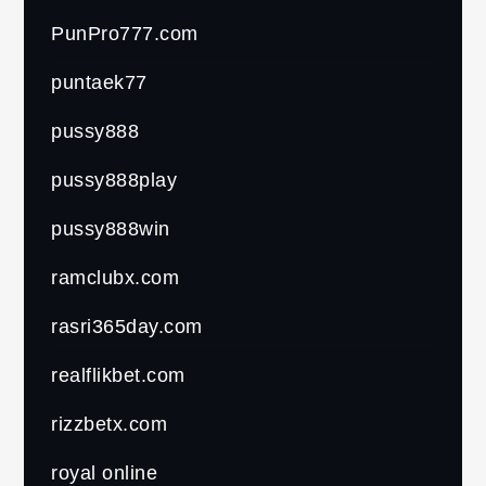
PunPro777.com
puntaek77
pussy888
pussy888play
pussy888win
ramclubx.com
rasri365day.com
realflikbet.com
rizzbetx.com
royal online