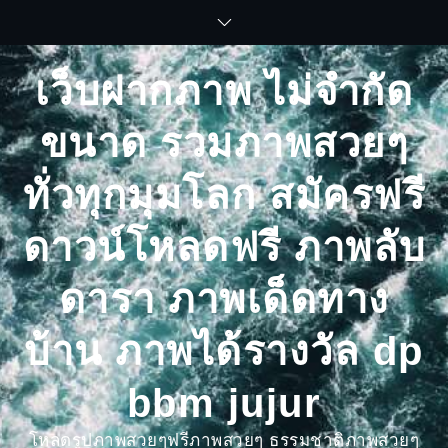
Skip
to
content
เว็บฝากภาพ ไม่จำกัด
ขนาด รวมภาพสวยๆ
ทั่วทุกมุมโลก สมัครฟรี
ดาวน์โหลดฟรี ภาพลับ
ดารา ภาพเด็ดทาง
บ้าน ภาพได้รางวัล dp
bbm jujur
โหลดรูปภาพสวยๆฟรีภาพสวยๆ ธรรมชาติภาพสวยๆ