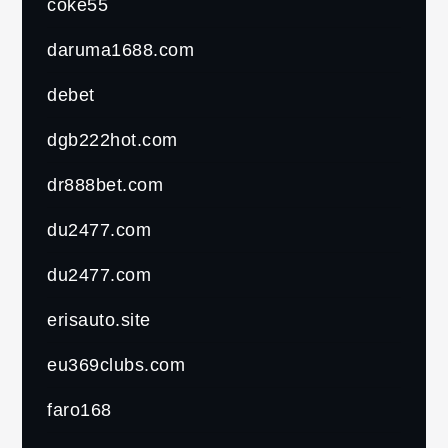
coke55
daruma1688.com
debet
dgb222hot.com
dr888bet.com
du2477.com
du2477.com
erisauto.site
eu369clubs.com
faro168