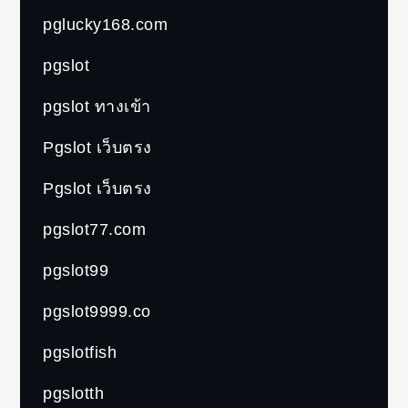
pglucky168.com
pgslot
pgslot ทางเข้า
Pgslot เว็บตรง
Pgslot เว็บตรง
pgslot77.com
pgslot99
pgslot9999.co
pgslotfish
pgslotth