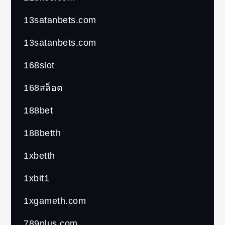
13satanbets.com
13satanbets.com
168slot
168สล็อต
188bet
188betth
1xbetth
1xbit1
1xgameth.com
789plus.com