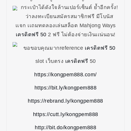
กระเป๋าได้ดังใจล้านเปอร์เซ็นต์ ย้ำอีกครั้ง!
ว่าลงทะเบียนสมัครสมาชิกฟรี มีโบนัส
เเจก เเถมทดลองเล่นสล็อต Mahjong Ways
เครดิตฟรี 50
2 ฟรี ไม่ต้องจ่ายเงินเเน่นอน!
ขอขอบคุณมากreference
เครดิตฟรี 50
slot เว็บตรง
เครดิตฟรี
50
https://kongpem888.com/
https://bit.ly/kongpem888
https://rebrand.ly/kongpem888
https://cutt.ly/kongpem888
http://bit.do/kongpem888