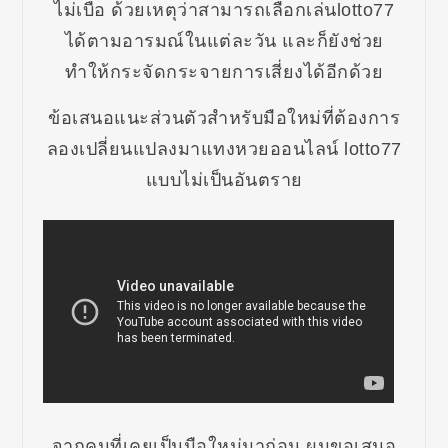
ไม่เบื่อ ด้วยเหตุว่าสามารถเลือกเล่นlotto77
ได้ตามอารมณ์ในแต่ละวัน และก็ยังช่วย
ทำให้กระจัดกระจายการเสี่ยงได้อีกด้วย
ข้อเสนอแนะส่วนตัวสำหรับมือใหม่ที่ต้องการ
ลองเปลี่ยนแปลงมาแทงหวยออนไลน์ lotto77
แบบไม่เป็นอันตราย
จากคนที่เคยเป็นมือใหม่มาก่อน ผมขอเสนอ