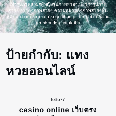
เท่ๆรูปภาพสวยๆผู้หญิงรูปภาพสวยๆ น่ารักๆรูปภาพ
สวยๆ อาร์ตๆภาพสวยๆ ความหมายดีๆภาพสวยๆพื้น
หลัง dp bbm air mata kesedihan picture bbm galau
dp bbm doa untuk ibu
Home
ป้ายกำกับ:
แทง
แทงหวย
ออนไลน์
หวยออนไลน์
lotto77
casino online เว็บตรง