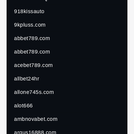
918kissauto
9kpluss.com
abbet789.com
abbet789.com
acebet789.com
allbet24hr
allone745s.com
alot666
ambnovabet.com
argus16888.com