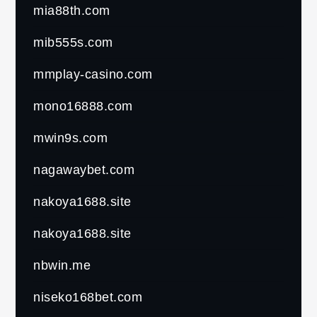
mia88th.com
mib555s.com
mmplay-casino.com
mono16888.com
mwin9s.com
nagawaybet.com
nakoya1688.site
nakoya1688.site
nbwin.me
niseko168bet.com