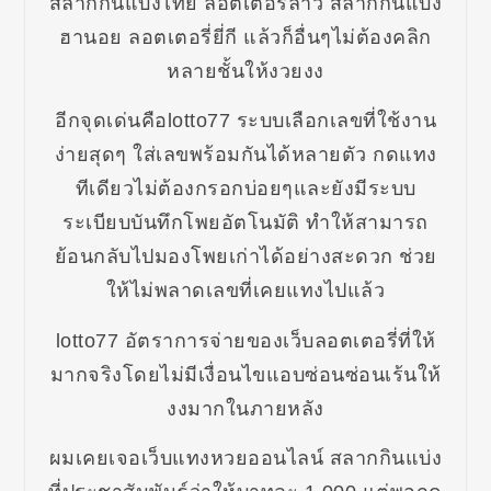
สลากกินแบ่งไทย ลอตเตอรี่ลาว สลากกินแบ่ง
ฮานอย ลอตเตอรี่ยี่กี แล้วก็อื่นๆไม่ต้องคลิก
หลายชั้นให้งวยงง
อีกจุดเด่นคือlotto77 ระบบเลือกเลขที่ใช้งาน
ง่ายสุดๆ ใส่เลขพร้อมกันได้หลายตัว กดแทง
ทีเดียวไม่ต้องกรอกบ่อยๆและยังมีระบบ
ระเบียบบันทึกโพยอัตโนมัติ ทำให้สามารถ
ย้อนกลับไปมองโพยเก่าได้อย่างสะดวก ช่วย
ให้ไม่พลาดเลขที่เคยแทงไปแล้ว
lotto77 อัตราการจ่ายของเว็บลอตเตอรี่ที่ให้
มากจริงโดยไม่มีเงื่อนไขแอบซ่อนซ่อนเร้นให้
งงมากในภายหลัง
ผมเคยเจอเว็บแทงหวยออนไลน์ สลากกินแบ่ง