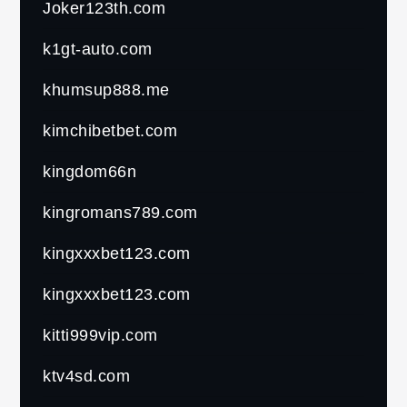
Joker123th.com
k1gt-auto.com
khumsup888.me
kimchibetbet.com
kingdom66n
kingromans789.com
kingxxxbet123.com
kingxxxbet123.com
kitti999vip.com
ktv4sd.com