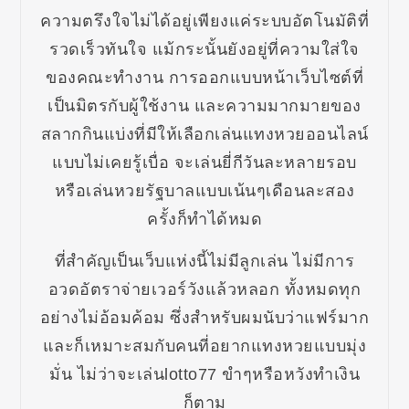
ความตรึงใจไม่ได้อยู่เพียงแค่ระบบอัตโนมัติที่
รวดเร็วทันใจ แม้กระนั้นยังอยู่ที่ความใส่ใจ
ของคณะทำงาน การออกแบบหน้าเว็บไซต์ที่
เป็นมิตรกับผู้ใช้งาน และความมากมายของ
สลากกินแบ่งที่มีให้เลือกเล่นแทงหวยออนไลน์
แบบไม่เคยรู้เบื่อ จะเล่นยี่กีวันละหลายรอบ
หรือเล่นหวยรัฐบาลแบบเน้นๆเดือนละสอง
ครั้งก็ทำได้หมด
ที่สำคัญเป็นเว็บแห่งนี้ไม่มีลูกเล่น ไม่มีการ
อวดอัตราจ่ายเวอร์วังแล้วหลอก ทั้งหมดทุก
อย่างไม่อ้อมค้อม ซึ่งสำหรับผมนับว่าแฟร์มาก
และก็เหมาะสมกับคนที่อยากแทงหวยแบบมุ่ง
มั่น ไม่ว่าจะเล่นlotto77 ขำๆหรือหวังทำเงิน
ก็ตาม