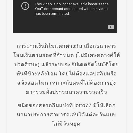
การฝากเงินก็ไม่แตกต่างกัน เลือกธนาคาร
โอนเงินตามยอดที่กำหนด (ไม่มีเศษสตางค์ให้
ปวดศีรษะ) แล้วระบบจะอัปเดตอัตโนมัติโดย
ทันทีข้างหลังโอน โดยไม่ต้องแคปสลิปหรือ
แจ้งแอดไม่น เหมาะกับคนที่ไม่ต้องการยุ่ง
ยากรวมทั้งปรารถนาความรวดเร็ว
ชนิดของสลากกินแบ่งที่ lotto77 มีให้เลือก
นานาประการสามารถเล่นได้แต่ละวันแบบ
ไม่มีวันหยุด