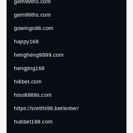
gem99ths.com
gem99ths.com
gowingo88.com
happy168
hengheng9899.com
hengjing168
hi6bet.com
hiso8888s.com
https://sretthi99.bet/enter/
hubbet168.com