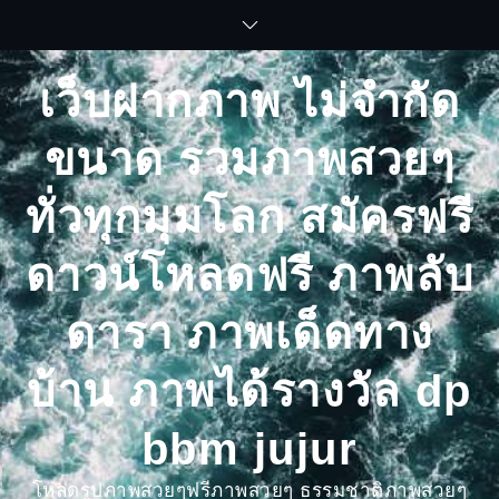
Skip
to
content
เว็บฝากภาพ ไม่จำกัด
ขนาด รวมภาพสวยๆ
ทั่วทุกมุมโลก สมัครฟรี
ดาวน์โหลดฟรี ภาพลับ
ดารา ภาพเด็ดทาง
บ้าน ภาพได้รางวัล dp
bbm jujur
โหลดรูปภาพสวยๆฟรีภาพสวยๆ ธรรมชาติภาพสวยๆ