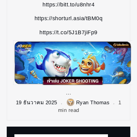
https://bitt.to/u8nhr4
https://shorturl.asia/tBM0q
https://t.co/5J1B7jiFp9
…
19 ธันวาคม 2025
Ryan Thomas
1
min read