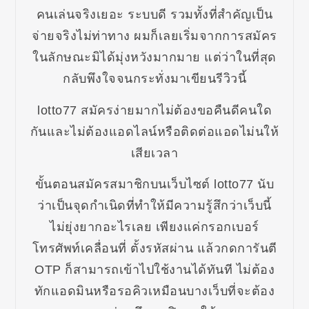
คนเล่นจริงเยอะ ระบบดี รวมทั้งที่สำคัญเป็น
จ่ายจริงไม่ท่าทาง ผมก็เลยเริ่มจากการสมัคร
ในลักษณะมิได้มุ่งหวังมากมาย แต่ว่าในที่สุด
กลับพึงใจจนกระทั่งมาเขียนรีวิวนี้
lotto77 สมัครง่ายมากไม่ต้องขอคืนดีคนใด
กันและไม่ต้องแอดไลน์หรือติดต่อแอดไม่นให้
เสียเวลา
ขั้นตอนสมัครสมาชิกบนเว็บไซต์ lotto77 นับ
ว่าเป็นจุดกำเนิดที่ทำให้มีความรู้สึกว่าเว็บนี้
ไม่ยุ่งยากอะไรเลย เพียงแค่กรอกเบอร์
โทรศัพท์เคลื่อนที่ ตั้งรหัสผ่าน แล้วกดการันตี
OTP ก็สามารถเข้าไปใช้งานได้ทันที ไม่ต้อง
ทักแอดมินหรือรอคิวเหมือนบางเว็บที่จะต้อง