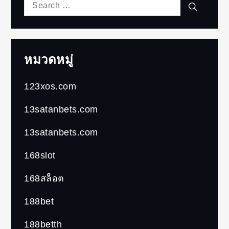
Search
Search
for:
หมวดหมู่
123xos.com
13satanbets.com
13satanbets.com
168slot
168สล็อต
188bet
188betth