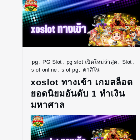
pg
,
PG Slot
,
pg slot เปิดใหม่ล่าสุด
,
Slot
,
slot online
,
slot pg
,
คาสิโน
xoslot ทางเข้า เกมสล็อต
ยอดนิยมอันดับ 1 ทำเงิน
มหาศาล