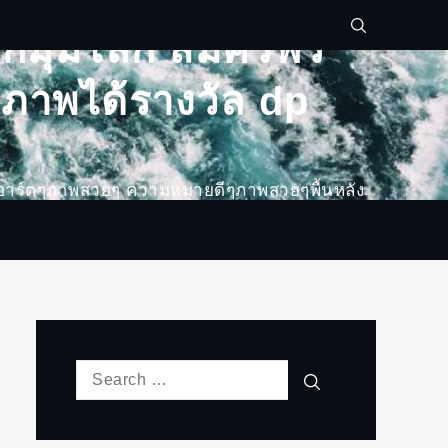
กมุมโลก สมัครฟรี
ภาพได้รางวัล dp
 อาร์ตๆภาพสวยๆ ความหมายดีๆภาพสวยๆพื้นหลัง
Search
Search
for: