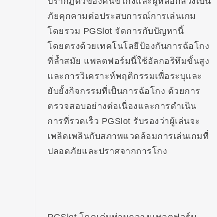
ปรากฏตัวของคนขี้โกงและผู้หลอกลวงเป็น
ภัยคุกคามต่อประสบการณ์การเล่นเกม
โดยรวม PGSlot จัดการกับปัญหานี้
โดยตรงด้วยเทคโนโลยีป้องกันการฉ้อโกง
ที่ล้ำสมัย แพลตฟอร์มนี้ใช้อัลกอริทึมขั้นสูง
และการวิเคราะห์พฤติกรรมเพื่อระบุและ
ยับยั้งกิจกรรมที่เป็นการฉ้อโกง ด้วยการ
ตรวจสอบอย่างต่อเนื่องและการดำเนิน
การที่รวดเร็ว PGSlot รับรองว่าผู้เล่นจะ
เพลิดเพลินกับสภาพแวดล้อมการเล่นเกมที่
ปลอดภัยและปราศจากการโกง