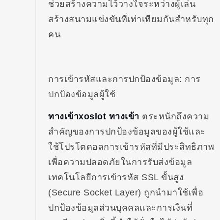
ช่วยสร้างความไว้วางใจระหว่างผู้เล่น
สร้างสนามแข่งขันที่เท่าเทียมกันสำหรับทุก
คน
การเข้ารหัสและการปกป้องข้อมูล: การ
ปกป้องข้อมูลผู้ใช้
ทางเข้าxoslot ทางเข้า
ตระหนักถึงความ
สำคัญของการปกป้องข้อมูลของผู้ใช้และ
ใช้โปรโตคอลการเข้ารหัสที่มีประสิทธิภาพ
เพื่อความปลอดภัยในการรับส่งข้อมูล
เทคโนโลยีการเข้ารหัส SSL ขั้นสูง
(Secure Socket Layer) ถูกนำมาใช้เพื่อ
ปกป้องข้อมูลส่วนบุคคลและการเงินที่