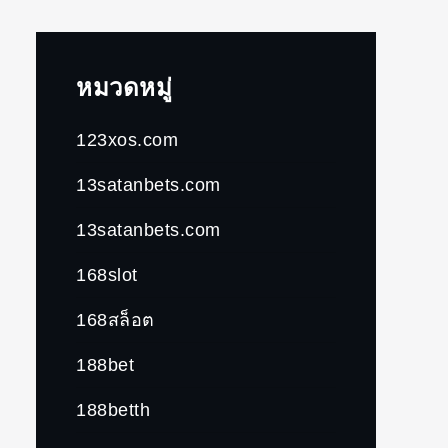
หมวดหมู่
123xos.com
13satanbets.com
13satanbets.com
168slot
168สล็อต
188bet
188betth