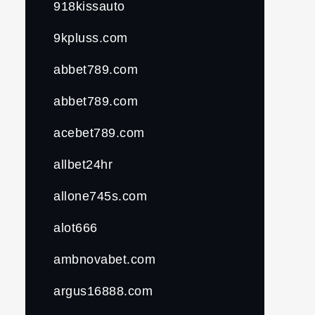
918kissauto
9kpluss.com
abbet789.com
abbet789.com
acebet789.com
allbet24hr
allone745s.com
alot666
ambnovabet.com
argus16888.com