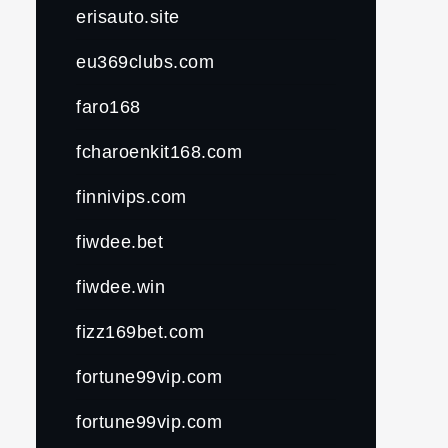
erisauto.site
eu369clubs.com
faro168
fcharoenkit168.com
finnivips.com
fiwdee.bet
fiwdee.win
fizz169bet.com
fortune99vip.com
fortune99vip.com