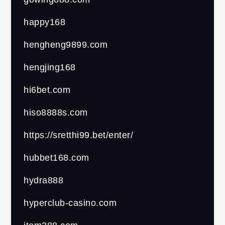
happy168
hengheng9899.com
hengjing168
hi6bet.com
hiso8888s.com
https://sretthi99.bet/enter/
hubbet168.com
hydra888
hyperclub-casino.com