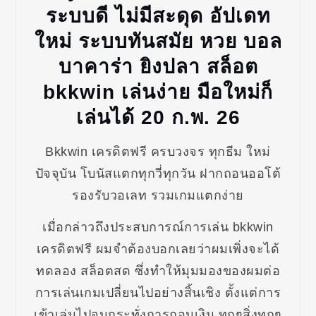
ระบบดี ไม่มีสะดุด อัปเดท
ใหม่ ระบบทันสมัย หวย บอล
บาคาร่า ยิงปลา สล็อต
bkkwin เล่นง่าย มือใหม่ก็
เล่นได้ 20 ก.พ. 26
Bkkwin เครดิตฟรี ครบวงจร ทุกธีม ใหม่
ปัจจุบัน โบนัสแตกทุกวี่ทุกวัน ฝากถอนออโต้
รองรับวอเลท รวมเกมแตกง่าย
เมื่อกล่าวถึงประสบการณ์การเล่น bkkwin
เครดิตฟรี ผมจำต้องบอกเลยว่าผมเพิ่งจะได้
ทดลอง สล็อตสด ซึ่งทำให้มุมมองของผมต่อ
การเล่นเกมเปลี่ยนไปอย่างสิ้นเชิง ตั้งแต่การ
เข้าเล่นไปจนกระทั่งการถอนเงิน ทุกๆสิ่งทุกๆ