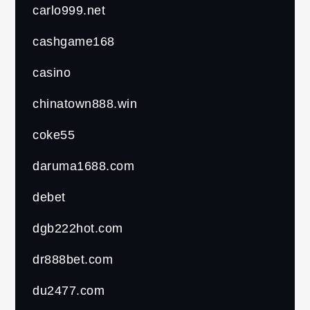
carlo999.net
cashgame168
casino
chinatown888.win
coke55
daruma1688.com
debet
dgb222hot.com
dr888bet.com
du2477.com