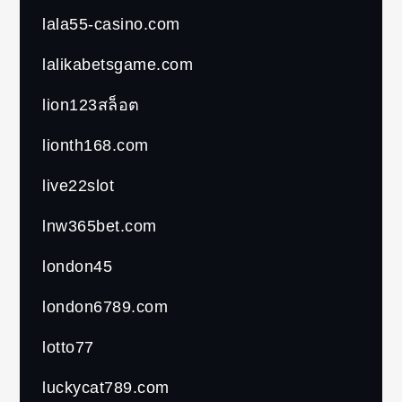
lala55-casino.com
lalikabetsgame.com
lion123สล็อต
lionth168.com
live22slot
lnw365bet.com
london45
london6789.com
lotto77
luckycat789.com