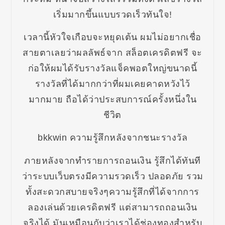
เริ่มมากขึ้นแบบรวดเร็วทันใจ!
เวลานี้หัวใจเกือบจะหยุดเต้น ผมไม่อยากเชื่อ
สายตาเลยว่าผลลัพธ์จาก สล็อตเครดิตฟรี จะ
ก่อให้ผมได้รับรางวัลแจ็คพอตใหญ่ขนาดนี้
รางวัลที่ได้มากกว่าที่ผมเคยคาดหวังไว้
มากมาย ถือได้ว่าประสบการณ์ครั้งหนึ่งใน
ชีวิต
bkkwin ความรู้สึกหลังจากชนะรางวัล
ภายหลังจากทำรายการถอนเงิน รู้สึกได้ทันที
ว่าระบบเว็บตรงมีความรวดเร็ว ปลอดภัย รวม
ทั้งสะดวกสบายจริงๆความรู้สึกที่ได้จากการ
ลองเล่นด้วยเครดิตฟรี แต่สามารถถอนเงิน
จริงได้ มันเหมือนกับว่าเราได้ช่องทองสำหรับ