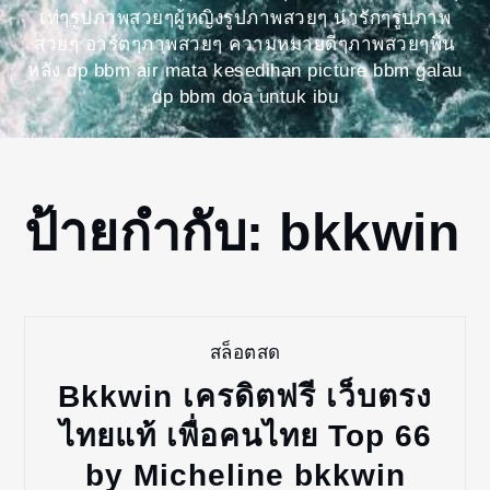
เท่ๆรูปภาพสวยๆผู้หญิงรูปภาพสวยๆ น่ารักๆรูปภาพ
สวยๆ อาร์ตๆภาพสวยๆ ความหมายดีๆภาพสวยๆพื้น
หลัง dp bbm air mata kesedihan picture bbm galau
dp bbm doa untuk ibu
Home
ป้ายกำกับ:
bkkwin
bkkwin
สล็อตสด
Bkkwin เครดิตฟรี เว็บตรง
ไทยแท้ เพื่อคนไทย Top 66
by Micheline bkkwin