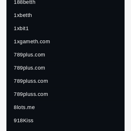
188betth
1xbetth
1xbit1
1xgameth.com
789plus.com
789plus.com
789pluss.com
789pluss.com
8lots.me
918Kiss