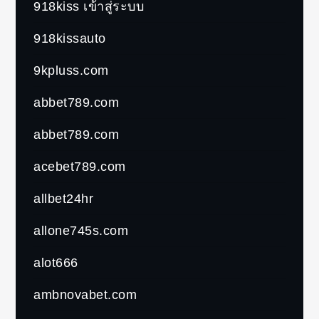
918kiss เข้าสู่ระบบ
918kissauto
9kpluss.com
abbet789.com
abbet789.com
acebet789.com
allbet24hr
allone745s.com
alot666
ambnovabet.com