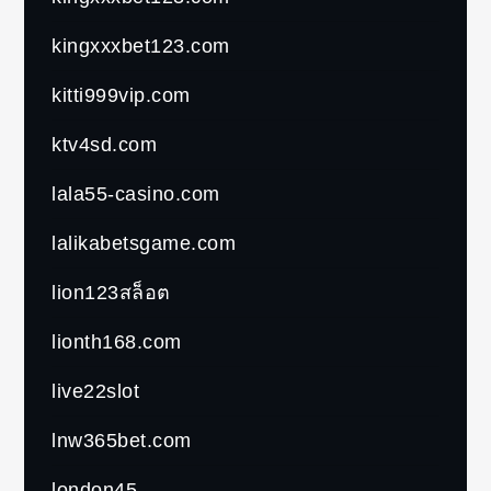
kingxxxbet123.com
kitti999vip.com
ktv4sd.com
lala55-casino.com
lalikabetsgame.com
lion123สล็อต
lionth168.com
live22slot
lnw365bet.com
london45