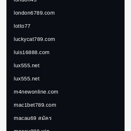
london6789.com
lotto77
luckycat789.com
luis16888.com
lux555.net
lux555.net
m4newonline.com
mac1bet789.com
macau69 สมัคร