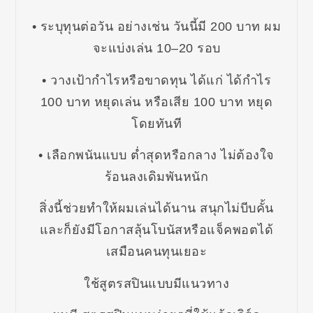
• ระบุทุนต่อวัน อย่างเช่น วันนี้มี 200 บาท ผม
จะแบ่งเล่น 10–20 รอบ
• วางเป้ากำไรหรือขาดทุน ได้แก่ ได้กำไร
100 บาท หยุดเล่น หรือเสีย 100 บาท หยุด
โดยทันที
• เลือกพนันแบบ ต่ำสุดหรือกลาง ไม่ต้องใจ
ร้อนลงเดิมพันหนัก
สิ่งนี้ช่วยทำให้ผมเล่นได้นาน สนุกไม่บีบคั้น
และก็ยังมีโอกาสลุ้นโบนัสหรือแจ็คพอตได้
เสมือนคนทุนเยอะ
ใช้สูตรสปินแบบมีแนวทาง