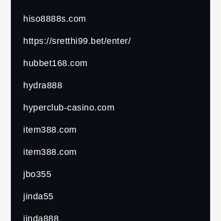
hiso8888s.com
https://sretthi99.bet/enter/
hubbet168.com
hydra888
hyperclub-casino.com
item388.com
item388.com
jbo355
jinda55
jinda888