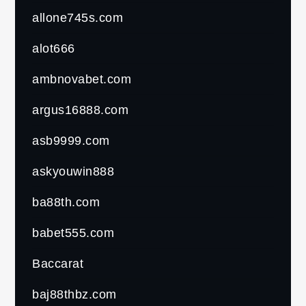
allone745s.com
alot666
ambnovabet.com
argus16888.com
asb9999.com
askyouwin888
ba88th.com
babet555.com
Baccarat
baj88thbz.com