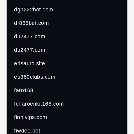
dgb222hot.com
dr888bet.com
du2477.com
du2477.com
erisauto.site
eu369clubs.com
faro168
fcharoenkit168.com
finnivips.com
fiwdee.bet