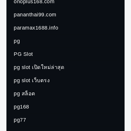
onoplus168.com
pananthai99.com
paramax1688.info
pg
PG Slot
pg slot เปิดใหม่ล่าสุด
pg slot เว็บตรง
pg สล็อต
pg168
pg77