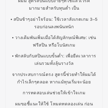
ผมมี สูตรสปินแบบง่ายๆที่ใช้แล้วเวิร์ค
มากมายสำหรับทุนต่ำ เป็น
• สปินช้าๆอย่าใจร้อน: ใช้เวลาสังเกตเกม 3–5
รอบก่อนลงพนันหนัก
• วางเดิมพันเพิ่มเมื่อได้สัญลักษณ์พิเศษ: เช่น
ฟรีสปิน หรือโบนัสเกม
• พักสลับกับสปินแบบขั้นต่ำ: เพื่อยืดเวลาการ
เล่นรวมทั้งลุ้นรางวัล
จากประสบการณ์ตรง สูตรนี้ช่วยทำให้ผมได้
กำไรเล็กๆตลอด หากแม้ทุนเริ่มจะน้อย
การทดสอบเล่นช่วยให้เข้าใจเกม
ผมขอชี้แนะให้ใช้ โหมดทดลองเล่น ก่อน