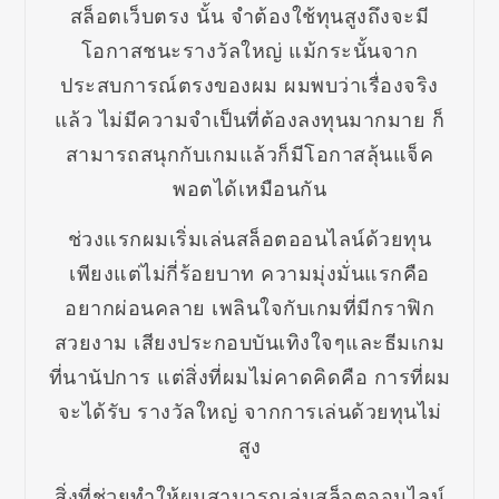
สล็อตเว็บตรง นั้น จำต้องใช้ทุนสูงถึงจะมี
โอกาสชนะรางวัลใหญ่ แม้กระนั้นจาก
ประสบการณ์ตรงของผม ผมพบว่าเรื่องจริง
แล้ว ไม่มีความจำเป็นที่ต้องลงทุนมากมาย ก็
สามารถสนุกกับเกมแล้วก็มีโอกาสลุ้นแจ็ค
พอตได้เหมือนกัน
ช่วงแรกผมเริ่มเล่นสล็อตออนไลน์ด้วยทุน
เพียงแต่ไม่กี่ร้อยบาท ความมุ่งมั่นแรกคือ
อยากผ่อนคลาย เพลินใจกับเกมที่มีกราฟิก
สวยงาม เสียงประกอบบันเทิงใจๆและธีมเกม
ที่นานัปการ แต่สิ่งที่ผมไม่คาดคิดคือ การที่ผม
จะได้รับ รางวัลใหญ่ จากการเล่นด้วยทุนไม่
สูง
สิ่งที่ช่วยทำให้ผมสามารถเล่นสล็อตออนไลน์