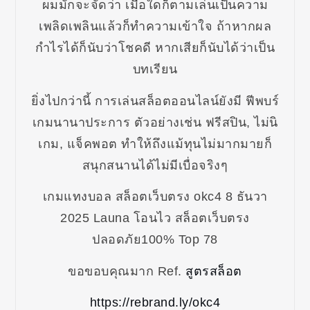
ผมมักจะจัดว่า เมื่อใดก็ตามเล่นเป็นความ
เพลิดเพลินแล้วก็ทำความเข้าใจ ถ้าหากผล
กำไรได้ก็นับว่าโชคดี หากเสียก็นับได้ว่าเป็น
บทเรียน
ยิ่งไปกว่านี้ การเล่นสล็อตออนไลน์ยังมี ฟีพบร์
เกมนานาประการ ตัวอย่างเช่น ฟรีสปิน, ไม่นิ
เกม, แจ็คพอต ทำให้ถึงแม้ทุนไม่มากมายก็
สนุกสนานได้ไม่มีเบื่อจริงๆ
เกมแทงบอล สล็อตเว็บตรง okc4 8 ธันวา
2025 Launa โอนไว สล็อตเว็บตรง
ปลอดภัย100% Top 78
ขอขอบคุณมาก Ref.
สูตรสล็อต
https://rebrand.ly/okc4