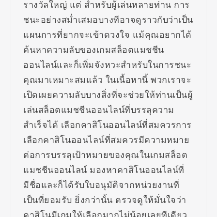
รางวัลใหญ่ แต่ สำหรับผู้เล่นหลายท่าน การ
ชนะอย่างสม่ำเสมอบางทีอาจดูราวกับว่าเป็น
แผนการที่ยากจะเข้าดวงใจ แม้คุณอยากได้
ค้นหาความลับของเกมสล็อตแมชชีน
ออนไลน์และก็เพิ่มจังหวะสำหรับในการชนะ
คุณมาเหมาะสมแล้ว ในเนื้อหานี้ พวกเราจะ
เปิดเผยความลับบางสิ่งที่จะช่วยให้ท่านเป็นผู้
เล่นสล็อตแมชชีนออนไลน์ที่บรรลุความ
สำเร็จได้ เลือกคาสิโนออนไลน์ที่สมควรการ
เลือกคาสิโนออนไลน์ที่สมควรมีความหมาย
ต่อการบรรลุเป้าหมายของคุณในเกมสล็อต
แมชชีนออนไลน์ มองหาคาสิโนออนไลน์ที่
มีชื่อและก็ได้รับใบอนุมัติจากหน่วยงานที่
เป็นที่ยอมรับ ยิ่งกว่านั้น ตรวจดูให้มั่นใจว่า
คาสิโนมีเกมให้เลือกมากไม่น้อยเลยทีเดียว