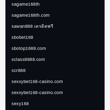
sagame168th
sagame168th.com
sawan888 เครดิตฟรี
sbobet168
sbotop1688.com
sclass8888.com
scr888
sexxybet168-casino.com
sexxybet168-casino.com
sexy168