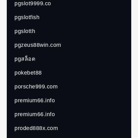
pgslot9999.co
pgslotfish
pgslotth
pgzeus88win.com
pgสล็อต
pokebet88
porsche999.com
premium66.info
premium66.info
proded888x.com