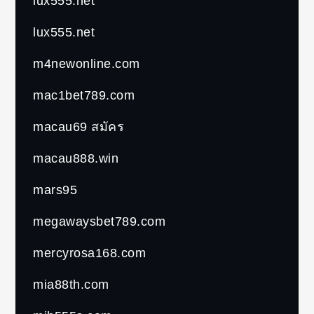
lux555.net
lux555.net
m4newonline.com
mac1bet789.com
macau69 สมัคร
macau888.win
mars95
megawaysbet789.com
mercyrosa168.com
mia88th.com