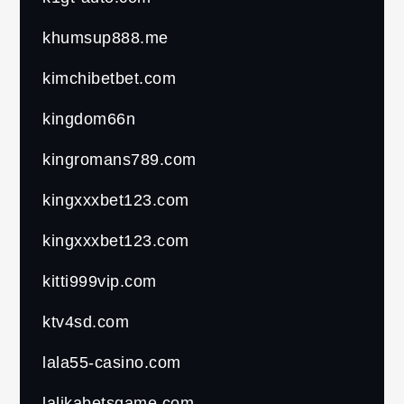
khumsup888.me
kimchibetbet.com
kingdom66n
kingromans789.com
kingxxxbet123.com
kingxxxbet123.com
kitti999vip.com
ktv4sd.com
lala55-casino.com
lalikabetsgame.com