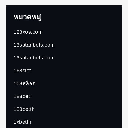
หมวดหมู่
123xos.com
13satanbets.com
13satanbets.com
168slot
168สล็อต
188bet
188betth
1xbetth