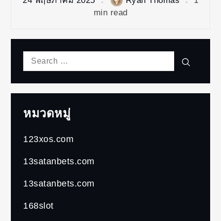
24 พฤษภาคม 2025
Ryan Thomas
1
min read
Search
Search
for:
หมวดหมู่
123xos.com
13satanbets.com
13satanbets.com
168slot