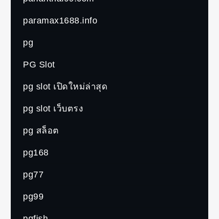
paramax1688.info
pg
PG Slot
pg slot เปิดใหม่ล่าสุด
pg slot เว็บตรง
pg สล็อต
pg168
pg77
pg99
pgfish