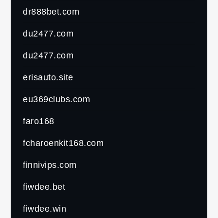
dr888bet.com
du2477.com
du2477.com
erisauto.site
eu369clubs.com
faro168
fcharoenkit168.com
finnivips.com
fiwdee.bet
fiwdee.win