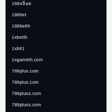
168สล็อต
188bet
188betth
1xbetth
1xbit1
1xgameth.com
789plus.com
789plus.com
789pluss.com
789pluss.com