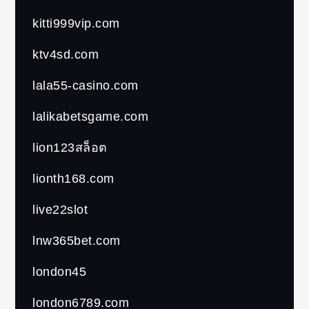
kitti999vip.com
ktv4sd.com
lala55-casino.com
lalikabetsgame.com
lion123สล็อต
lionth168.com
live22slot
lnw365bet.com
london45
london6789.com