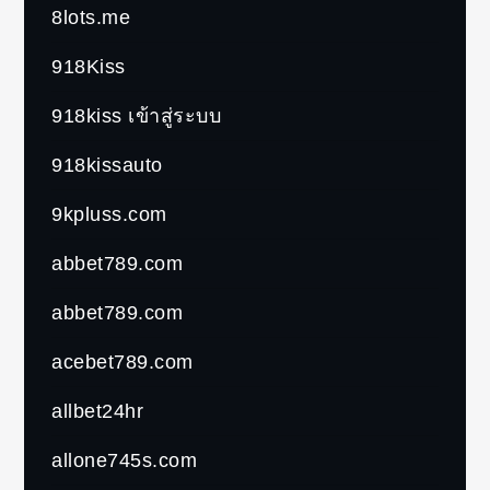
8lots.me
918Kiss
918kiss เข้าสู่ระบบ
918kissauto
9kpluss.com
abbet789.com
abbet789.com
acebet789.com
allbet24hr
allone745s.com