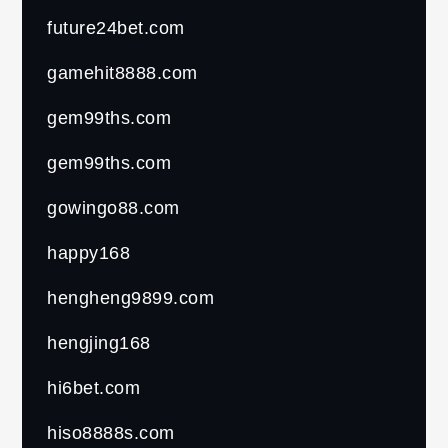
future24bet.com
gamehit8888.com
gem99ths.com
gem99ths.com
gowingo88.com
happy168
hengheng9899.com
hengjing168
hi6bet.com
hiso8888s.com