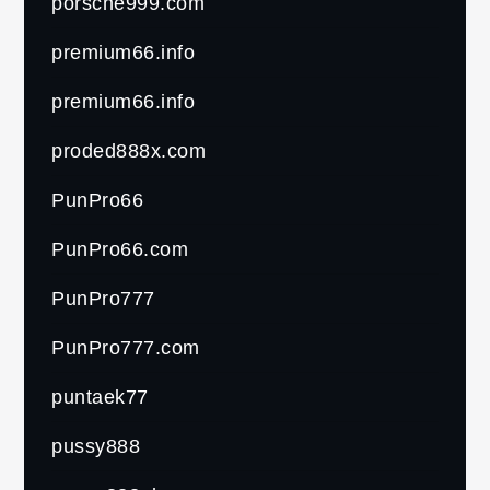
porsche999.com
premium66.info
premium66.info
proded888x.com
PunPro66
PunPro66.com
PunPro777
PunPro777.com
puntaek77
pussy888