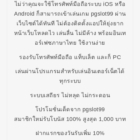
ไม่ว่าคุณจะใช้โทรศัพท์มือถือระบบ iOS หรือ
Android ก็สามารถเข้าเล่นเกม pgslot99 ผ่าน
เว็บไซต์ได้ทันที ไม่ต้องติดตั้งแอปให้ยุ่งยาก
หน้าเว็บโหลดไว เล่นลื่น ไม่มีค้าง พร้อมอินเท
อร์เฟซภาษาไทย ใช้งานง่าย
รองรับโทรศัพท์มือถือ แท็บเล็ต และก็ PC
เล่นผ่านโปรแกรมสำหรับเล่นอินเตอร์เน็ตได้
ทุกระบบ
ระบบเสถียร ไม่หลุด ไม่กระดอน
โปรโมชั่นเด็ดจาก pgslot99
สมาชิกใหม่รับโบนัส 100% สูงสุด 1,000 บาท
ฝากแรกของวันรับเพิ่ม 10%