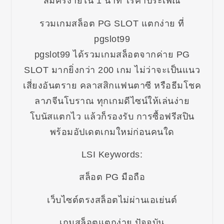
สมัครง่ายใน 1 นาที ไร้ค่าประเพณี
รวมเกมสล็อต PG SLOT แตกง่าย ที่
pgslot99
pgslot99 ได้รวมเกมสล็อตจากค่าย PG
SLOT มากยิ่งกว่า 200 เกม ไม่ว่าจะเป็นแนว
เสี่ยงอันตราย คลาสสิกแฟนตาซี หรือธีมโชค
ลาภจีนโบราณ ทุกเกมดีไซน์ให้เล่นง่าย
โบนัสแตกไว แล้วก็รองรับ การซื้อฟรีสปิน
พร้อมอัปเดตเกมใหม่ก่อนคนใด
LSI Keywords:
สล็อต PG มือถือ
เว็บไซต์ตรงสล็อตไม่ผ่านเอเย่นต์
เกมสล็อตแตกง่าย ปัจจุบัน