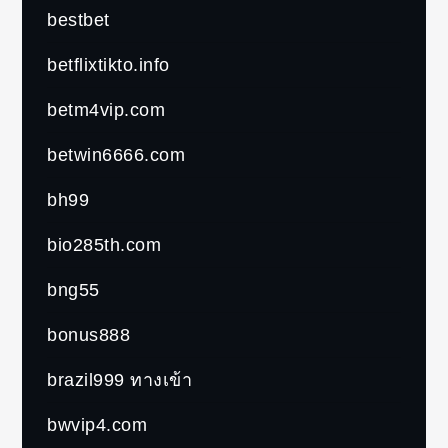
bestbet
betflixtikto.info
betm4vip.com
betwin6666.com
bh99
bio285th.com
bng55
bonus888
brazil999 ทางเข้า
bwvip4.com