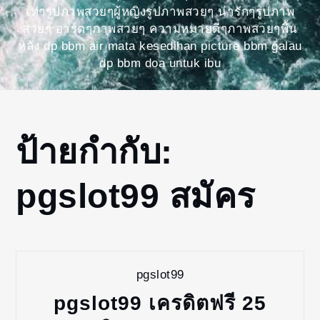
เท่ๆรูปภาพสวยๆผู้หญิงรูปภาพสวยๆ น่ารักๆรูปภาพ
สวยๆ อาร์ตๆภาพสวยๆ ความหมายดีๆภาพสวยๆพื้น
หลัง dp bbm air mata kesedihan picture bbm galau
dp bbm doa untuk ibu
Home
ป้ายกำกับ:
pgslot99
สมัคร
pgslot99 สมัคร
pgslot99
pgslot99 เครดิตฟรี 25